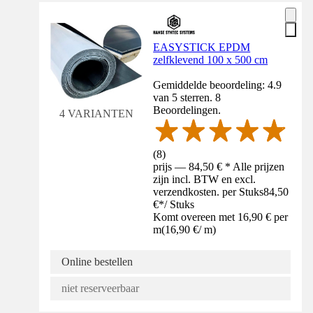
EASYSTICK EPDM
zelfklevend 100 x 500 cm
Gemiddelde beoordeling: 4.9
van 5 sterren. 8
Beoordelingen.
4 VARIANTEN
(
8
)
prijs — 84,50 € * Alle prijzen
zijn incl. BTW en excl.
verzendkosten. per Stuks
84,50
€
*
/
Stuks
Komt overeen met 16,90 € per
m
(
16,90 €
/
m
)
Online bestellen
niet reserveerbaar