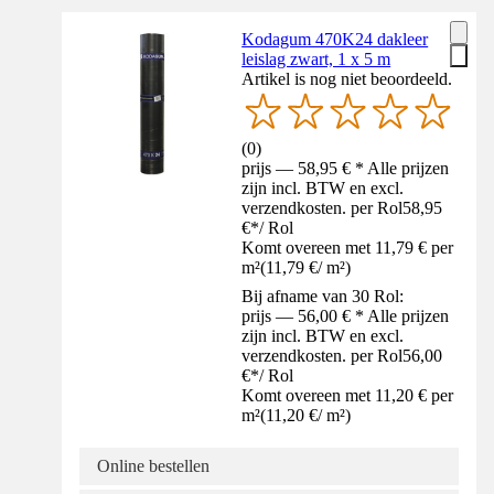
Kodagum 470K24 dakleer
leislag zwart, 1 x 5 m
Artikel is nog niet beoordeeld.
(
0
)
prijs — 58,95 € * Alle prijzen
zijn incl. BTW en excl.
verzendkosten. per Rol
58,95
€
*
/
Rol
Komt overeen met 11,79 € per
m²
(
11,79 €
/
m²
)
Bij afname van 30 Rol:
prijs — 56,00 € * Alle prijzen
zijn incl. BTW en excl.
verzendkosten. per Rol
56,00
€
*
/
Rol
Komt overeen met 11,20 € per
m²
(
11,20 €
/
m²
)
Online bestellen