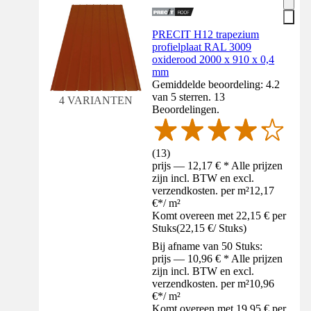
PRECIT H12 trapezium
profielplaat RAL 3009
oxiderood 2000 x 910 x 0,4
mm
Gemiddelde beoordeling: 4.2
van 5 sterren. 13
4 VARIANTEN
Beoordelingen.
(
13
)
prijs — 12,17 € * Alle prijzen
zijn incl. BTW en excl.
verzendkosten. per m²
12,17
€
*
/
m²
Komt overeen met 22,15 € per
Stuks
(
22,15 €
/
Stuks
)
Bij afname van 50 Stuks:
prijs — 10,96 € * Alle prijzen
zijn incl. BTW en excl.
verzendkosten. per m²
10,96
€
*
/
m²
Komt overeen met 19,95 € per