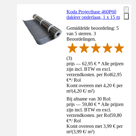
Koda Projectbase 460P60
dakleer onderlaag, 1 x 15 m
Gemiddelde beoordeling: 5
van 5 sterren. 3
Beoordelingen.
(
3
)
prijs — 62,95 € * Alle prijzen
zijn incl. BTW en excl.
verzendkosten. per Rol
62,95
€
*
/
Rol
Komt overeen met 4,20 € per
m²
(
4,20 €
/
m²
)
Bij afname van 30 Rol:
prijs — 59,80 € * Alle prijzen
zijn incl. BTW en excl.
verzendkosten. per Rol
59,80
€
*
/
Rol
Komt overeen met 3,99 € per
m²
(
3,99 €
/
m²
)