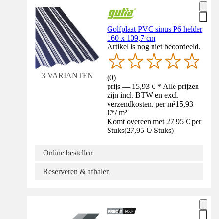
Golfplaat PVC sinus P6 helder
160 x 109,7 cm
Artikel is nog niet beoordeeld.
3 VARIANTEN
(
0
)
prijs — 15,93 € * Alle prijzen
zijn incl. BTW en excl.
verzendkosten. per m²
15,93
€
*
/
m²
Komt overeen met 27,95 € per
Stuks
(
27,95 €
/
Stuks
)
Online bestellen
Reserveren & afhalen