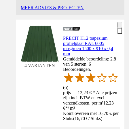
MEER ADVIES & PROJECTEN
PRECIT H12 trapezium
profielplaat RAL 6005
mosgroen 1500 x 910 x 0,4
mm
Gemiddelde beoordeling: 2.8
van 5 sterren. 6
4 VARIANTEN
Beoordelingen.
(
6
)
prijs — 12,23 € * Alle prijzen
zijn incl. BTW en excl.
verzendkosten. per m²
12,23
€
*
/
m²
Komt overeen met 16,70 € per
Stuks
(
16,70 €
/
Stuks
)