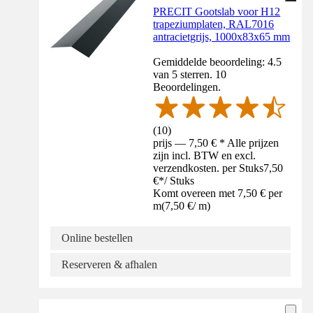
PRECIT Gootslab voor H12
trapeziumplaten, RAL7016
antracietgrijs, 1000x83x65 mm
Gemiddelde beoordeling: 4.5
van 5 sterren. 10
Beoordelingen.
(
10
)
prijs — 7,50 € * Alle prijzen
zijn incl. BTW en excl.
verzendkosten. per Stuks
7,50
€
*
/
Stuks
Komt overeen met 7,50 € per
m
(
7,50 €
/
m
)
Online bestellen
Reserveren & afhalen