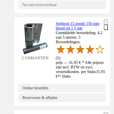
Nu niet reserveerbaar
Snijlood 15 ponds 150 mm
breed rol 1,5 mtr
Gemiddelde beoordeling: 4.2
van 5 sterren. 5
Beoordelingen.
(
5
)
2 VARIANTEN
prijs — 31,95 € * Alle prijzen
zijn incl. BTW en excl.
verzendkosten. per Stuks
31,95
€
*
/
Stuks
Online bestellen
Reserveren & afhalen