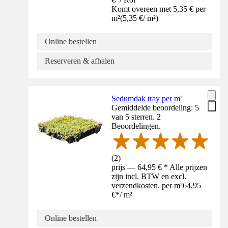
Komt overeen met 5,35 € per
m²
(
5,35 €
/
m²
)
Online bestellen
Reserveren & afhalen
Sedumdak tray per m²
Gemiddelde beoordeling: 5
van 5 sterren. 2
Beoordelingen.
(
2
)
prijs — 64,95 € * Alle prijzen
zijn incl. BTW en excl.
verzendkosten. per m²
64,95
€
*
/
m²
Online bestellen