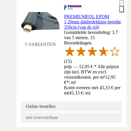
PREMIUMFOL EPDM
1,20mm dakbedekking breedte
350cm (van de rol)
Gemiddelde beoordeling: 3.7
van 5 sterren. 15
Beoordelingen.
5 VARIANTEN
(
15
)
prijs — 12,95 € * Alle prijzen
zijn incl. BTW en excl.
verzendkosten. per m²
12,95
€
*
/
m²
Komt overeen met 45,33 € per
m
(
45,33 €
/
m
)
Online bestellen
niet reserveerbaar