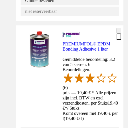
Online bestellen
niet reserveerbaar
PREMIUMFOL® EPDM
Bonding Adhesive 1 liter
Gemiddelde beoordeling: 3.2
van 5 sterren. 6
Beoordelingen.
(
6
)
prijs — 19,40 € * Alle prijzen
zijn incl. BTW en excl.
verzendkosten. per Stuks
19,40
€
*
/
Stuks
Komt overeen met 19,40 € per
l
(
19,40 €
/
l
)