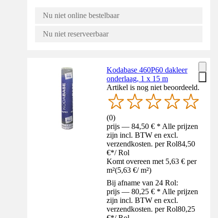
Nu niet online bestelbaar
Nu niet reserveerbaar
Kodabase 460P60 dakleer
onderlaag, 1 x 15 m
Artikel is nog niet beoordeeld.
(
0
)
prijs — 84,50 € * Alle prijzen
zijn incl. BTW en excl.
verzendkosten. per Rol
84,50
€
*
/
Rol
Komt overeen met 5,63 € per
m²
(
5,63 €
/
m²
)
Bij afname van 24 Rol:
prijs — 80,25 € * Alle prijzen
zijn incl. BTW en excl.
verzendkosten. per Rol
80,25
€
*
/
Rol