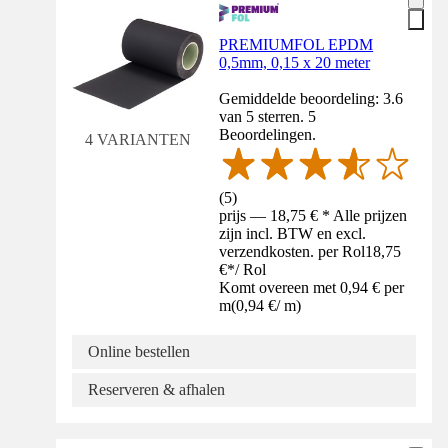
PREMIUMFOL EPDM
0,5mm, 0,15 x 20 meter
Gemiddelde beoordeling: 3.6
van 5 sterren. 5
Beoordelingen.
4 VARIANTEN
(
5
)
prijs — 18,75 € * Alle prijzen
zijn incl. BTW en excl.
verzendkosten. per Rol
18,75
€
*
/
Rol
Komt overeen met 0,94 € per
m
(
0,94 €
/
m
)
Online bestellen
Reserveren & afhalen