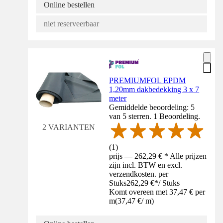
Online bestellen
niet reserveerbaar
PREMIUMFOL EPDM
1,20mm dakbedekking 3 x 7
meter
Gemiddelde beoordeling: 5
van 5 sterren. 1 Beoordeling.
2 VARIANTEN
(
1
)
prijs — 262,29 € * Alle prijzen
zijn incl. BTW en excl.
verzendkosten. per
Stuks
262,29 €
*
/
Stuks
Komt overeen met 37,47 € per
m
(
37,47 €
/
m
)