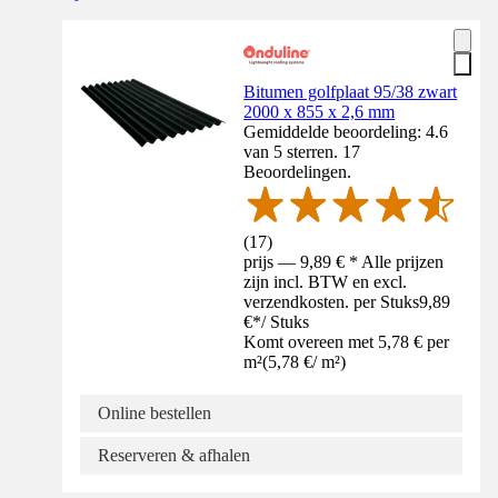
Bitumen golfplaat 95/38 zwart
2000 x 855 x 2,6 mm
Gemiddelde beoordeling: 4.6
van 5 sterren. 17
Beoordelingen.
(
17
)
prijs — 9,89 € * Alle prijzen
zijn incl. BTW en excl.
verzendkosten. per Stuks
9,89
€
*
/
Stuks
Komt overeen met 5,78 € per
m²
(
5,78 €
/
m²
)
Online bestellen
Reserveren & afhalen