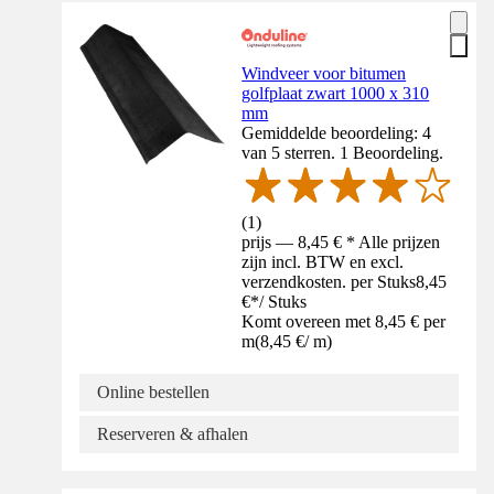
Windveer voor bitumen
golfplaat zwart 1000 x 310
mm
Gemiddelde beoordeling: 4
van 5 sterren. 1 Beoordeling.
(
1
)
prijs — 8,45 € * Alle prijzen
zijn incl. BTW en excl.
verzendkosten. per Stuks
8,45
€
*
/
Stuks
Komt overeen met 8,45 € per
m
(
8,45 €
/
m
)
Online bestellen
Reserveren & afhalen