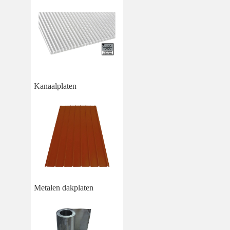
Kanaalplaten
Metalen dakplaten