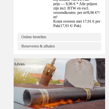
prijs — 8,96 € * Alle prijzen
zijn incl. BTW en excl.
verzendkosten. per m²
8,96 €
*
/
m²
Komt overeen met 17,91 € per
Pak
(
17,91 €
/
Pak
)
Online bestellen
Reserveren & afhalen
Advies