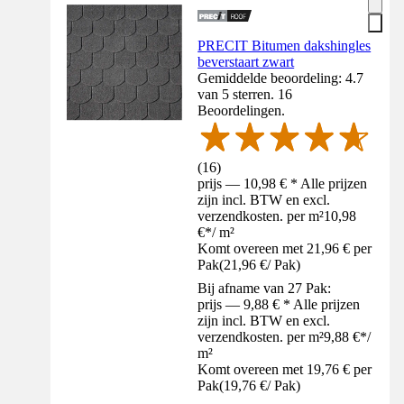
PRECIT Bitumen dakshingles
beverstaart zwart
Gemiddelde beoordeling: 4.7
van 5 sterren. 16
Beoordelingen.
(
16
)
prijs — 10,98 € * Alle prijzen
zijn incl. BTW en excl.
verzendkosten. per m²
10,98
€
*
/
m²
Komt overeen met 21,96 € per
Pak
(
21,96 €
/
Pak
)
Bij afname van 27 Pak:
prijs — 9,88 € * Alle prijzen
zijn incl. BTW en excl.
verzendkosten. per m²
9,88 €
*
/
m²
Komt overeen met 19,76 € per
Pak
(
19,76 €
/
Pak
)