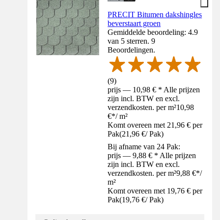
PRECIT Bitumen dakshingles
beverstaart groen
Gemiddelde beoordeling: 4.9
van 5 sterren. 9
Beoordelingen.
(
9
)
prijs — 10,98 € * Alle prijzen
zijn incl. BTW en excl.
verzendkosten. per m²
10,98
€
*
/
m²
Komt overeen met 21,96 € per
Pak
(
21,96 €
/
Pak
)
Bij afname van 24 Pak:
prijs — 9,88 € * Alle prijzen
zijn incl. BTW en excl.
verzendkosten. per m²
9,88 €
*
/
m²
Komt overeen met 19,76 € per
Pak
(
19,76 €
/
Pak
)