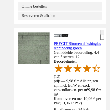
Online bestellen
Reserveren & afhalen
PRECIT Bitumen dakshingles
rechthoekig groen
Gemiddelde beoordeling: 4.4
van 5 sterren. 12
Beoordelingen.
(
12
)
prijs — 9,98 € * Alle prijzen
zijn incl. BTW en excl.
verzendkosten. per m²
9,98 €
*
/
m²
Komt overeen met 19,96 € per
Pak
(
19,96 €
/
Pak
)
Bij afname van 24 Pak: