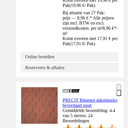
Komt overeen met 19,96 € per
Pak
(
19,96 €
/
Pak
)
Bij afname van 27 Pak:
prijs — 8,96 € * Alle prijzen
zijn incl. BTW en excl.
verzendkosten. per m²
8,96 €
*
/
m²
Komt overeen met 17,91 € per
Pak
(
17,91 €
/
Pak
)
Online bestellen
Reserveren & afhalen
PRECIT Bitumen dakshingles
beverstaart rood
Gemiddelde beoordeling: 4.4
van 5 sterren. 24
Beoordelingen.