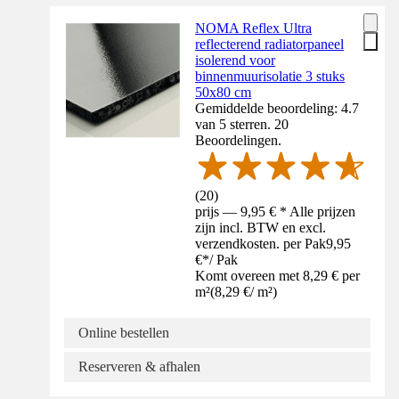
NOMA Reflex Ultra
reflecterend radiatorpaneel
isolerend voor
binnenmuurisolatie 3 stuks
50x80 cm
Gemiddelde beoordeling: 4.7
van 5 sterren. 20
Beoordelingen.
(
20
)
prijs — 9,95 € * Alle prijzen
zijn incl. BTW en excl.
verzendkosten. per Pak
9,95
€
*
/
Pak
Komt overeen met 8,29 € per
m²
(
8,29 €
/
m²
)
Online bestellen
Reserveren & afhalen