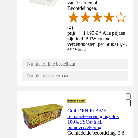
van 5 sterren. 4
Beoordelingen.
(
4
)
prijs — 14,95 € * Alle prijzen
zijn incl. BTW en excl.
verzendkosten. per Stuks
14,95
€
*
/
Stuks
Nu niet online bestelbaar
Nu niet reserveerbaar
GOLDEN FLAME
Schoorsteenreinigingsblok
100% FSC® incl.
brandverzekering
Gemiddelde beoordeling: 3.6