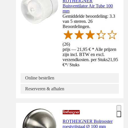
ROTHEIGNER
Buisventilator Air Tube 100
mm
Gemiddelde beoordeling: 3.3
van 5 sterren. 26
Beoordelingen.
(
26
)
prijs — 21,95 € * Alle prijzen
zijn incl. BTW en excl.
verzendkosten. per Stuks
21,95
€
*
/
Stuks
Online bestellen
Reserveren & afhalen
ROTHEIGNER Bolrooster
roestvrijstaal Ø 100 mm