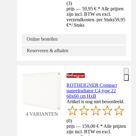
(
3
)
prijs — 59,95 € * Alle prijzen
zijn incl. BTW en excl.
verzendkosten. per Stuks
59,95
€
*
/
Stuks
Online bestellen
Reserveren & afhalen
ROTHEIGNER Compact
paneelradiator C4 type 22
60x60 cm HxB
Artikel is nog niet beoordeeld.
4 VARIANTEN
(
0
)
prijs — 159,00 € * Alle prijzen
zijn incl. BTW en excl.