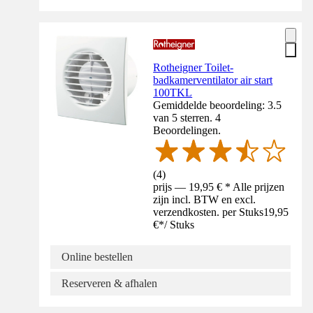
Rotheigner Toilet-
badkamerventilator air start
100TKL
Gemiddelde beoordeling: 3.5
van 5 sterren. 4
Beoordelingen.
(
4
)
prijs — 19,95 € * Alle prijzen
zijn incl. BTW en excl.
verzendkosten. per Stuks
19,95
€
*
/
Stuks
Online bestellen
Reserveren & afhalen