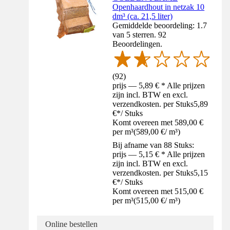
Openhaardhout in netzak 10
dm³ (ca. 21,5 liter)
Gemiddelde beoordeling: 1.7
van 5 sterren. 92
Beoordelingen.
(
92
)
prijs — 5,89 € * Alle prijzen
zijn incl. BTW en excl.
verzendkosten. per Stuks
5,89
€
*
/
Stuks
Komt overeen met 589,00 €
per m³
(
589,00 €
/
m³
)
Bij afname van 88 Stuks:
prijs — 5,15 € * Alle prijzen
zijn incl. BTW en excl.
verzendkosten. per Stuks
5,15
€
*
/
Stuks
Komt overeen met 515,00 €
per m³
(
515,00 €
/
m³
)
Online bestellen