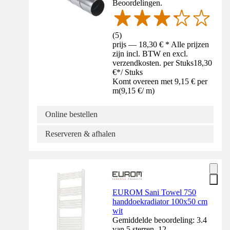
Beoordelingen.
(
5
)
prijs — 18,30 € * Alle prijzen
zijn incl. BTW en excl.
verzendkosten. per Stuks
18,30
€
*
/
Stuks
Komt overeen met 9,15 € per
m
(
9,15 €
/
m
)
Online bestellen
Reserveren & afhalen
EUROM Sani Towel 750
handdoekradiator 100x50 cm
wit
Gemiddelde beoordeling: 3.4
van 5 sterren. 12