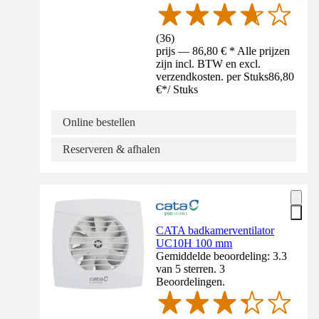
(
36
)
prijs — 86,80 € * Alle prijzen
zijn incl. BTW en excl.
verzendkosten. per Stuks
86,80
€
*
/
Stuks
Online bestellen
Reserveren & afhalen
CATA badkamerventilator
UC10H 100 mm
Gemiddelde beoordeling: 3.3
van 5 sterren. 3
Beoordelingen.