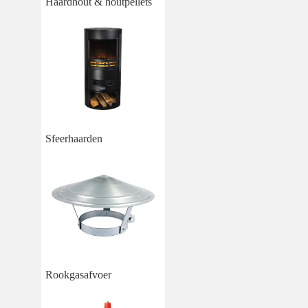
Haardhout & houtpellets
Sfeerhaarden
Rookgasafvoer