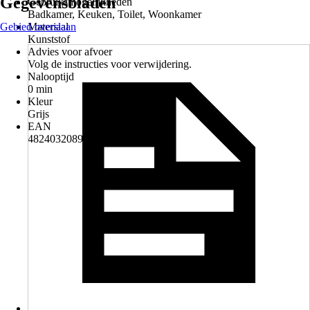
Gegevensbladen
Gebruiksmogelijkheden
Badkamer, Keuken, Toilet, Woonkamer
Gebied overslaan
Materiaal
Kunststof
Advies voor afvoer
Volg de instructies voor verwijdering.
Nalooptijd
0 min
Kleur
Grijs
EAN
4824032089545