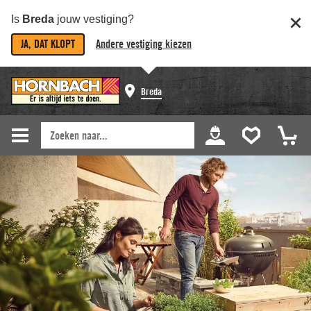
Is
Breda
jouw vestiging?
JA, DAT KLOPT
Andere vestiging kiezen
Breda