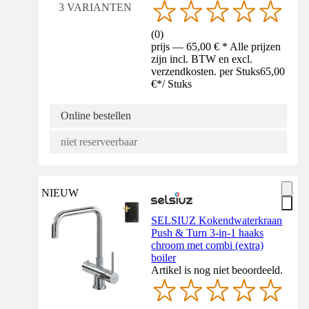
3 VARIANTEN
(
0
)
prijs — 65,00 € * Alle prijzen
zijn incl. BTW en excl.
verzendkosten. per Stuks
65,00
€
*
/
Stuks
Online bestellen
niet reserveerbaar
NIEUW
SELSIUZ Kokendwaterkraan
Push & Turn 3-in-1 haaks
chroom met combi (extra)
boiler
Artikel is nog niet beoordeeld.