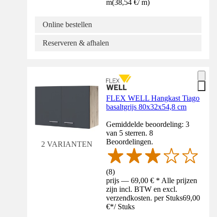
m
(
38,54 €
/
m
)
Online bestellen
Reserveren & afhalen
FLEX WELL Hangkast Tiago
basaltgrijs 80x32x54,8 cm
Gemiddelde beoordeling: 3
van 5 sterren. 8
Beoordelingen.
2 VARIANTEN
(
8
)
prijs — 69,00 € * Alle prijzen
zijn incl. BTW en excl.
verzendkosten. per Stuks
69,00
€
*
/
Stuks