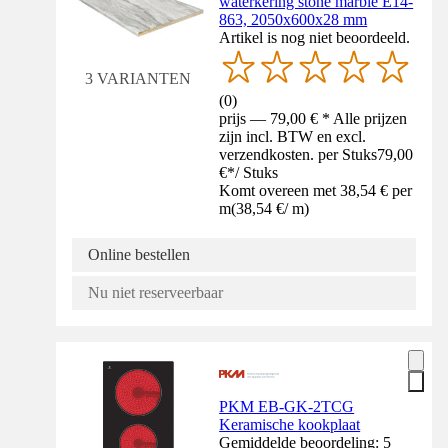
waterkering stone marble E14-
863, 2050x600x28 mm
Artikel is nog niet beoordeeld.
3 VARIANTEN
(
0
)
prijs — 79,00 € * Alle prijzen
zijn incl. BTW en excl.
verzendkosten. per Stuks
79,00
€
*
/
Stuks
Komt overeen met 38,54 € per
m
(
38,54 €
/
m
)
Online bestellen
Nu niet reserveerbaar
PKM EB-GK-2TCG
Keramische kookplaat
Gemiddelde beoordeling: 5