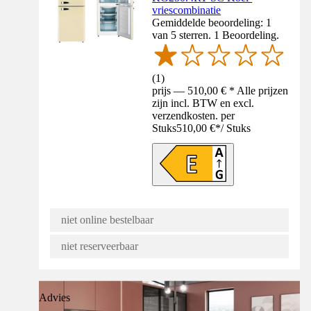
vriescombinatie
Gemiddelde beoordeling: 1
van 5 sterren. 1 Beoordeling.
(
1
)
prijs — 510,00 € * Alle prijzen
zijn incl. BTW en excl.
verzendkosten. per
Stuks
510,00 €
*
/
Stuks
niet online bestelbaar
niet reserveerbaar
Advies