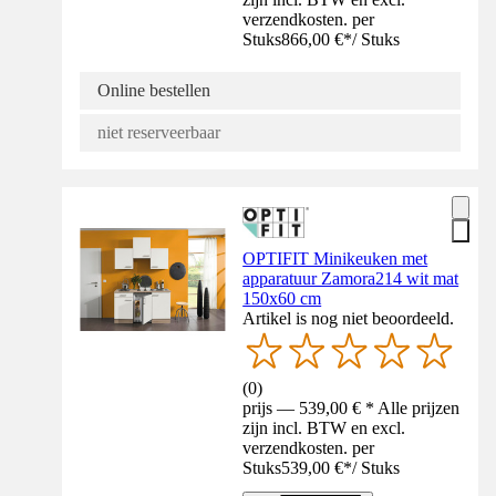
verzendkosten. per
Stuks
866,00 €
*
/
Stuks
Online bestellen
niet reserveerbaar
OPTIFIT Minikeuken met
apparatuur Zamora214 wit mat
150x60 cm
Artikel is nog niet beoordeeld.
(
0
)
prijs — 539,00 € * Alle prijzen
zijn incl. BTW en excl.
verzendkosten. per
Stuks
539,00 €
*
/
Stuks