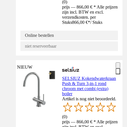
(
0
)
prijs — 866,00 € * Alle prijzen
zijn incl. BTW en excl.
verzendkosten. per
Stuks
866,00 €
*
/
Stuks
Online bestellen
niet reserveerbaar
NIEUW
SELSIUZ Kokendwaterkraan
Push & Turn 3-in-1 rond
chroom met combi (extra)
boiler
Artikel is nog niet beoordeeld.
(
0
)
prijs — 866,00 € * Alle prijzen
zijn incl. BTW en excl.