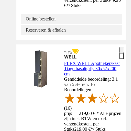
verzendkosten. per Stuks
49,95
€
*
/
Stuks
Online bestellen
Reserveren & afhalen
FLEX WELL Apothekerskast
Tiago basaltgrijs 30x57x200
cm
Gemiddelde beoordeling: 3.1
van 5 sterren. 16
Beoordelingen.
(
16
)
prijs — 219,00 € * Alle prijzen
zijn incl. BTW en excl.
verzendkosten. per
Stuks
219,00 €
*
/
Stuks