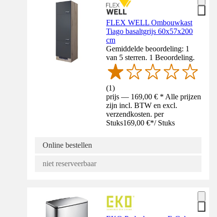
FLEX WELL Ombouwkast
Tiago basaltgrijs 60x57x200
cm
Gemiddelde beoordeling: 1
van 5 sterren. 1 Beoordeling.
(
1
)
prijs — 169,00 € * Alle prijzen
zijn incl. BTW en excl.
verzendkosten. per
Stuks
169,00 €
*
/
Stuks
Online bestellen
niet reserveerbaar