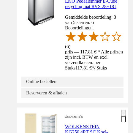
EKO Pedaalemmer E-Cube
recycling mat RVS 28+18 l
Gemiddelde beoordeling: 3
van 5 sterren. 6
Beoordelingen.
(
6
)
prijs — 117,81 € * Alle prijzen
zijn incl. BTW en excl.
verzendkosten. per
Stuks
117,81 €
*
/
Stuks
Online bestellen
Reserveren & afhalen
WOLKENSTEIN
KG250.4RT SC Koel-