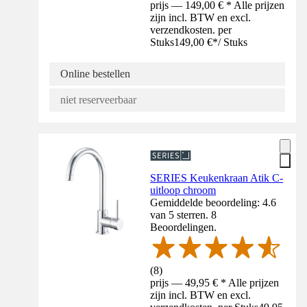
prijs — 149,00 € * Alle prijzen
zijn incl. BTW en excl.
verzendkosten. per
Stuks
149,00 €
*
/
Stuks
Online bestellen
niet reserveerbaar
SERIES Keukenkraan Atik C-
uitloop chroom
Gemiddelde beoordeling: 4.6
van 5 sterren. 8
Beoordelingen.
(
8
)
prijs — 49,95 € * Alle prijzen
zijn incl. BTW en excl.