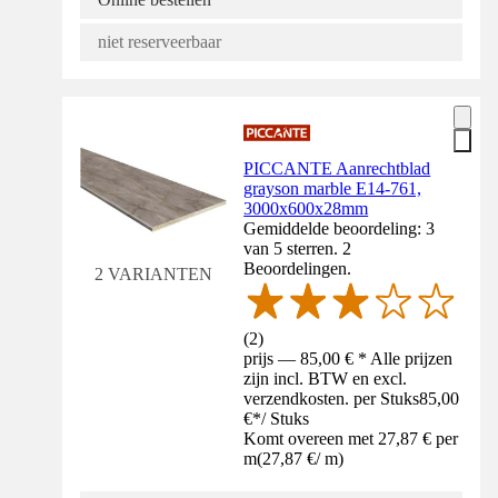
niet reserveerbaar
PICCANTE Aanrechtblad
grayson marble E14-761,
3000x600x28mm
Gemiddelde beoordeling: 3
van 5 sterren. 2
Beoordelingen.
2 VARIANTEN
(
2
)
prijs — 85,00 € * Alle prijzen
zijn incl. BTW en excl.
verzendkosten. per Stuks
85,00
€
*
/
Stuks
Komt overeen met 27,87 € per
m
(
27,87 €
/
m
)