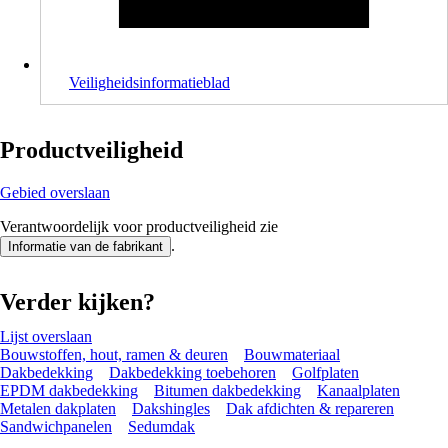
Veiligheidsinformatieblad
Productveiligheid
Gebied overslaan
Verantwoordelijk voor productveiligheid zie
.
Informatie van de fabrikant
Verder kijken?
Lijst overslaan
Bouwstoffen, hout, ramen & deuren
Bouwmateriaal
Dakbedekking
Dakbedekking toebehoren
Golfplaten
EPDM dakbedekking
Bitumen dakbedekking
Kanaalplaten
Metalen dakplaten
Dakshingles
Dak afdichten & repareren
Sandwichpanelen
Sedumdak