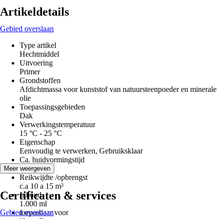
Artikeldetails
Gebied overslaan
Type artikel
Hechtmiddel
Uitvoering
Primer
Grondstoffen
Afdichtmassa voor kunststof van natuursteenpoeder en minerale
olie
Toepassingsgebieden
Dak
Verwerkingstemperatuur
15 °C - 25 °C
Eigenschap
Eenvoudig te verwerken, Gebruiksklaar
Ca. huidvormingstijd
0 min
Meer weergeven
Reikwijdte /opbrengst
c.a 10 a 15 m²
Certificaten & services
Inhoud
1.000 ml
Gebied overslaan
toepasbaar voor