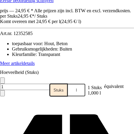
Eerste beoordeling schrijven
prijs — 24,95 € * Alle prijzen zijn incl. BTW en excl. verzendkosten.
per Stuks
24,95 €
*
/
Stuks
Komt overeen met 24,95 € per l
(
24,95 €
/
l
)
Art.nr.
12352585
toepasbaar voor
:
Hout, Beton
Gebruiksmogelijkheden
:
Buiten
Kleurfamilie
:
Transparant
Meer artikeldetails
Hoeveelheid (Stuks)
équivalent
1 Stuks
Stuks
l
1,000 l