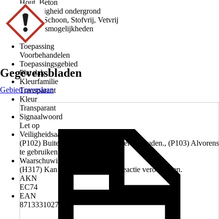
Hout, Beton
Hoedanigheid ondergrond
Droog, Schoon, Stofvrij, Vetvrij
Gebruiksmogelijkheden
Buiten
Toepassing
Voorbehandelen
Toepassingsgebied
Gegevensbladen
Plat dak
Kleurfamilie
Gebied overslaan
Transparant
Kleur
Transparant
Signaalwoord
Let op
Veiligheidsaanwijzingen (P-zinnen)
(P102) Buiten het bereik van kinderen houden., (P103) Alvorens
te gebruiken, het etiket lezen.
Waarschuwingen (H-zinnen)
(H317) Kan een allergische huidreactie veroorzaken.
AKN
EC74
EAN
8713331027791