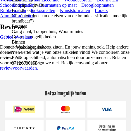
Schoonloopmatten
Antislip, Slijtvast
Deurmatten op maat
Droogloopmatten
Rubbermatten
Brandklasse
Kokosmatten
Kunststofmatten
Lopers
Aluminium matten
Cfl-s1 (voldoet aan de eisen van de brandclassificatie "moeilijk
brandbaar")
Reviews
Ruimtes
Gang / hal, Trappenhuis, Woonruimtes
Gebruiksmogelijkheden
Gebied overslaan
Binnen
Doener. We hebben je hoog zitten. En jouw mening ook. Help andere
Toepassingsgebied
doeners en vertel wat je van onze artikelen vindt! We controleren onze
Vloer
reviews ook op echtheid; automatisch en door onze mensen. Betalen
EAN
voor reviews? Dat doen we niet. Bekijk eenvoudig al onze
8712088615541
reviewvoorwaarden.
Betaalmogelijkheden