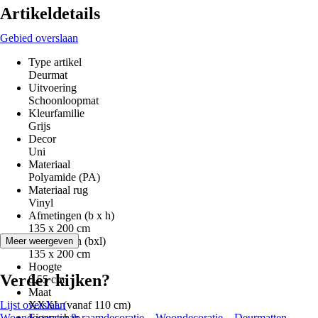
Artikeldetails
Gebied overslaan
Type artikel
Deurmat
Uitvoering
Schoonloopmat
Kleurfamilie
Grijs
Decor
Uni
Materiaal
Polyamide (PA)
Materiaal rug
Vinyl
Afmetingen (b x h)
135 x 200 cm
Afmetingen (bxl)
Meer weergeven
135 x 200 cm
Hoogte
Verder kijken?
0,55 cm
Maat
Lijst overslaan
XXXL (vanaf 110 cm)
Woondecoratie & raamdecoratie
Eigenschap
Woondecoratie
Deurmatten