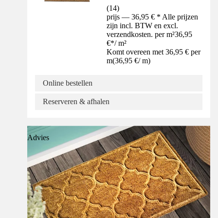
(
14
)
prijs — 36,95 € * Alle prijzen
zijn incl. BTW en excl.
verzendkosten. per m²
36,95
€
*
/
m²
Komt overeen met 36,95 € per
m
(
36,95 €
/
m
)
Online bestellen
Reserveren & afhalen
Advies