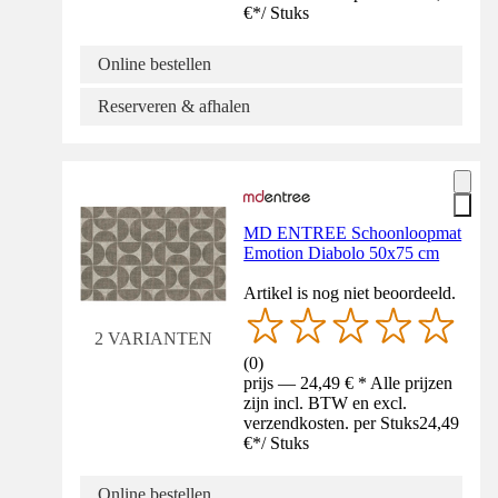
€
*
/
Stuks
Online bestellen
Reserveren & afhalen
MD ENTREE Schoonloopmat
Emotion Diabolo 50x75 cm
Artikel is nog niet beoordeeld.
2 VARIANTEN
(
0
)
prijs — 24,49 € * Alle prijzen
zijn incl. BTW en excl.
verzendkosten. per Stuks
24,49
€
*
/
Stuks
Online bestellen