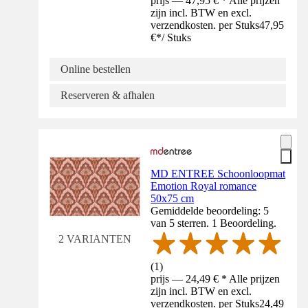
prijs — 47,95 € * Alle prijzen
zijn incl. BTW en excl.
verzendkosten. per Stuks
47,95
€
*
/
Stuks
Online bestellen
Reserveren & afhalen
MD ENTREE Schoonloopmat
Emotion Royal romance
50x75 cm
Gemiddelde beoordeling: 5
van 5 sterren. 1 Beoordeling.
2 VARIANTEN
(
1
)
prijs — 24,49 € * Alle prijzen
zijn incl. BTW en excl.
verzendkosten. per Stuks
24,49