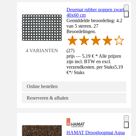
Deurmat rubber noppen zwart
40x60 cm
Gemiddelde beoordeling: 4.2
van 5 sterren. 27
Beoordelingen.
(
27
)
4 VARIANTEN
prijs — 5,19 € * Alle prijzen
zijn incl. BTW en excl.
verzendkosten. per Stuks
5,19
€
*
/
Stuks
Online bestellen
Reserveren & afhalen
HAMAT Droogloopmat Aqua