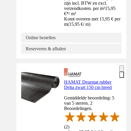
zijn incl. BTW en excl.
verzendkosten. per m²
15,95
€
*
/
m²
Komt overeen met 15,95 € per
m
(
15,95 €
/
m
)
Online bestellen
Reserveren & afhalen
HAMAT Deurmat rubber
Delta zwart 150 cm breed
Gemiddelde beoordeling: 5
van 5 sterren. 2
Beoordelingen.
(
2
)