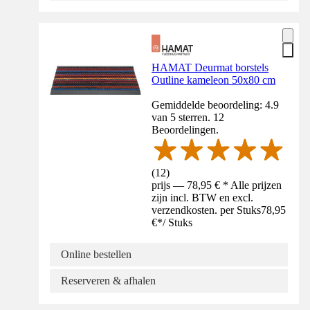
HAMAT Deurmat borstels
Outline kameleon 50x80 cm
Gemiddelde beoordeling: 4.9
van 5 sterren. 12
Beoordelingen.
(
12
)
prijs — 78,95 € * Alle prijzen
zijn incl. BTW en excl.
verzendkosten. per Stuks
78,95
€
*
/
Stuks
Online bestellen
Reserveren & afhalen