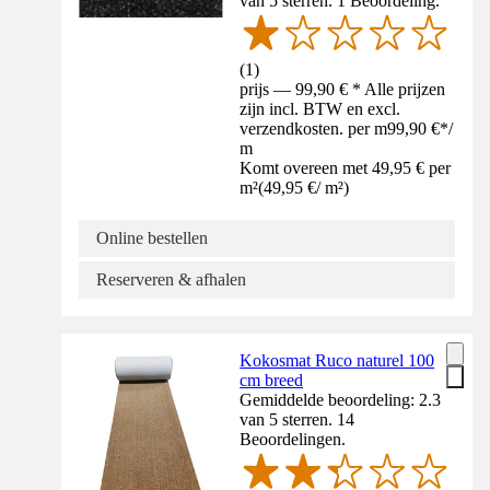
van 5 sterren. 1 Beoordeling.
(
1
)
prijs — 99,90 € * Alle prijzen
zijn incl. BTW en excl.
verzendkosten. per m
99,90 €
*
/
m
Komt overeen met 49,95 € per
m²
(
49,95 €
/
m²
)
Online bestellen
Reserveren & afhalen
Kokosmat Ruco naturel 100
cm breed
Gemiddelde beoordeling: 2.3
van 5 sterren. 14
Beoordelingen.