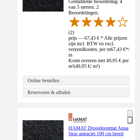
Gemiddelde beoordeling: 4
van 5 sterren. 2
Beoordelingen.
(
2
)
prijs — 67,43 € * Alle prijzen
zijn incl. BTW en excl.
verzendkosten. per m
67,43 €
*
/
m
Komt overeen met 49,95 € per
m²
(
49,95 €
/
m²
)
Online bestellen
Reserveren & afhalen
HAMAT Droogloopmat Aqua
Stop antraciet 100 cm breed