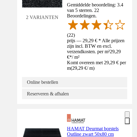
Gemiddelde beoordeling: 3.4
van 5 sterren. 22
Beoordelingen.
2 VARIANTEN
(
22
)
prijs — 29,29 € * Alle prijzen
zijn incl. BTW en excl.
verzendkosten. per m²
29,29
€
*
/
m²
Komt overeen met 29,29 € per
m
(
29,29 €
/
m
)
Online bestellen
Reserveren & afhalen
HAMAT Deurmat borstels
Outline zwart 50x80 cm