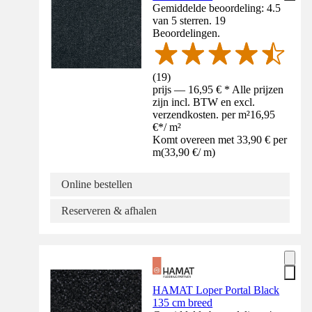
Gemiddelde beoordeling: 4.5
van 5 sterren. 19
Beoordelingen.
(
19
)
prijs — 16,95 € * Alle prijzen
zijn incl. BTW en excl.
verzendkosten. per m²
16,95
€
*
/
m²
Komt overeen met 33,90 € per
m
(
33,90 €
/
m
)
Online bestellen
Reserveren & afhalen
HAMAT Loper Portal Black
135 cm breed