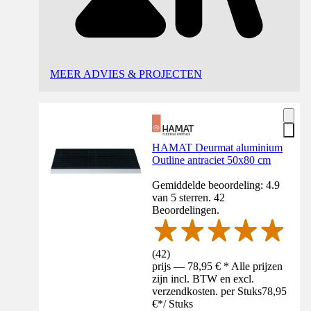
MEER ADVIES & PROJECTEN
HAMAT Deurmat aluminium
Outline antraciet 50x80 cm
Gemiddelde beoordeling: 4.9
van 5 sterren. 42
Beoordelingen.
(
42
)
prijs — 78,95 € * Alle prijzen
zijn incl. BTW en excl.
verzendkosten. per Stuks
78,95
€
*
/
Stuks