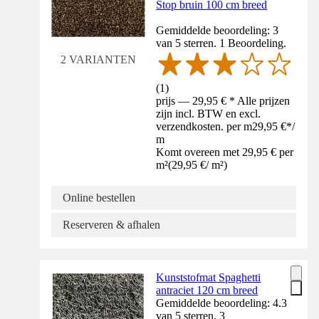
Stop bruin 100 cm breed
Gemiddelde beoordeling: 3
van 5 sterren. 1 Beoordeling.
2 VARIANTEN
(
1
)
prijs — 29,95 € * Alle prijzen
zijn incl. BTW en excl.
verzendkosten. per m
29,95 €
*
/
m
Komt overeen met 29,95 € per
m²
(
29,95 €
/
m²
)
Online bestellen
Reserveren & afhalen
Kunststofmat Spaghetti
antraciet 120 cm breed
Gemiddelde beoordeling: 4.3
van 5 sterren. 3