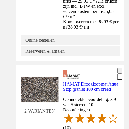
prijs — 25,95 € * Alle prijzen
zijn incl. BTW en excl.
verzendkosten. per m²
25,95
€
*
/
m²
Komt overeen met 38,93 € per
m
(
38,93 €
/
m
)
Online bestellen
Reserveren & afhalen
HAMAT Droogloopmat Aqua
Stop graniet 100 cm breed
Gemiddelde beoordeling: 3.9
van 5 sterren. 10
Beoordelingen.
2 VARIANTEN
(
10
)