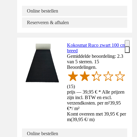
Online bestellen
Reserveren & afhalen
Kokosmat Ruco zwart 100 cm
breed
Gemiddelde beoordeling: 2.3
van 5 sterren. 15
Beoordelingen.
(
15
)
prijs — 39,95 € * Alle prijzen
zijn incl. BTW en excl.
verzendkosten. per m²
39,95
€
*
/
m²
Komt overeen met 39,95 € per
m
(
39,95 €
/
m
)
Online bestellen