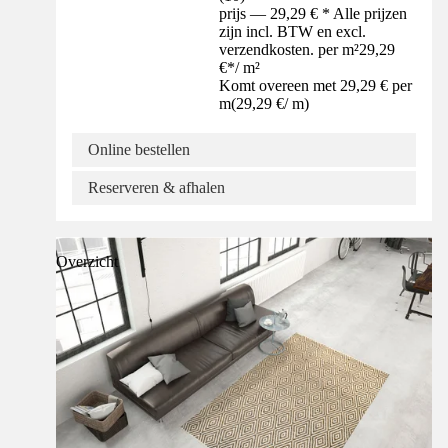
prijs — 29,29 € * Alle prijzen
zijn incl. BTW en excl.
verzendkosten. per m²
29,29
€
*
/
m²
Komt overeen met 29,29 € per
m
(
29,29 €
/
m
)
Online bestellen
Reserveren & afhalen
Overzicht