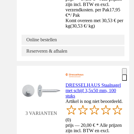
zijn incl. BTW en excl.
verzendkosten. per Pak
17,95
€
*
/
Pak
Komt overeen met 30,53 € per
kg
(
30,53 €
/
kg
)
Online bestellen
Reserveren & afhalen
DRESSELHAUS Staalnagel
met schijf 3,5x50 mm, 100
stuks
Artikel is nog niet beoordeeld.
3 VARIANTEN
(
0
)
prijs — 20,00 € * Alle prijzen
zijn incl. BTW en excl.