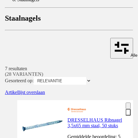
Staalnagels
Alle
7 resultaten
(28 VARIANTEN)
Gesorteerd op:
Artikellijst overslaan
DRESSELHAUS Ribnagel
3,5x65 mm staal, 50 stuks
Gemiddelde beoordeling: 5