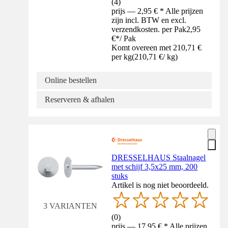
(
4
)
prijs — 2,95 € * Alle prijzen
zijn incl. BTW en excl.
verzendkosten. per Pak
2,95
€
*
/
Pak
Komt overeen met 210,71 €
per kg
(
210,71 €
/
kg
)
Online bestellen
Reserveren & afhalen
DRESSELHAUS Staalnagel
met schijf 3,5x25 mm, 200
stuks
Artikel is nog niet beoordeeld.
3 VARIANTEN
(
0
)
prijs — 17,95 € * Alle prijzen