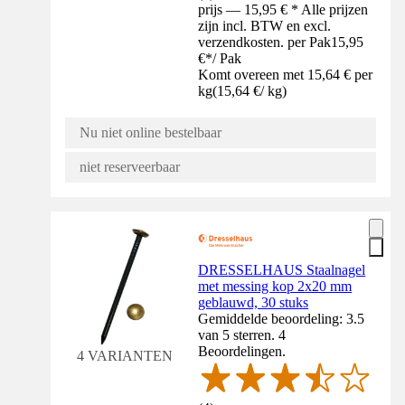
prijs — 15,95 € * Alle prijzen
zijn incl. BTW en excl.
verzendkosten. per Pak
15,95
€
*
/
Pak
Komt overeen met 15,64 € per
kg
(
15,64 €
/
kg
)
Nu niet online bestelbaar
niet reserveerbaar
DRESSELHAUS Staalnagel
met messing kop 2x20 mm
geblauwd, 30 stuks
Gemiddelde beoordeling: 3.5
van 5 sterren. 4
Beoordelingen.
4 VARIANTEN