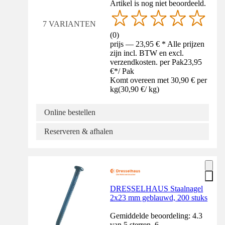
Artikel is nog niet beoordeeld.
7 VARIANTEN
(
0
)
prijs — 23,95 € * Alle prijzen
zijn incl. BTW en excl.
verzendkosten. per Pak
23,95
€
*
/
Pak
Komt overeen met 30,90 € per
kg
(
30,90 €
/
kg
)
Online bestellen
Reserveren & afhalen
DRESSELHAUS Staalnagel
2x23 mm geblauwd, 200 stuks
Gemiddelde beoordeling: 4.3
van 5 sterren. 6