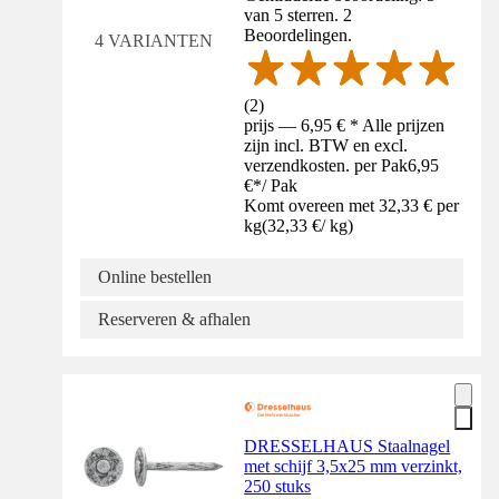
van 5 sterren. 2
Beoordelingen.
4 VARIANTEN
(
2
)
prijs — 6,95 € * Alle prijzen
zijn incl. BTW en excl.
verzendkosten. per Pak
6,95
€
*
/
Pak
Komt overeen met 32,33 € per
kg
(
32,33 €
/
kg
)
Online bestellen
Reserveren & afhalen
DRESSELHAUS Staalnagel
met schijf 3,5x25 mm verzinkt,
250 stuks