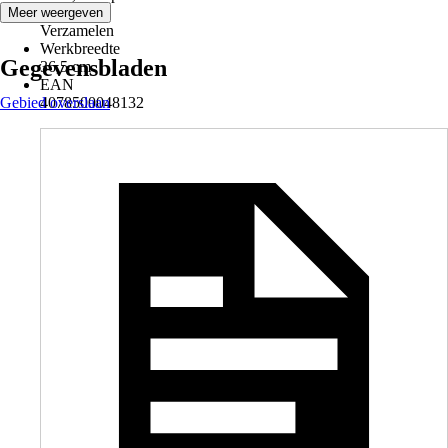
Toepassing
Meer weergeven
Verzamelen
Werkbreedte
Gegevensbladen
36,5 cm
EAN
Gebied overslaan
4078500048132