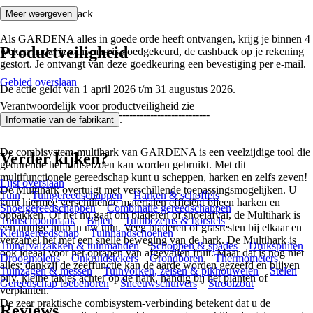
3. Ontvang cashback
Meer weergeven
Als GARDENA alles in goede orde heeft ontvangen, krijg je binnen 4
Productveiligheid
weken nadat je aanvraag is goedgekeurd, de cashback op je rekening
gestort. Je ontvangt van deze goedkeuring een bevestiging per e-mail.
Gebied overslaan
De actie geldt van 1 april 2026 t/m 31 augustus 2026.
Verantwoordelijk voor productveiligheid zie
------------------------------------------------------------
.
Informatie van de fabrikant
De combisystem-multihark van GARDENA is een veelzijdige tool die
Verder kijken?
gedurende het tuinseizoen kan worden gebruikt. Met dit
multifunctionele gereedschap kunt u scheppen, harken en zelfs zeven!
Lijst overslaan
De Multihark overtuigt met verschillende toepassingsmogelijken. U
Tuin
Tuingereedschappen
Harken & schoffels
kunt hiermee verschillende materialen efficiënt bijeen harken en
Snoeigereedschappen
Combinatie gereedschappen
oppakken. Of het nu gaat om bladeren of snoeiafval, de Multihark is
Tuinschoonmaak
Bijlen
Tuinbezems & borstels
een nuttige hulp in uw tuin. Veeg bladeren of grasresten bij elkaar en
Kleingereedschap
Tuinhandschoenen
verzamel het met een snelle beweging van de hark. De Multihark is
Tuinafvalzakken & tuinmanden
Schoppen & spades
Drukspuiten
ook ideaal voor het oprapen van afgevallen fruit. Maar dat is nog niet
Droogmolens
Onkruidstekers
Grondboren
Thermometers
alles: dankzij de zeeffunctie kan de aarde worden gezeefd en blijven
Tuinzagen & messen
Tuinvorken, zeisen & pikhouwelen
Stelen
bijv. kleine takjes achter op de hark, handig bij het planten of
Gereedschap toebehoren
Sneeuwschuivers
Strooizout
verplanten.
De zeer praktische combisystem-verbinding betekent dat u de
Reviews