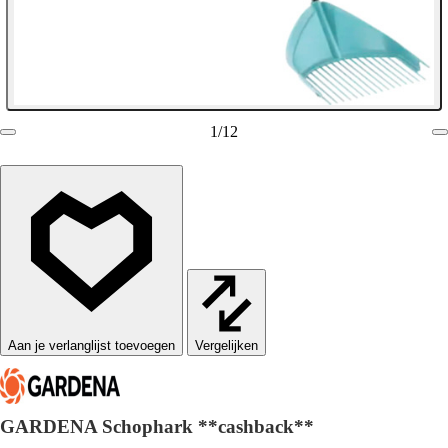
1
/
12
Vergelijken
GARDENA Schophark **cashback**