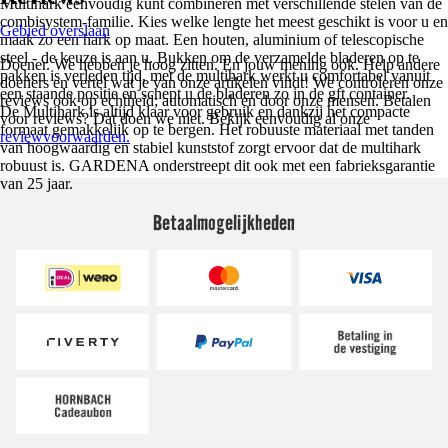
Multihark eenvoudig kunt combineren met verschillende stelen van de
combisystem-familie. Kies welke lengte het meest geschikt is voor u en
Gebied overslaan
maak zo een hark op maat. Een ​​houten, aluminium of telescopische
steel - de keuze is aan u. Bukken om de verzamelde bladeren op te
Doener. We hebben je hoog zitten. En jouw mening ook. Help andere
pakken is verleden tijd, met de multihark werkt u comfortabel vanuit
doeners en vertel wat je van onze artikelen vindt! We controleren onze
een staande positie en schept u de bladeren zo in de gft container.
reviews ook op echtheid; automatisch en door onze mensen. Betalen
De Multihark is altijd klaar voor gebruik en dankzij het compacte
voor reviews? Dat doen we niet. Bekijk eenvoudig al onze
formaat gemakkelijk op te bergen. Het robuuste materiaal met tanden
reviewvoorwaarden.
van hoogwaardig en stabiel kunststof zorgt ervoor dat de multihark
robuust is. GARDENA onderstreept dit ook met een fabrieksgarantie
van 25 jaar.
Betaalmogelijkheden