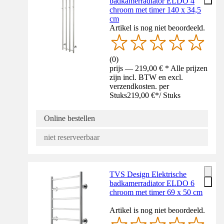
badkamerradiator ELDO 4
chroom met timer 140 x 34,5
cm
Artikel is nog niet beoordeeld.
(
0
)
prijs — 219,00 € * Alle prijzen
zijn incl. BTW en excl.
verzendkosten. per
Stuks
219,00 €
*
/
Stuks
Online bestellen
niet reserveerbaar
TVS Design Elektrische
badkamerradiator ELDO 6
chroom met timer 69 x 50 cm
Artikel is nog niet beoordeeld.