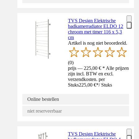
TVS Design Elektrische
badkamerradiator ELDO 12
chroom met timer 116 x 5,3
cm
Artikel is nog niet beoordeeld.
(
0
)
prijs — 225,00 € * Alle prijzen
zijn incl. BTW en excl.
verzendkosten. per
Stuks
225,00 €
*
/
Stuks
Online bestellen
niet reserveerbaar
TVS Design Elektrische