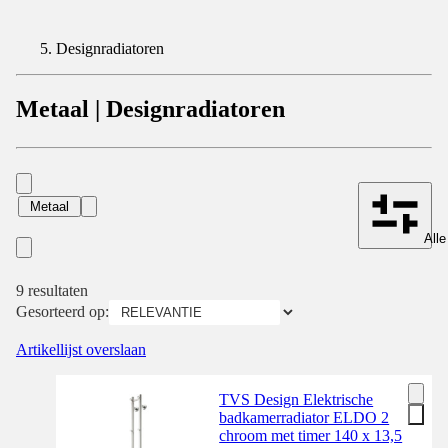
Designradiatoren
Metaal | Designradiatoren
Metaal
Alle
9 resultaten
Gesorteerd op:
Artikellijst overslaan
TVS Design Elektrische
badkamerradiator ELDO 2
chroom met timer 140 x 13,5