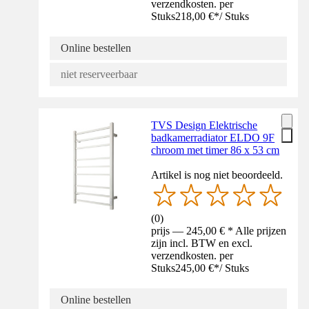
verzendkosten. per
Stuks
218,00 €
*
/
Stuks
Online bestellen
niet reserveerbaar
TVS Design Elektrische
badkamerradiator ELDO 9F
chroom met timer 86 x 53 cm
Artikel is nog niet beoordeeld.
(
0
)
prijs — 245,00 € * Alle prijzen
zijn incl. BTW en excl.
verzendkosten. per
Stuks
245,00 €
*
/
Stuks
Online bestellen