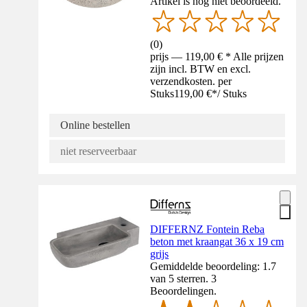
Artikel is nog niet beoordeeld.
(
0
)
prijs — 119,00 € * Alle prijzen
zijn incl. BTW en excl.
verzendkosten. per
Stuks
119,00 €
*
/
Stuks
Online bestellen
niet reserveerbaar
DIFFERNZ Fontein Reba
beton met kraangat 36 x 19 cm
grijs
Gemiddelde beoordeling: 1.7
van 5 sterren. 3
Beoordelingen.