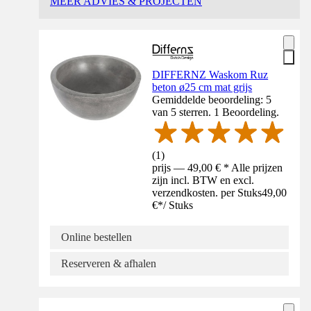
MEER ADVIES & PROJECTEN
DIFFERNZ Waskom Ruz
beton ø25 cm mat grijs
Gemiddelde beoordeling: 5
van 5 sterren. 1 Beoordeling.
(
1
)
prijs — 49,00 € * Alle prijzen
zijn incl. BTW en excl.
verzendkosten. per Stuks
49,00
€
*
/
Stuks
Online bestellen
Reserveren & afhalen