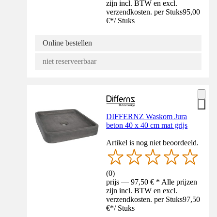
zijn incl. BTW en excl.
verzendkosten. per Stuks
95,00
€
*
/
Stuks
Online bestellen
niet reserveerbaar
DIFFERNZ Waskom Jura
beton 40 x 40 cm mat grijs
Artikel is nog niet beoordeeld.
(
0
)
prijs — 97,50 € * Alle prijzen
zijn incl. BTW en excl.
verzendkosten. per Stuks
97,50
€
*
/
Stuks