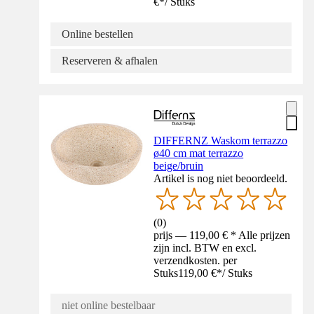
€
*
/
Stuks
Online bestellen
Reserveren & afhalen
DIFFERNZ Waskom terrazzo
ø40 cm mat terrazzo
beige/bruin
Artikel is nog niet beoordeeld.
(
0
)
prijs — 119,00 € * Alle prijzen
zijn incl. BTW en excl.
verzendkosten. per
Stuks
119,00 €
*
/
Stuks
niet online bestelbaar