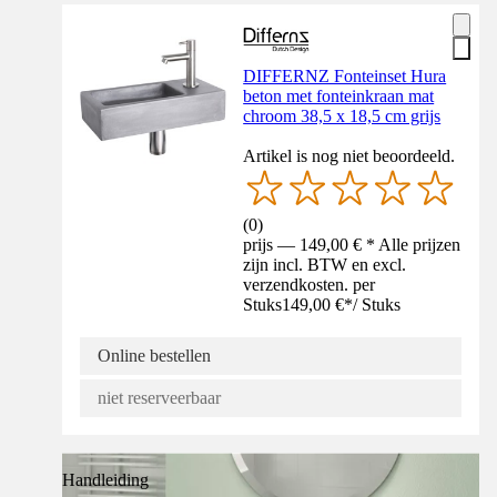
DIFFERNZ Fonteinset Hura
beton met fonteinkraan mat
chroom 38,5 x 18,5 cm grijs
Artikel is nog niet beoordeeld.
(
0
)
prijs — 149,00 € * Alle prijzen
zijn incl. BTW en excl.
verzendkosten. per
Stuks
149,00 €
*
/
Stuks
Online bestellen
niet reserveerbaar
Handleiding