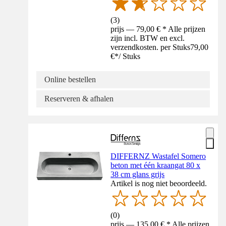
(
3
)
prijs — 79,00 € * Alle prijzen
zijn incl. BTW en excl.
verzendkosten. per Stuks
79,00
€
*
/
Stuks
Online bestellen
Reserveren & afhalen
DIFFERNZ Wastafel Somero
beton met één kraangat 80 x
38 cm glans grijs
Artikel is nog niet beoordeeld.
(
0
)
prijs — 135,00 € * Alle prijzen