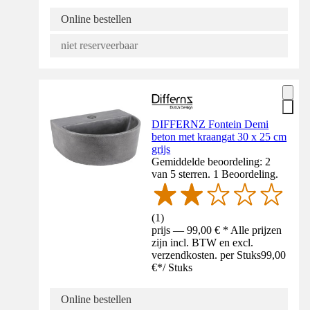
Online bestellen
niet reserveerbaar
DIFFERNZ Fontein Demi
beton met kraangat 30 x 25 cm
grijs
Gemiddelde beoordeling: 2
van 5 sterren. 1 Beoordeling.
(
1
)
prijs — 99,00 € * Alle prijzen
zijn incl. BTW en excl.
verzendkosten. per Stuks
99,00
€
*
/
Stuks
Online bestellen