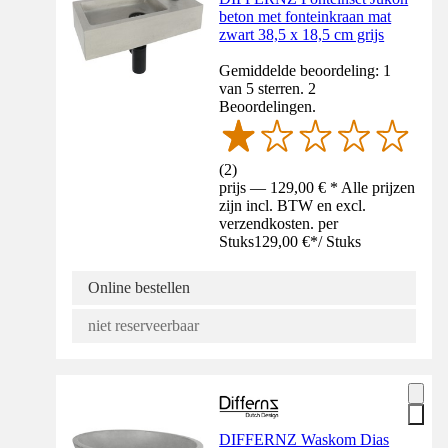
beton met fonteinkraan mat
zwart 38,5 x 18,5 cm grijs
Gemiddelde beoordeling: 1
van 5 sterren. 2
Beoordelingen.
(
2
)
prijs — 129,00 € * Alle prijzen
zijn incl. BTW en excl.
verzendkosten. per
Stuks
129,00 €
*
/
Stuks
Online bestellen
niet reserveerbaar
DIFFERNZ Waskom Dias