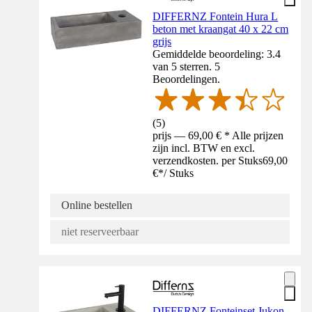
DIFFERNZ Fontein Hura L
beton met kraangat 40 x 22 cm
grijs
Gemiddelde beoordeling: 3.4
van 5 sterren. 5
Beoordelingen.
(
5
)
prijs — 69,00 € * Alle prijzen
zijn incl. BTW en excl.
verzendkosten. per Stuks
69,00
€
*
/
Stuks
Online bestellen
niet reserveerbaar
DIFFERNZ Fonteinset Jukon