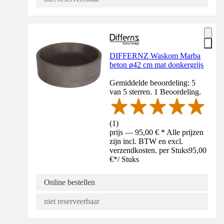
DIFFERNZ Waskom Marba
beton ø42 cm mat donkergrijs
Gemiddelde beoordeling: 5
van 5 sterren. 1 Beoordeling.
(
1
)
prijs — 95,00 € * Alle prijzen
zijn incl. BTW en excl.
verzendkosten. per Stuks
95,00
€
*
/
Stuks
Online bestellen
niet reserveerbaar