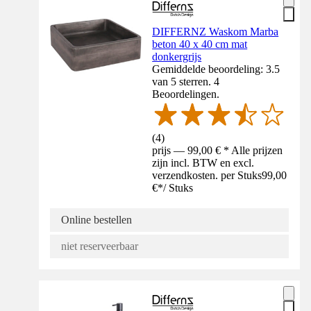
DIFFERNZ Waskom Marba
beton 40 x 40 cm mat
donkergrijs
Gemiddelde beoordeling: 3.5
van 5 sterren. 4
Beoordelingen.
(
4
)
prijs — 99,00 € * Alle prijzen
zijn incl. BTW en excl.
verzendkosten. per Stuks
99,00
€
*
/
Stuks
Online bestellen
niet reserveerbaar