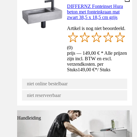
DIFFERNZ Fonteinset Hura
beton met fonteinkraan mat
zwart 38,5 x 18,5 cm grijs
Artikel is nog niet beoordeeld.
(
0
)
prijs — 149,00 € * Alle prijzen
zijn incl. BTW en excl.
verzendkosten. per
Stuks
149,00 €
*
/
Stuks
niet online bestelbaar
niet reserveerbaar
Handleiding