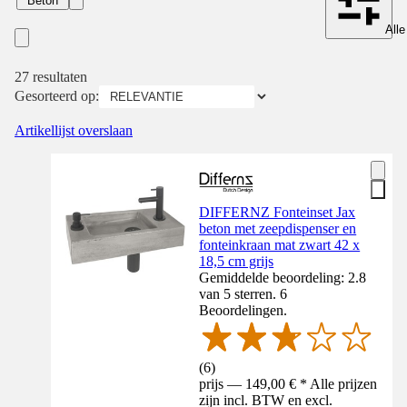
Beton
Alle
27 resultaten
Gesorteerd op:
Artikellijst overslaan
DIFFERNZ Fonteinset Jax
beton met zeepdispenser en
fonteinkraan mat zwart 42 x
18,5 cm grijs
Gemiddelde beoordeling: 2.8
van 5 sterren. 6
Beoordelingen.
(
6
)
prijs — 149,00 € * Alle prijzen
zijn incl. BTW en excl.