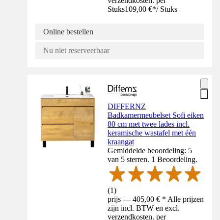
verzendkosten. per
Stuks
109,00 €
*
/
Stuks
Online bestellen
Nu niet reserveerbaar
DIFFERNZ
Badkamermeubelset Sofi eiken
80 cm met twee lades incl.
keramische wastafel met één
kraangat
Gemiddelde beoordeling: 5
van 5 sterren. 1 Beoordeling.
(
1
)
prijs — 405,00 € * Alle prijzen
zijn incl. BTW en excl.
verzendkosten. per