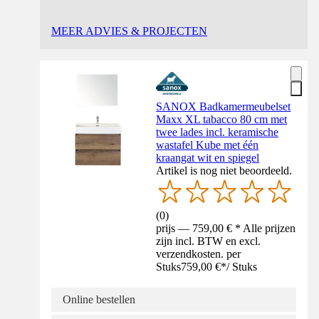
MEER ADVIES & PROJECTEN
SANOX Badkamermeubelset
Maxx XL tabacco 80 cm met
twee lades incl. keramische
wastafel Kube met één
kraangat wit en spiegel
Artikel is nog niet beoordeeld.
(
0
)
prijs — 759,00 € * Alle prijzen
zijn incl. BTW en excl.
verzendkosten. per
Stuks
759,00 €
*
/
Stuks
Online bestellen