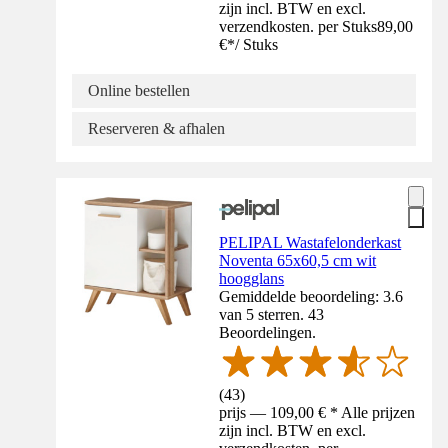
zijn incl. BTW en excl.
verzendkosten. per Stuks
89,00
€
*
/
Stuks
Online bestellen
Reserveren & afhalen
PELIPAL Wastafelonderkast
Noventa 65x60,5 cm wit
hoogglans
Gemiddelde beoordeling: 3.6
van 5 sterren. 43
Beoordelingen.
(
43
)
prijs — 109,00 € * Alle prijzen
zijn incl. BTW en excl.