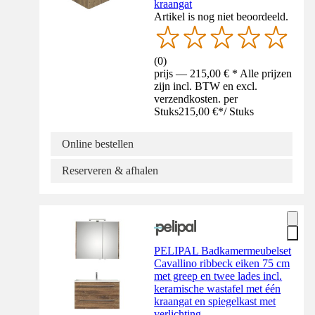
kraangat
Artikel is nog niet beoordeeld.
(
0
)
prijs — 215,00 € * Alle prijzen
zijn incl. BTW en excl.
verzendkosten. per
Stuks
215,00 €
*
/
Stuks
Online bestellen
Reserveren & afhalen
PELIPAL Badkamermeubelset
Cavallino ribbeck eiken 75 cm
met greep en twee lades incl.
keramische wastafel met één
kraangat en spiegelkast met
verlichting