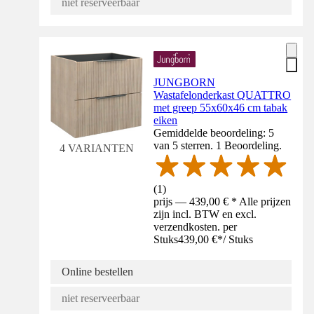
niet reserveerbaar
JUNGBORN
Wastafelonderkast QUATTRO
met greep 55x60x46 cm tabak
eiken
Gemiddelde beoordeling: 5
van 5 sterren. 1 Beoordeling.
4 VARIANTEN
(
1
)
prijs — 439,00 € * Alle prijzen
zijn incl. BTW en excl.
verzendkosten. per
Stuks
439,00 €
*
/
Stuks
Online bestellen
niet reserveerbaar