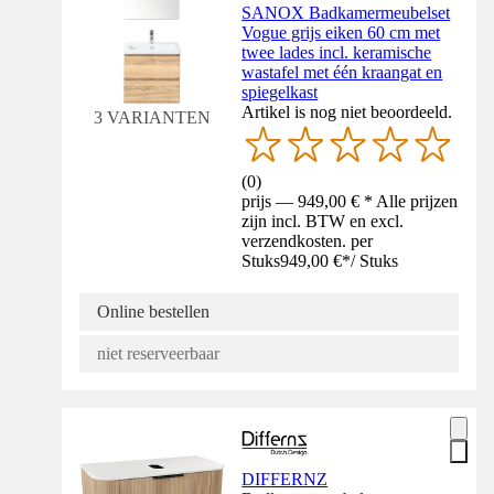
SANOX Badkamermeubelset
Vogue grijs eiken 60 cm met
twee lades incl. keramische
wastafel met één kraangat en
spiegelkast
Artikel is nog niet beoordeeld.
3 VARIANTEN
(
0
)
prijs — 949,00 € * Alle prijzen
zijn incl. BTW en excl.
verzendkosten. per
Stuks
949,00 €
*
/
Stuks
Online bestellen
niet reserveerbaar
DIFFERNZ