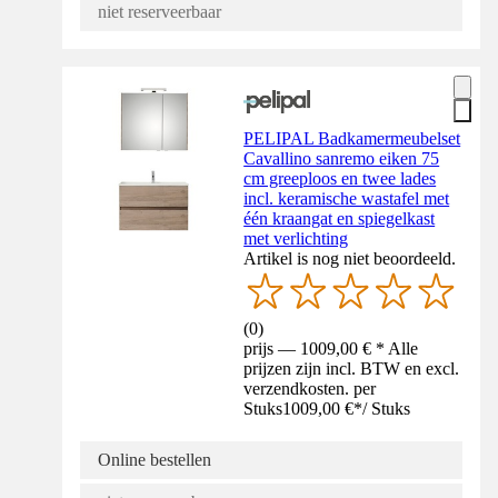
niet reserveerbaar
PELIPAL Badkamermeubelset
Cavallino sanremo eiken 75
cm greeploos en twee lades
incl. keramische wastafel met
één kraangat en spiegelkast
met verlichting
Artikel is nog niet beoordeeld.
(
0
)
prijs — 1009,00 € * Alle
prijzen zijn incl. BTW en excl.
verzendkosten. per
Stuks
1009,00 €
*
/
Stuks
Online bestellen