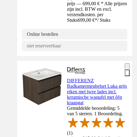
prijs — 699,00 € * Alle prijzen
zijn incl. BTW en excl.
verzendkosten. per
Stuks
699,00 €
*
/
Stuks
Online bestellen
niet reserveerbaar
DIFFERENZ
Badkamermeubelset Luka grijs
eiken met twee lades incl.
keramische wastafel met één
kraangat
Gemiddelde beoordeling: 5
van 5 sterren. 1 Beoordeling.
(
1
)