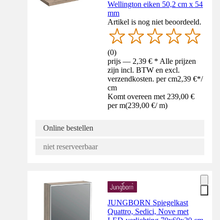
Wellington eiken 50,2 cm x 54
mm
Artikel is nog niet beoordeeld.
(
0
)
prijs — 2,39 € * Alle prijzen
zijn incl. BTW en excl.
verzendkosten. per cm
2,39 €
*
/
cm
Komt overeen met 239,00 €
per m
(
239,00 €
/
m
)
Online bestellen
niet reserveerbaar
JUNGBORN Spiegelkast
Quattro, Sedici, Nove met