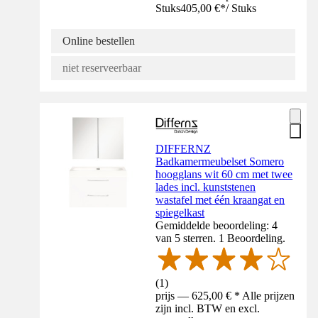
Stuks
405,00 €
*
/
Stuks
Online bestellen
niet reserveerbaar
DIFFERNZ
Badkamermeubelset Somero
hoogglans wit 60 cm met twee
lades incl. kunststenen
wastafel met één kraangat en
spiegelkast
Gemiddelde beoordeling: 4
van 5 sterren. 1 Beoordeling.
(
1
)
prijs — 625,00 € * Alle prijzen
zijn incl. BTW en excl.