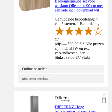
Badkamermeubelset voor
waskom Olle eiken 90 cm met
één lade incl. bovenblad wit
Gemiddelde beoordeling: 4
van 5 sterren. 1 Beoordeling.
(
1
)
prijs — 539,00 € * Alle prijzen
zijn incl. BTW en excl.
verzendkosten. per
Stuks
539,00 €
*
/
Stuks
Online bestellen
niet reserveerbaar
DIFFERNZ Hoge
badkamerkast Somero met