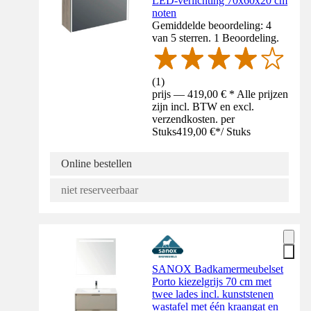
LED-verlichting 70x60x20 cm
noten
Gemiddelde beoordeling: 4
van 5 sterren. 1 Beoordeling.
(
1
)
prijs — 419,00 € * Alle prijzen
zijn incl. BTW en excl.
verzendkosten. per
Stuks
419,00 €
*
/
Stuks
Online bestellen
niet reserveerbaar
SANOX Badkamermeubelset
Porto kiezelgrijs 70 cm met
twee lades incl. kunststenen
wastafel met één kraangat en