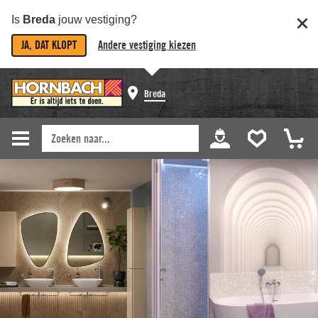
Is
Breda
jouw vestiging?
JA, DAT KLOPT
Andere vestiging kiezen
Breda