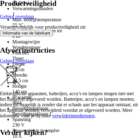
Productveiligheid
ELDO 4
Verwarmingsstanden
1
Gebied overslaan
Max. bedrijfstemperatuur
55 °C
Verantwoordelijk voor productveiligheid zie
Geschikt voor ruimten tot
.
Informatie van de fabrikant
0 m²
Montagewijze
Wandmontage
Afvoerinstructies
Functies
Timer
Gebied overslaan
Diepte
12 cm
Breedte
34,5 cm
Hoogte
140 cm
Elektronische apparaten, batterijen, accu’s en lampen mogen niet met
IP waarde
het huisafval afgevoerd worden. Batterijen, accu’s en lampen moeten,
IP44
indien dit mogelijk is zonder dat er schade aan het apparaat ontstaat, uit
Beveiligingsklasse
het apparaat worden verwijderd voordat ze afgevoerd worden. Meer
Beveiligingsklasse I
informatie vind je bij onze
verwijderingsdiensten
.
Spanning
230 V
Stroomsterkte in ampère
Verder kijken?
10 A