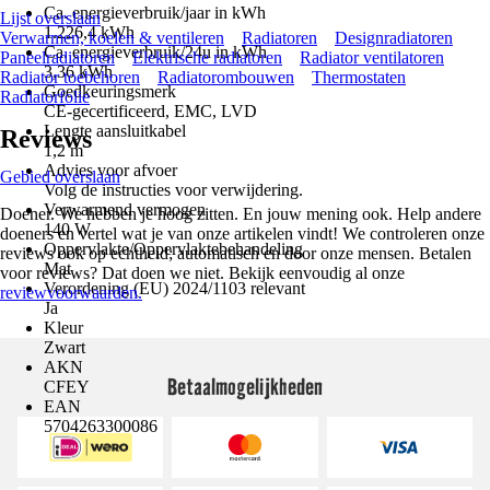
Ca. energieverbruik/jaar in kWh
Lijst overslaan
1.226,4 kWh
Verwarmen, koelen & ventileren
Radiatoren
Designradiatoren
Ca. energieverbruik/24u in kWh
Paneelradiatoren
Elektrische radiatoren
Radiator ventilatoren
3,36 kWh
Radiator toebehoren
Radiatorombouwen
Thermostaten
Goedkeuringsmerk
Radiatorfolie
CE-gecertificeerd, EMC, LVD
Lengte aansluitkabel
Reviews
1,2 m
Advies voor afvoer
Gebied overslaan
Volg de instructies voor verwijdering.
Verwarmend vermogen
Doener. We hebben je hoog zitten. En jouw mening ook. Help andere
140 W
doeners en vertel wat je van onze artikelen vindt! We controleren onze
Oppervlakte/Oppervlaktebehandeling
reviews ook op echtheid; automatisch en door onze mensen. Betalen
Mat
voor reviews? Dat doen we niet. Bekijk eenvoudig al onze
Verordening (EU) 2024/1103 relevant
reviewvoorwaarden.
Ja
Kleur
Zwart
AKN
Betaalmogelijkheden
CFEY
EAN
5704263300086