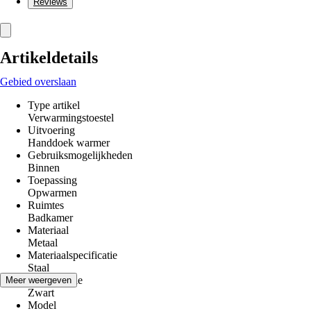
Reviews
Artikeldetails
Gebied overslaan
Type artikel
Verwarmingstoestel
Uitvoering
Handdoek warmer
Gebruiksmogelijkheden
Binnen
Toepassing
Opwarmen
Ruimtes
Badkamer
Materiaal
Metaal
Materiaalspecificatie
Staal
Kleurfamilie
Meer weergeven
Zwart
Model