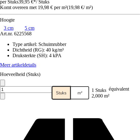
per Stuks
39,95 €
*
/
Stuks
Komt overeen met 19,98 € per m²
(
19,98 €
/
m²
)
Hoogte
3 cm
5 cm
Art.nr.
6225568
Type artikel
:
Schuimrubber
Dichtheid (RG)
:
40 kg/m³
Druksterkte (SH)
:
4 kPA
Meer artikeldetails
Hoeveelheid (Stuks)
équivalent
1 Stuks
Stuks
m²
2,000 m²