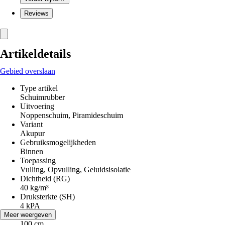
Reviews
Artikeldetails
Gebied overslaan
Type artikel
Schuimrubber
Uitvoering
Noppenschuim, Piramideschuim
Variant
Akupur
Gebruiksmogelijkheden
Binnen
Toepassing
Vulling, Opvulling, Geluidsisolatie
Dichtheid (RG)
40 kg/m³
Druksterkte (SH)
4 kPA
Breedte
Meer weergeven
100 cm