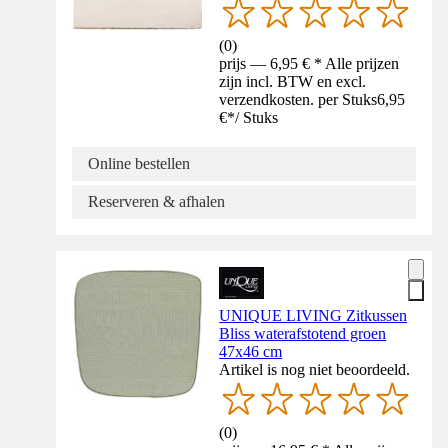
(
0
)
prijs — 6,95 € * Alle prijzen
zijn incl. BTW en excl.
verzendkosten. per Stuks
6,95
€
*
/
Stuks
Online bestellen
Reserveren & afhalen
UNIQUE LIVING Zitkussen
Bliss waterafstotend groen
47x46 cm
Artikel is nog niet beoordeeld.
(
0
)