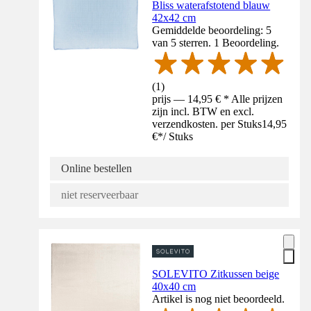
Bliss waterafstotend blauw
42x42 cm
Gemiddelde beoordeling: 5
van 5 sterren. 1 Beoordeling.
(
1
)
prijs — 14,95 € * Alle prijzen
zijn incl. BTW en excl.
verzendkosten. per Stuks
14,95
€
*
/
Stuks
Online bestellen
niet reserveerbaar
SOLEVITO Zitkussen beige
40x40 cm
Artikel is nog niet beoordeeld.