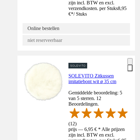
zijn incl. BTW en excl.
verzendkosten. per Stuks
8,95
€
*
/
Stuks
Online bestellen
niet reserveerbaar
SOLEVITO Zitkussen
imitatiebont wit ø 35 cm
Gemiddelde beoordeling: 5
van 5 sterren. 12
Beoordelingen.
(
12
)
prijs — 6,95 € * Alle prijzen
zijn incl. BTW en excl.