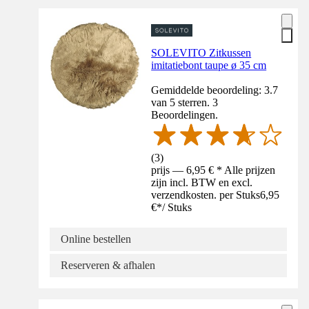
SOLEVITO Zitkussen
imitatiebont taupe ø 35 cm
Gemiddelde beoordeling: 3.7
van 5 sterren. 3
Beoordelingen.
(
3
)
prijs — 6,95 € * Alle prijzen
zijn incl. BTW en excl.
verzendkosten. per Stuks
6,95
€
*
/
Stuks
Online bestellen
Reserveren & afhalen