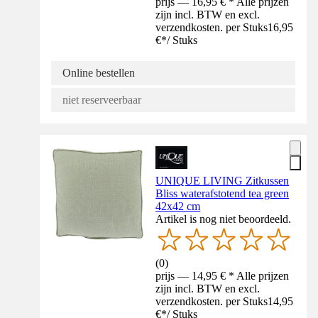
prijs — 16,95 € * Alle prijzen
zijn incl. BTW en excl.
verzendkosten. per Stuks
16,95
€
*
/
Stuks
Online bestellen
niet reserveerbaar
UNIQUE LIVING Zitkussen
Bliss waterafstotend tea green
42x42 cm
Artikel is nog niet beoordeeld.
(
0
)
prijs — 14,95 € * Alle prijzen
zijn incl. BTW en excl.
verzendkosten. per Stuks
14,95
€
*
/
Stuks