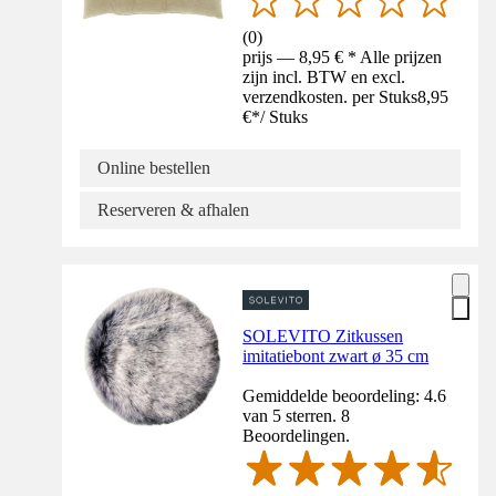
(
0
)
prijs — 8,95 € * Alle prijzen
zijn incl. BTW en excl.
verzendkosten. per Stuks
8,95
€
*
/
Stuks
Online bestellen
Reserveren & afhalen
SOLEVITO Zitkussen
imitatiebont zwart ø 35 cm
Gemiddelde beoordeling: 4.6
van 5 sterren. 8
Beoordelingen.