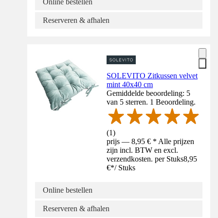
Online bestellen
Reserveren & afhalen
SOLEVITO Zitkussen velvet
mint 40x40 cm
Gemiddelde beoordeling: 5
van 5 sterren. 1 Beoordeling.
(
1
)
prijs — 8,95 € * Alle prijzen
zijn incl. BTW en excl.
verzendkosten. per Stuks
8,95
€
*
/
Stuks
Online bestellen
Reserveren & afhalen