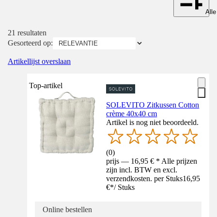
Alle
21 resultaten
Gesorteerd op:
Artikellijst overslaan
Top-artikel
SOLEVITO Zitkussen Cotton
crème 40x40 cm
Artikel is nog niet beoordeeld.
(
0
)
prijs — 16,95 € * Alle prijzen
zijn incl. BTW en excl.
verzendkosten. per Stuks
16,95
€
*
/
Stuks
Online bestellen