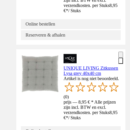
zijn incl. BTW en excl.
verzendkosten. per Stuks
8,95
€
*
/
Stuks
Online bestellen
Reserveren & afhalen
UNIQUE LIVING Zitkussen
Lysa grey 40x40 cm
Artikel is nog niet beoordeeld.
(
0
)
prijs — 8,95 € * Alle prijzen
zijn incl. BTW en excl.
verzendkosten. per Stuks
8,95
€
*
/
Stuks