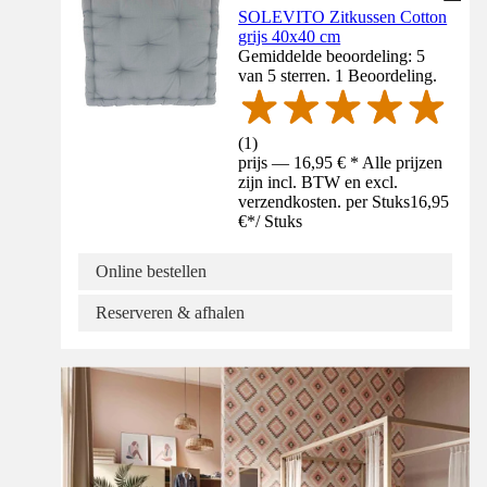
SOLEVITO Zitkussen Cotton
grijs 40x40 cm
Gemiddelde beoordeling: 5
van 5 sterren. 1 Beoordeling.
(
1
)
prijs — 16,95 € * Alle prijzen
zijn incl. BTW en excl.
verzendkosten. per Stuks
16,95
€
*
/
Stuks
Online bestellen
Reserveren & afhalen