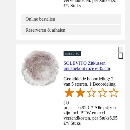
verzendkosten. per Stuks
6,95
€
*
/
Stuks
Online bestellen
Reserveren & afhalen
SOLEVITO Zitkussen
imitatiebont roze ø 35 cm
Gemiddelde beoordeling: 2
van 5 sterren. 1 Beoordeling.
(
1
)
prijs — 6,95 € * Alle prijzen
zijn incl. BTW en excl.
verzendkosten. per Stuks
6,95
€
*
/
Stuks