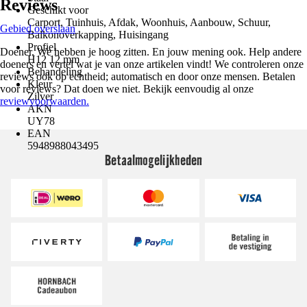
Reviews
Geschikt voor
Carport, Tuinhuis, Afdak, Woonhuis, Aanbouw, Schuur,
Gebied overslaan
Balkonoverkapping, Huisingang
Profiel
Doener. We hebben je hoog zitten. En jouw mening ook. Help andere
H12 12 mm
doeners en vertel wat je van onze artikelen vindt! We controleren onze
Behandeling
reviews ook op echtheid; automatisch en door onze mensen. Betalen
Kleur
voor reviews? Dat doen we niet. Bekijk eenvoudig al onze
Zilver
reviewvoorwaarden.
AKN
UY78
EAN
5948988043495
Betaalmogelijkheden