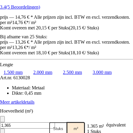
3.4
(5 Beoordelingen)
prijs — 14,76 € * Alle prijzen zijn incl. BTW en excl. verzendkosten.
per m²
14,76 €
*
/
m²
Komt overeen met 20,15 € per Stuks
(
20,15 €
/
Stuks
)
Bij afname van 25 Stuks:
prijs — 13,26 € * Alle prijzen zijn incl. BTW en excl. verzendkosten.
per m²
13,26 €
*
/
m²
Komt overeen met 18,10 € per Stuks
(
18,10 €
/
Stuks
)
Lengte
1.500 mm
2.000 mm
2.500 mm
3.000 mm
Art.nr.
6130028
Materiaal
:
Metaal
Dikte
:
0,45 mm
Meer artikeldetails
Hoeveelheid (m²)
équivalent
1.365 m²
Stuks
m²
1 Stuks