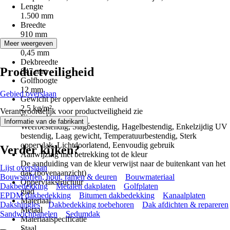
Lengte
1.500 mm
Breedte
910 mm
Dikte
Meer weergeven
0,45 mm
Dekbreedte
Productveiligheid
847 mm
Golfhoogte
12 mm
Gebied overslaan
Gewicht per oppervlakte eenheid
2,5 kg/m²
Verantwoordelijk voor productveiligheid zie
Eigenschap
.
Informatie van de fabrikant
Weerbestendig, Slagbestendig, Hagelbestendig, Enkelzijdig UV
bestendig, Laag gewicht, Temperatuurbestendig, Sterk
oppervlak, Lichtdoorlatend, Eenvoudig gebruik
Verder kijken?
Aanwijzing met betrekking tot de kleur
De aanduiding van de kleur verwijst naar de buitenkant van het
Lijst overslaan
dak (bovenaanzicht)
Bouwstoffen, hout, ramen & deuren
Bouwmateriaal
Oppervlakstructuur
Dakbedekking
Metalen dakplaten
Golfplaten
glad
EPDM dakbedekking
Bitumen dakbedekking
Kanaalplaten
Materiaal
Dakshingles
Dakbedekking toebehoren
Dak afdichten & repareren
Metaal
Sandwichpanelen
Sedumdak
Materiaalspecificatie
Staal