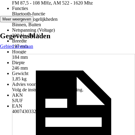
FM 87,5 - 108 MHz, AM 522 - 1620 Mhz
Functies
Bluetooth-functie
Gebruiksmogelijkheden
Meer weergeven
Binnen, Buiten
Netspanning (Voltage)
Gegevensbladen
220 V - 240 V
Breedte
Gebied overslaan
197 mm
Hoogte
184 mm
Diepte
246 mm
Gewicht
1,85 kg
Advies voor afvoer
Volg de instructies voor verwijdering.
AKN
SJUF
EAN
4007430332219