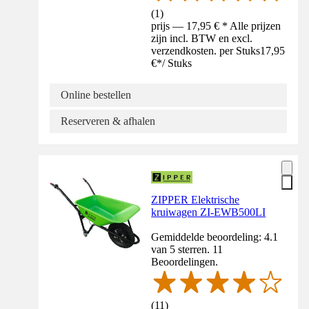
(
1
)
prijs — 17,95 € * Alle prijzen
zijn incl. BTW en excl.
verzendkosten. per Stuks
17,95
€
*
/
Stuks
Online bestellen
Reserveren & afhalen
ZIPPER Elektrische
kruiwagen ZI-EWB500LI
Gemiddelde beoordeling: 4.1
van 5 sterren. 11
Beoordelingen.
(
11
)