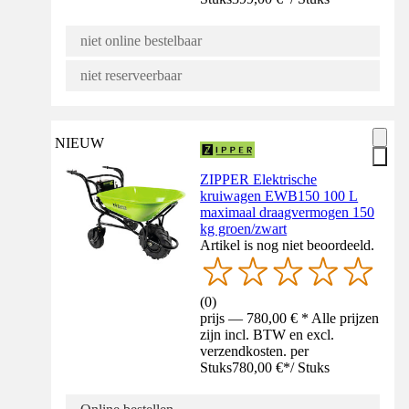
niet online bestelbaar
niet reserveerbaar
NIEUW
ZIPPER Elektrische
kruiwagen EWB150 100 L
maximaal draagvermogen 150
kg groen/zwart
Artikel is nog niet beoordeeld.
(
0
)
prijs — 780,00 € * Alle prijzen
zijn incl. BTW en excl.
verzendkosten. per
Stuks
780,00 €
*
/
Stuks