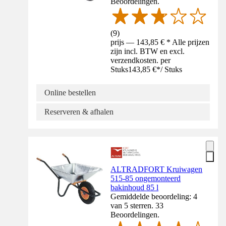
Beoordelingen.
(
9
)
prijs — 143,85 € * Alle prijzen
zijn incl. BTW en excl.
verzendkosten. per
Stuks
143,85 €
*
/
Stuks
Online bestellen
Reserveren & afhalen
ALTRADFORT Kruiwagen
515-85 ongemonteerd
bakinhoud 85 l
Gemiddelde beoordeling: 4
van 5 sterren. 33
Beoordelingen.