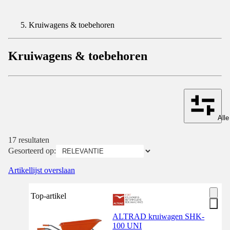
Kruiwagens & toebehoren
Kruiwagens & toebehoren
Alle
17 resultaten
Gesorteerd op:
Artikellijst overslaan
Top-artikel
ALTRAD kruiwagen SHK-
100 UNI