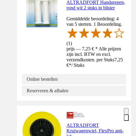
ALTRADFORT Handgrepen,
rond wit 2 stuks in blister
Gemiddelde beoordeling: 4
van 5 sterren. 1 Beoordeling.
(
1
)
prijs — 7,25 € * Alle prijzen
zijn incl. BTW en excl.
verzendkosten. per Stuks
7,25
€
*
/
Stuks
Online bestellen
Reserveren & afhalen
ALTRADFORT
Kruiwagenwiel, FlexPro anti-