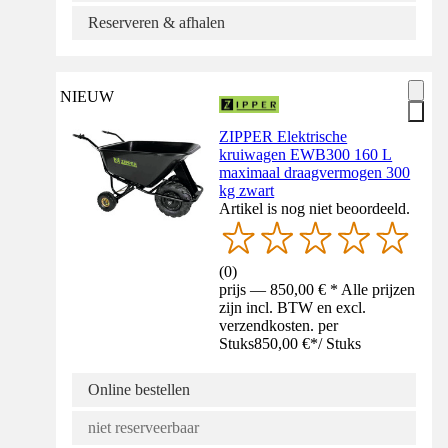
Reserveren & afhalen
NIEUW
ZIPPER Elektrische
kruiwagen EWB300 160 L
maximaal draagvermogen 300
kg zwart
Artikel is nog niet beoordeeld.
(
0
)
prijs — 850,00 € * Alle prijzen
zijn incl. BTW en excl.
verzendkosten. per
Stuks
850,00 €
*
/
Stuks
Online bestellen
niet reserveerbaar