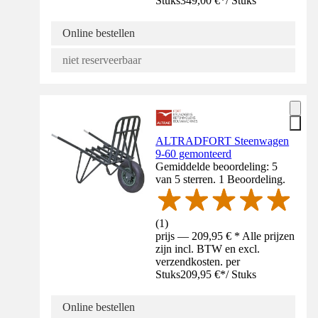
Stuks
349,00 €
*
/
Stuks
Online bestellen
niet reserveerbaar
ALTRADFORT Steenwagen
9-60 gemonteerd
Gemiddelde beoordeling: 5
van 5 sterren. 1 Beoordeling.
(
1
)
prijs — 209,95 € * Alle prijzen
zijn incl. BTW en excl.
verzendkosten. per
Stuks
209,95 €
*
/
Stuks
Online bestellen