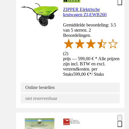
ZIPPER Elektrische
kruiwagen ZI-EWB260
Gemiddelde beoordeling: 3.5
van 5 sterren. 2
Beoordelingen.
(
2
)
prijs — 599,00 € * Alle prijzen
zijn incl. BTW en excl.
verzendkosten. per
Stuks
599,00 €
*
/
Stuks
Online bestellen
niet reserveerbaar