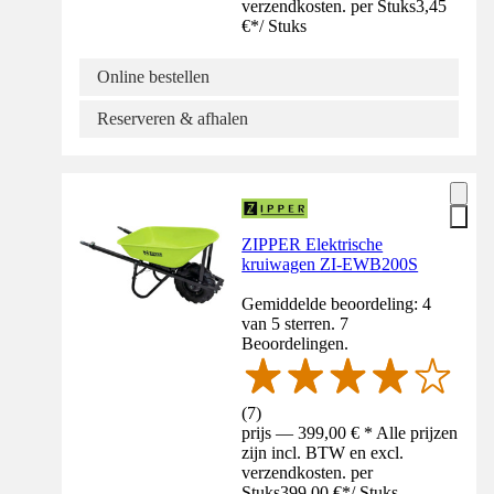
verzendkosten. per Stuks
3,45
€
*
/
Stuks
Online bestellen
Reserveren & afhalen
ZIPPER Elektrische
kruiwagen ZI-EWB200S
Gemiddelde beoordeling: 4
van 5 sterren. 7
Beoordelingen.
(
7
)
prijs — 399,00 € * Alle prijzen
zijn incl. BTW en excl.
verzendkosten. per
Stuks
399,00 €
*
/
Stuks