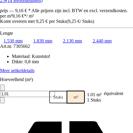
2.9
(14 Beoordelingen)
prijs — 9,16 € * Alle prijzen zijn incl. BTW en excl. verzendkosten.
per m²
9,16 €
*
/
m²
Komt overeen met 9,25 € per Stuks
(
9,25 €
/
Stuks
)
Lengte
1.530 mm
1.830 mm
2.130 mm
2.440 mm
Art.nr.
7305662
Materiaal
:
Kunststof
Dikte
:
0,8 mm
Meer artikeldetails
Hoeveelheid (m²)
équivalent
1.01 m²
Stuks
m²
1 Stuks