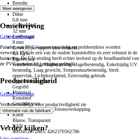
Breedte
660 mm
Meer weergeven
Dikte
0,8 mm
Omschrijving
Golfbreedte
32 mm
Gebied overslaan
Golfhoogte
8 mm
Panelen van PVC kunnen voordelig en probleemloos worden
Gewicht per oppervlakte eenheid
verwerkt. PVC is een van de oudste kunststoffen en zeer robuust in de
1,3 kg/m²
hantering. De UV-straling heeft echter invloed op de houdbaarheid van
Eigenschap
de PVC-panelen bij jarenlang gebruik.
Weerbestendig, Slagbestendig, Hagelbestendig, Enkelzijdig UV
bestendig, Laag gewicht, Temperatuurbestendig, Sterk
oppervlak, Lichtdoorlatend, Eenvoudig gebruik
Productveiligheid
Oppervlakstructuur
Gegolfd
Materiaal
Gebied overslaan
Kunststof
Geschikt voor
Verantwoordelijk voor productveiligheid zie
Balkonoverkapping, Terrasoverkapping
.
Informatie van de fabrikant
Kleur
Blauw, Transparant
EAN
Verder kijken?
4003412072883, 4262370562786
Lijst overslaan