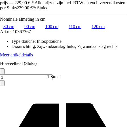
prijs — 229,00 € * Alle prijzen zijn incl. BTW en excl. verzendkosten.
per Stuks
229,00 €
*
/
Stuks
Nominale afmeting in cm
80 cm
90 cm
100 cm
110 cm
120 cm
Art.nr.
10367367
Type douche
:
Inloopdouche
Draairichting
:
Zijwandaanslag links, Zijwandaanslag rechts
Meer artikeldetails
Hoeveelheid (Stuks)
1 Stuks