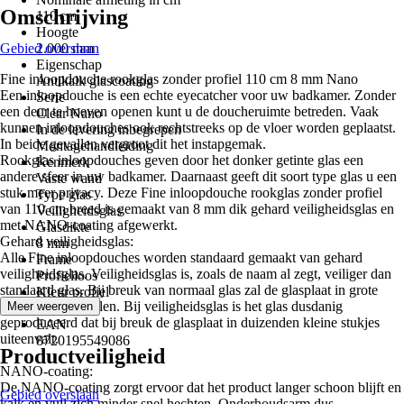
Omschrijving
110 cm
Hoogte
Gebied overslaan
2.000 mm
Eigenschap
Fine inloopdouche rookglas zonder profiel 110 cm 8 mm Nano
Antikalk glascoating
Een inloopdouche is een echte eyecatcher voor uw badkamer. Zonder
Serie
een deur te hoeven openen kunt u de doucheruimte betreden. Vaak
Clear Nano
kunnen inloopdouches ook rechtstreeks op de vloer worden geplaatst.
In de levering inbegrepen
In beide gevallen vergroot dit het instapgemak.
Montagehandleiding
Rookglas inloopdouches geven door het donker getinte glas een
Kenmerk
andere sfeer in uw badkamer. Daarnaast geeft dit soort type glas u een
Vaste wand
stuk meer privacy. Deze Fine inloopdouche rookglas zonder profiel
Type glas
van 110 cm breed is gemaakt van 8 mm dik gehard veiligheidsglas en
Veiligheidsglas
met NANO-coating afgewerkt.
Glasdikte
Gehard veiligheidsglas:
8 mm
Alle Fine inloopdouches worden standaard gemaakt van gehard
Frame
veiligheidsglas. Veiligheidsglas is, zoals de naam al zegt, veiliger dan
Profielloos
standaard glas. Bij breuk van normaal glas zal de glasplaat in grote
Kleur profiel
stukken uiteenvallen. Bij veiligheidsglas is het glas dusdanig
Meer weergeven
Geen
geproduceerd dat bij breuk de glasplaat in duizenden kleine stukjes
EAN
uiteenvalt.
8720195549086
Productveiligheid
NANO-coating:
De NANO-coating zorgt ervoor dat het product langer schoon blijft en
Gebied overslaan
kalk en vuil zich minder snel hechten. Onderhoudsarm dus.