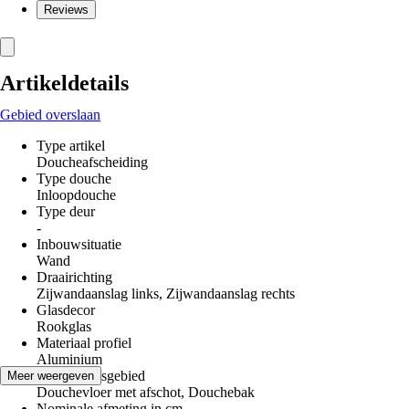
Reviews
Artikeldetails
Gebied overslaan
Type artikel
Doucheafscheiding
Type douche
Inloopdouche
Type deur
-
Inbouwsituatie
Wand
Draairichting
Zijwandaanslag links, Zijwandaanslag rechts
Glasdecor
Rookglas
Materiaal profiel
Aluminium
Toepassingsgebied
Meer weergeven
Douchevloer met afschot, Douchebak
Nominale afmeting in cm