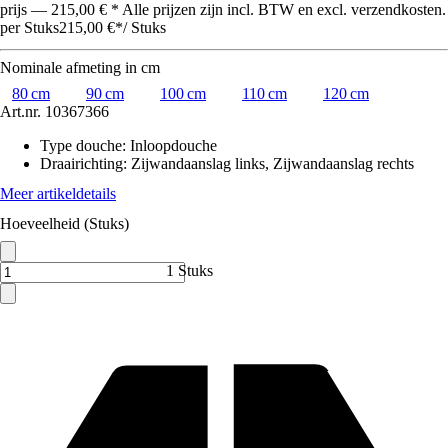
prijs — 215,00 € * Alle prijzen zijn incl. BTW en excl. verzendkosten.
per Stuks
215,00 €
*
/
Stuks
Nominale afmeting in cm
80 cm
90 cm
100 cm
110 cm
120 cm
Art.nr.
10367366
Type douche
:
Inloopdouche
Draairichting
:
Zijwandaanslag links, Zijwandaanslag rechts
Meer artikeldetails
Hoeveelheid (Stuks)
1 Stuks