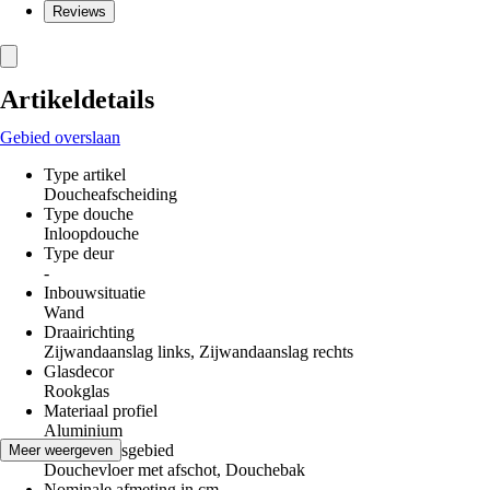
Reviews
Artikeldetails
Gebied overslaan
Type artikel
Doucheafscheiding
Type douche
Inloopdouche
Type deur
-
Inbouwsituatie
Wand
Draairichting
Zijwandaanslag links, Zijwandaanslag rechts
Glasdecor
Rookglas
Materiaal profiel
Aluminium
Toepassingsgebied
Meer weergeven
Douchevloer met afschot, Douchebak
Nominale afmeting in cm