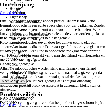
Omschrijving
100 cm
Hoogte
Gebied overslaan
2.000 mm
Eigenschap
Fine inloopdouche rookglas zonder profiel 100 cm 8 mm Nano
Antikalk glascoating
Een inloopdouche is een echte eyecatcher voor uw badkamer. Zonder
Serie
een deur te hoeven openen kunt u de doucheruimte betreden. Vaak
Clear Nano
kunnen inloopdouches ook rechtstreeks op de vloer worden geplaatst.
In de levering inbegrepen
In beide gevallen vergroot dit het instapgemak.
Montagehandleiding
Rookglas inloopdouches geven door het donker getinte glas een
Kenmerk
andere sfeer in uw badkamer. Daarnaast geeft dit soort type glas u een
Vaste wand
stuk meer privacy. Deze Fine inloopdouche rookglas zonder profiel
Type glas
van 100 cm breed is gemaakt van 8 mm dik gehard veiligheidsglas en
Veiligheidsglas
met NANO-coating afgewerkt.
Glasdikte
Gehard veiligheidsglas:
8 mm
Alle Fine inloopdouches worden standaard gemaakt van gehard
Frame
veiligheidsglas. Veiligheidsglas is, zoals de naam al zegt, veiliger dan
Profielloos
standaard glas. Bij breuk van normaal glas zal de glasplaat in grote
Type greep
stukken uiteenvallen. Bij veiligheidsglas is het glas dusdanig
Meer weergeven
Greeplijst
geproduceerd dat bij breuk de glasplaat in duizenden kleine stukjes
Kleur profiel
uiteenvalt.
Geen
Productveiligheid
EAN
NANO-coating:
8720195549079
De NANO-coating zorgt ervoor dat het product langer schoon blijft en
Gebied overslaan
kalk en vuil zich minder snel hechten. Onderhoudsarm dus.