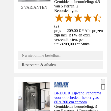
Gemiddelde beoordeling: 4.5
van 5 sterren. 2
5 VARIANTEN
Beoordelingen.
(
2
)
prijs — 209,00 € * Alle prijzen
zijn incl. BTW en excl.
verzendkosten. per
Stuks
209,00 €
*
/
Stuks
Nu niet online bestelbaar
Reserveren & afhalen
BREUER Zijwand Panorama
voor douchedeur helder glas
80 x 200 cm chroom
Gemiddelde beoordeling: 3
van 5 sterren. 1 Beoordeling.