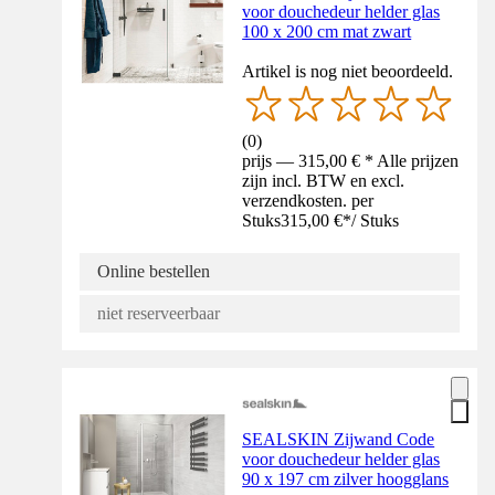
voor douchedeur helder glas
100 x 200 cm mat zwart
Artikel is nog niet beoordeeld.
(
0
)
prijs — 315,00 € * Alle prijzen
zijn incl. BTW en excl.
verzendkosten. per
Stuks
315,00 €
*
/
Stuks
Online bestellen
niet reserveerbaar
SEALSKIN Zijwand Code
voor douchedeur helder glas
90 x 197 cm zilver hoogglans