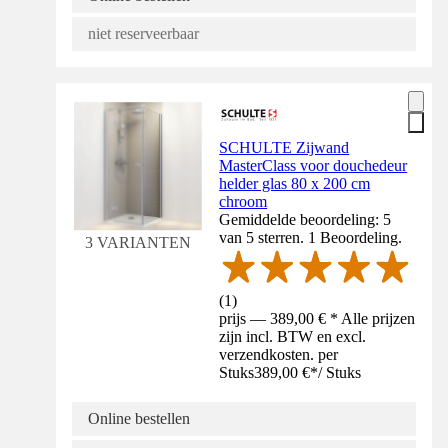
niet reserveerbaar
SCHULTE Zijwand
MasterClass voor douchedeur
helder glas 80 x 200 cm
chroom
Gemiddelde beoordeling: 5
van 5 sterren. 1 Beoordeling.
3 VARIANTEN
(
1
)
prijs — 389,00 € * Alle prijzen
zijn incl. BTW en excl.
verzendkosten. per
Stuks
389,00 €
*
/
Stuks
Online bestellen