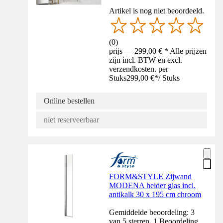
Artikel is nog niet beoordeeld.
(
0
)
prijs — 299,00 € * Alle prijzen
zijn incl. BTW en excl.
verzendkosten. per
Stuks
299,00 €
*
/
Stuks
Online bestellen
niet reserveerbaar
FORM&STYLE Zijwand
MODENA helder glas incl.
antikalk 30 x 195 cm chroom
Gemiddelde beoordeling: 3
van 5 sterren. 1 Beoordeling.