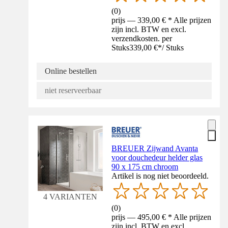
(
0
)
prijs — 339,00 € * Alle prijzen
zijn incl. BTW en excl.
verzendkosten. per
Stuks
339,00 €
*
/
Stuks
Online bestellen
niet reserveerbaar
BREUER Zijwand Avanta
voor douchedeur helder glas
90 x 175 cm chroom
Artikel is nog niet beoordeeld.
4 VARIANTEN
(
0
)
prijs — 495,00 € * Alle prijzen
zijn incl. BTW en excl.