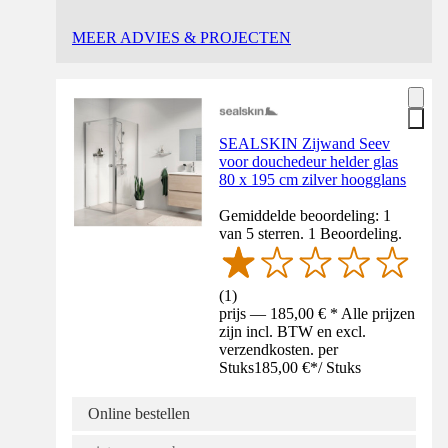
MEER ADVIES & PROJECTEN
SEALSKIN Zijwand Seev
voor douchedeur helder glas
80 x 195 cm zilver hoogglans
Gemiddelde beoordeling: 1
van 5 sterren. 1 Beoordeling.
(
1
)
prijs — 185,00 € * Alle prijzen
zijn incl. BTW en excl.
verzendkosten. per
Stuks
185,00 €
*
/
Stuks
Online bestellen