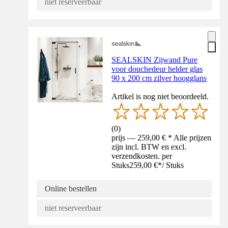
niet reserveerbaar
SEALSKIN Zijwand Pure
voor douchedeur helder glas
90 x 200 cm zilver hoogglans
Artikel is nog niet beoordeeld.
(
0
)
prijs — 259,00 € * Alle prijzen
zijn incl. BTW en excl.
verzendkosten. per
Stuks
259,00 €
*
/
Stuks
Online bestellen
niet reserveerbaar