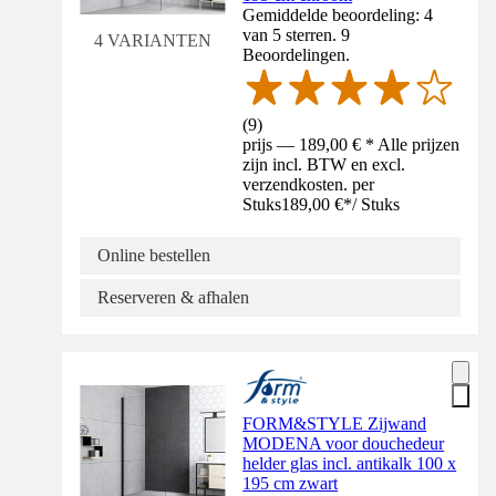
Gemiddelde beoordeling: 4
van 5 sterren. 9
4 VARIANTEN
Beoordelingen.
(
9
)
prijs — 189,00 € * Alle prijzen
zijn incl. BTW en excl.
verzendkosten. per
Stuks
189,00 €
*
/
Stuks
Online bestellen
Reserveren & afhalen
FORM&STYLE Zijwand
MODENA voor douchedeur
helder glas incl. antikalk 100 x
195 cm zwart