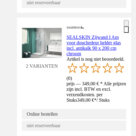
niet reserveerbaar
SEALSKIN Zijwand I Am
voor douchedeur helder glas
incl. antikalk 90 x 200 cm
chroom
Artikel is nog niet beoordeeld.
2 VARIANTEN
(
0
)
prijs — 349,00 € * Alle prijzen
zijn incl. BTW en excl.
verzendkosten. per
Stuks
349,00 €
*
/
Stuks
Online bestellen
niet reserveerbaar