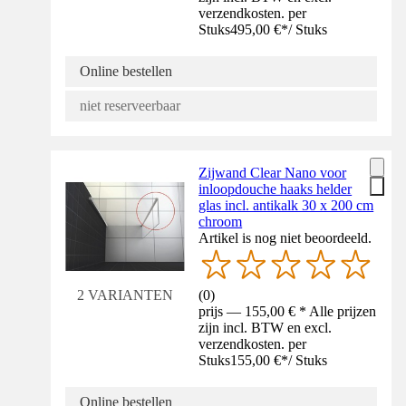
verzendkosten. per
Stuks
495,00 €
*
/
Stuks
Online bestellen
niet reserveerbaar
Zijwand Clear Nano voor
inloopdouche haaks helder
glas incl. antikalk 30 x 200 cm
chroom
Artikel is nog niet beoordeeld.
(
0
)
2 VARIANTEN
prijs — 155,00 € * Alle prijzen
zijn incl. BTW en excl.
verzendkosten. per
Stuks
155,00 €
*
/
Stuks
Online bestellen