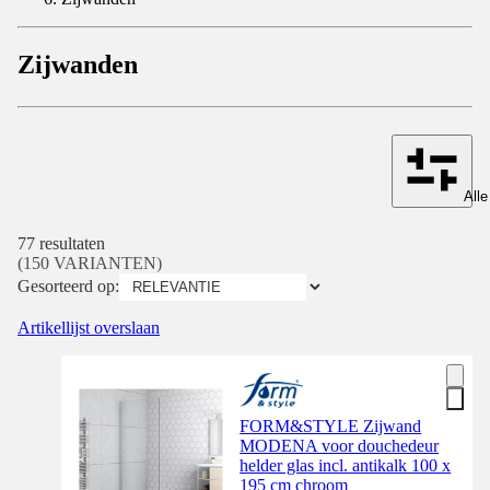
Zijwanden
Alle
77 resultaten
(150 VARIANTEN)
Gesorteerd op:
Artikellijst overslaan
FORM&STYLE Zijwand
MODENA voor douchedeur
helder glas incl. antikalk 100 x
195 cm chroom