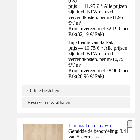
(
68
)
prijs — 11,95 € * Alle prijzen
zijn incl. BTW en excl.
verzendkosten. per m²
11,95
€
*
/
m²
Komt overeen met 32,19 € per
Pak
(
32,19 €
/
Pak
)
Bij afname van 42 Pak:
prijs — 10,75 € * Alle prijzen
zijn incl. BTW en excl.
verzendkosten. per m²
10,75
€
*
/
m²
Komt overeen met 28,96 € per
Pak
(
28,96 €
/
Pak
)
Online bestellen
Reserveren & afhalen
Laminaat eiken dawn
Gemiddelde beoordeling: 3.4
van 5 sterren. 8