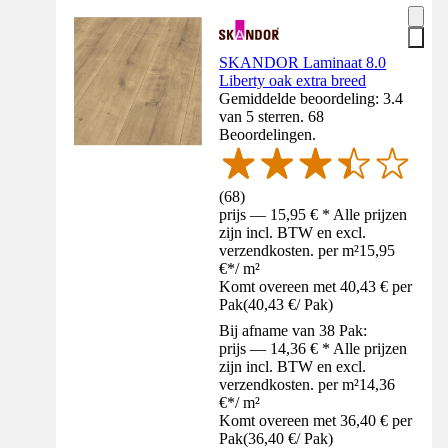
SKANDOR Laminaat 8.0
Liberty oak extra breed
Gemiddelde beoordeling: 3.4
van 5 sterren. 68
Beoordelingen.
(
68
)
prijs — 15,95 € * Alle prijzen
zijn incl. BTW en excl.
verzendkosten. per m²
15,95
€
*
/
m²
Komt overeen met 40,43 € per
Pak
(
40,43 €
/
Pak
)
Bij afname van 38 Pak:
prijs — 14,36 € * Alle prijzen
zijn incl. BTW en excl.
verzendkosten. per m²
14,36
€
*
/
m²
Komt overeen met 36,40 € per
Pak
(
36,40 €
/
Pak
)