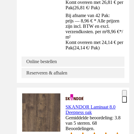
Komt overeen met 26,81 € per
Pak
(
26,81 €
/
Pak
)
Bij afname van 42 Pak:
prijs — 8,96 € * Alle prijzen
zijn incl. BTW en excl.
verzendkosten. per m²
8,96 €
*
/
m²
Komt overeen met 24,14 € per
Pak
(
24,14 €
/
Pak
)
Online bestellen
Reserveren & afhalen
SKANDOR Laminaat 8.0
Deepness oak
Gemiddelde beoordeling: 3.8
van 5 sterren. 68
Beoordelingen.