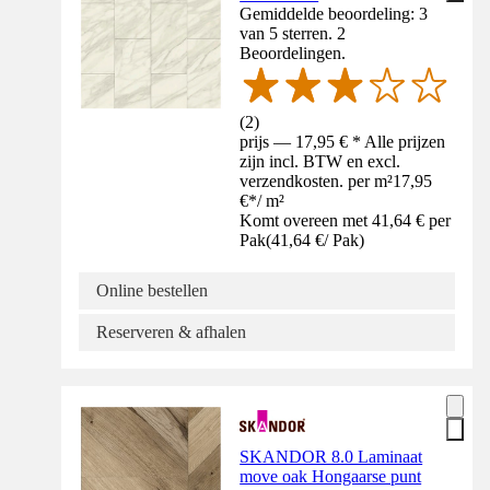
Gemiddelde beoordeling: 3
van 5 sterren. 2
Beoordelingen.
(
2
)
prijs — 17,95 € * Alle prijzen
zijn incl. BTW en excl.
verzendkosten. per m²
17,95
€
*
/
m²
Komt overeen met 41,64 € per
Pak
(
41,64 €
/
Pak
)
Online bestellen
Reserveren & afhalen
SKANDOR 8.0 Laminaat
move oak Hongaarse punt