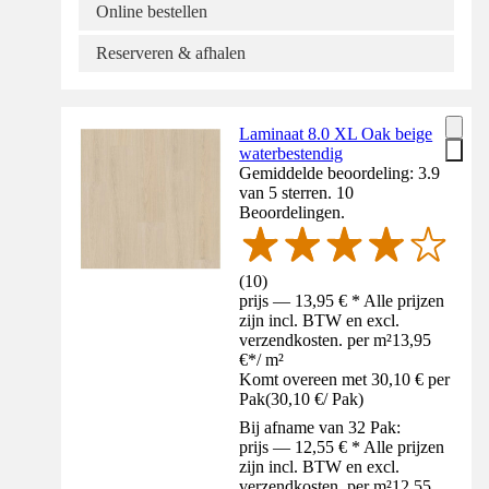
Online bestellen
Reserveren & afhalen
Laminaat 8.0 XL Oak beige
waterbestendig
Gemiddelde beoordeling: 3.9
van 5 sterren. 10
Beoordelingen.
(
10
)
prijs — 13,95 € * Alle prijzen
zijn incl. BTW en excl.
verzendkosten. per m²
13,95
€
*
/
m²
Komt overeen met 30,10 € per
Pak
(
30,10 €
/
Pak
)
Bij afname van 32 Pak:
prijs — 12,55 € * Alle prijzen
zijn incl. BTW en excl.
verzendkosten. per m²
12,55