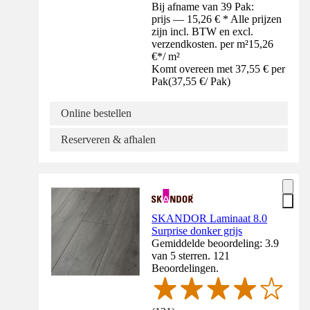
Bij afname van 39 Pak:
prijs — 15,26 € * Alle prijzen
zijn incl. BTW en excl.
verzendkosten. per m²
15,26
€
*
/
m²
Komt overeen met 37,55 € per
Pak
(
37,55 €
/
Pak
)
Online bestellen
Reserveren & afhalen
SKANDOR Laminaat 8.0
Surprise donker grijs
Gemiddelde beoordeling: 3.9
van 5 sterren. 121
Beoordelingen.