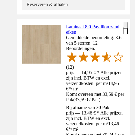
Reserveren & afhalen
Laminaat 8.0 Pavillion zand
eiken
Gemiddelde beoordeling: 3.6
van 5 sterren. 12
Beoordelingen.
(
12
)
prijs — 14,95 € * Alle prijzen
zijn incl. BTW en excl.
verzendkosten. per m²
14,95
€
*
/
m²
Komt overeen met 33,59 € per
Pak
(
33,59 €
/
Pak
)
Bij afname van 30 Pak:
prijs — 13,46 € * Alle prijzen
zijn incl. BTW en excl.
verzendkosten. per m²
13,46
€
*
/
m²
Komt overeen met 30,24 € per