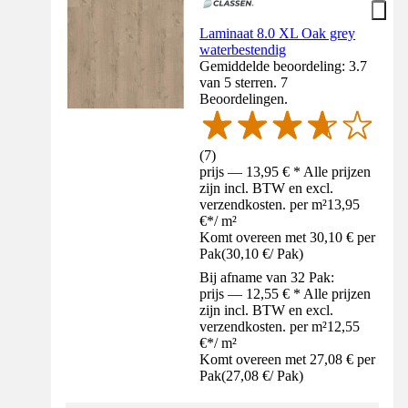
Laminaat 8.0 XL Oak grey
waterbestendig
Gemiddelde beoordeling: 3.7
van 5 sterren. 7
Beoordelingen.
(
7
)
prijs — 13,95 € * Alle prijzen
zijn incl. BTW en excl.
verzendkosten. per m²
13,95
€
*
/
m²
Komt overeen met 30,10 € per
Pak
(
30,10 €
/
Pak
)
Bij afname van 32 Pak:
prijs — 12,55 € * Alle prijzen
zijn incl. BTW en excl.
verzendkosten. per m²
12,55
€
*
/
m²
Komt overeen met 27,08 € per
Pak
(
27,08 €
/
Pak
)