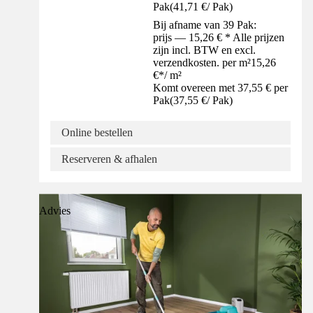
Pak
(
41,71 €
/
Pak
)
Bij afname van 39 Pak:
prijs — 15,26 € * Alle prijzen
zijn incl. BTW en excl.
verzendkosten. per m²
15,26
€
*
/
m²
Komt overeen met 37,55 € per
Pak
(
37,55 €
/
Pak
)
Online bestellen
Reserveren & afhalen
Advies