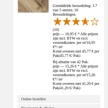
Gemiddelde beoordeling: 3.7
van 5 sterren. 10
Beoordelingen.
(
10
)
prijs — 16,95 € * Alle prijzen
zijn incl. BTW en excl.
verzendkosten. per m²
16,95
€
*
/
m²
Komt overeen met 45,77 € per
Pak
(
45,77 €
/
Pak
)
Bij afname van 42 Pak:
prijs — 15,26 € * Alle prijzen
zijn incl. BTW en excl.
verzendkosten. per m²
15,26
€
*
/
m²
Komt overeen met 41,20 € per
Pak
(
41,20 €
/
Pak
)
Online bestellen