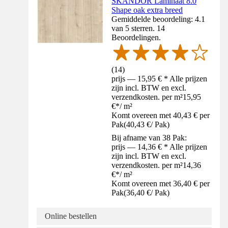
SKANDOR Laminaat 8.0
Shape oak extra breed
Gemiddelde beoordeling: 4.1
van 5 sterren. 14
Beoordelingen.
(
14
)
prijs — 15,95 € * Alle prijzen
zijn incl. BTW en excl.
verzendkosten. per m²
15,95
€
*
/
m²
Komt overeen met 40,43 € per
Pak
(
40,43 €
/
Pak
)
Bij afname van 38 Pak:
prijs — 14,36 € * Alle prijzen
zijn incl. BTW en excl.
verzendkosten. per m²
14,36
€
*
/
m²
Komt overeen met 36,40 € per
Pak
(
36,40 €
/
Pak
)
Online bestellen