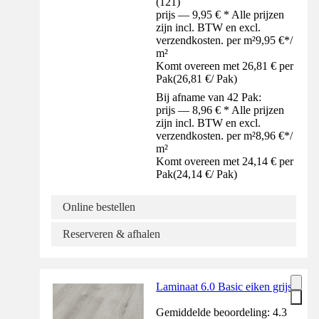
(
121
)
prijs — 9,95 € * Alle prijzen
zijn incl. BTW en excl.
verzendkosten. per m²
9,95 €
*
/
m²
Komt overeen met 26,81 € per
Pak
(
26,81 €
/
Pak
)
Bij afname van 42 Pak:
prijs — 8,96 € * Alle prijzen
zijn incl. BTW en excl.
verzendkosten. per m²
8,96 €
*
/
m²
Komt overeen met 24,14 € per
Pak
(
24,14 €
/
Pak
)
Online bestellen
Reserveren & afhalen
Laminaat 6.0 Basic eiken grijs
Gemiddelde beoordeling: 4.3