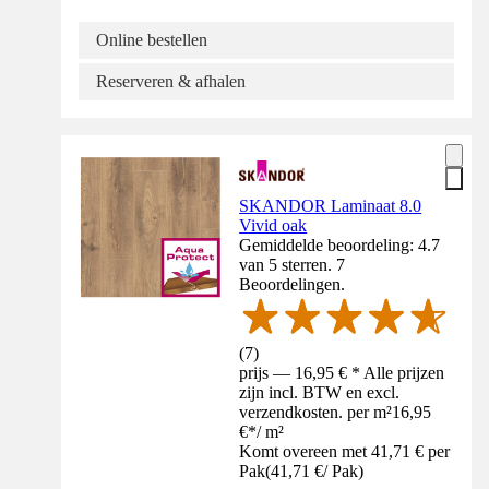
Online bestellen
Reserveren & afhalen
SKANDOR Laminaat 8.0
Vivid oak
Gemiddelde beoordeling: 4.7
van 5 sterren. 7
Beoordelingen.
(
7
)
prijs — 16,95 € * Alle prijzen
zijn incl. BTW en excl.
verzendkosten. per m²
16,95
€
*
/
m²
Komt overeen met 41,71 € per
Pak
(
41,71 €
/
Pak
)