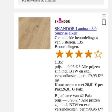
Reserveren & afhalen
SKANDOR Laminaat 8.0
Surprise eiken
Gemiddelde beoordeling: 4
van 5 sterren. 135
Beoordelingen.
(
135
)
prijs — 9,95 € * Alle prijzen
zijn incl. BTW en excl.
verzendkosten. per m²
9,95 €
*
/
m²
Komt overeen met 26,81 € per
Pak
(
26,81 €
/
Pak
)
Bij afname van 42 Pak:
prijs — 8,96 € * Alle prijzen
zijn incl. BTW en excl.
verzendkosten. per m²
8,96 €
*
/