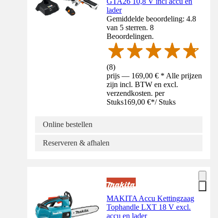
GTA26 10,8 V incl accu en
lader
Gemiddelde beoordeling: 4.8
van 5 sterren. 8
Beoordelingen.
(
8
)
prijs — 169,00 € * Alle prijzen
zijn incl. BTW en excl.
verzendkosten. per
Stuks
169,00 €
*
/
Stuks
Online bestellen
Reserveren & afhalen
MAKITA Accu Kettingzaag
Tophandle LXT 18 V excl.
accu en lader