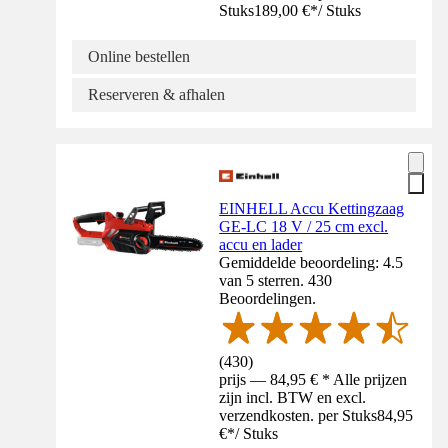
Stuks
189,00 €
*
/
Stuks
Online bestellen
Reserveren & afhalen
EINHELL Accu Kettingzaag
GE-LC 18 V / 25 cm excl.
accu en lader
Gemiddelde beoordeling: 4.5
van 5 sterren. 430
Beoordelingen.
(
430
)
prijs — 84,95 € * Alle prijzen
zijn incl. BTW en excl.
verzendkosten. per Stuks
84,95
€
*
/
Stuks