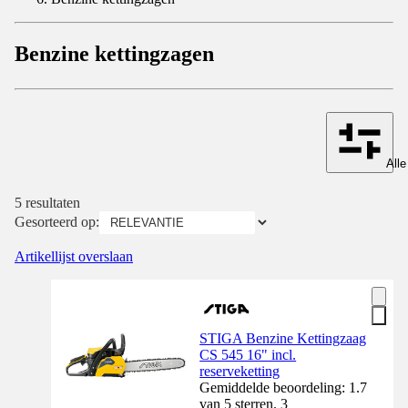
Benzine kettingzagen
Alle
5 resultaten
Gesorteerd op:
Artikellijst overslaan
STIGA Benzine Kettingzaag
CS 545 16" incl.
reserveketting
Gemiddelde beoordeling: 1.7
van 5 sterren. 3