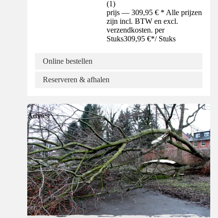
(
1
)
prijs — 309,95 € * Alle prijzen
zijn incl. BTW en excl.
verzendkosten. per
Stuks
309,95 €
*
/
Stuks
Online bestellen
Reserveren & afhalen
Advies