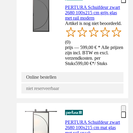
PERTURA Schuifdeur zwart
2680 100x215 cm grijs glas
met rail modern
Artikel is nog niet beoordeeld.
(
0
)
prijs — 599,00 € * Alle prijzen
zijn incl. BTW en excl.
verzendkosten. per
Stuks
599,00 €
*
/
Stuks
Online bestellen
niet reserveerbaar
PERTURA Schuifdeur zwart
2680 100x215 cm mat glas
met rail spaak