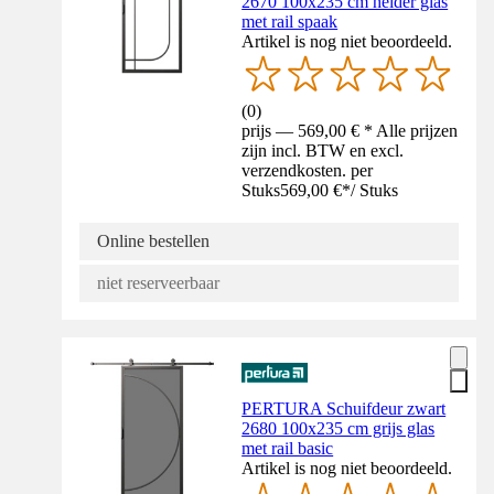
2670 100x235 cm helder glas
met rail spaak
Artikel is nog niet beoordeeld.
(
0
)
prijs — 569,00 € * Alle prijzen
zijn incl. BTW en excl.
verzendkosten. per
Stuks
569,00 €
*
/
Stuks
Online bestellen
niet reserveerbaar
PERTURA Schuifdeur zwart
2680 100x235 cm grijs glas
met rail basic
Artikel is nog niet beoordeeld.