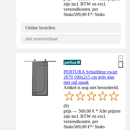
zijn incl. BTW en excl.
verzendkosten. per
Stuks
599,00 €
*
/
Stuks
Online bestellen
niet reserveerbaar
PERTURA Schuifdeur zwart
2670 100x215 cm grijs glas
met rail spaak
Artikel is nog niet beoordeeld.
(
0
)
prijs — 569,00 € * Alle prijzen
zijn incl. BTW en excl.
verzendkosten. per
Stuks
569,00 €
*
/
Stuks