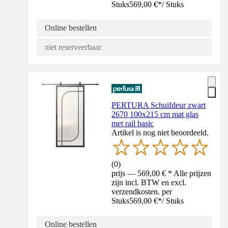
Stuks
569,00 €
*
/
Stuks
Online bestellen
niet reserveerbaar
PERTURA Schuifdeur zwart
2670 100x215 cm mat glas
met rail basic
Artikel is nog niet beoordeeld.
(
0
)
prijs — 569,00 € * Alle prijzen
zijn incl. BTW en excl.
verzendkosten. per
Stuks
569,00 €
*
/
Stuks
Online bestellen