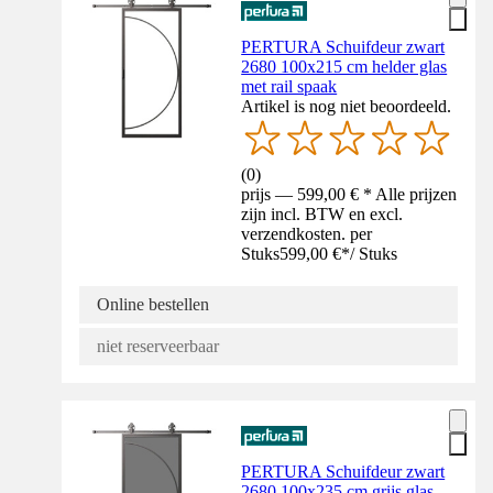
PERTURA Schuifdeur zwart
2680 100x215 cm helder glas
met rail spaak
Artikel is nog niet beoordeeld.
(
0
)
prijs — 599,00 € * Alle prijzen
zijn incl. BTW en excl.
verzendkosten. per
Stuks
599,00 €
*
/
Stuks
Online bestellen
niet reserveerbaar
PERTURA Schuifdeur zwart
2680 100x235 cm grijs glas