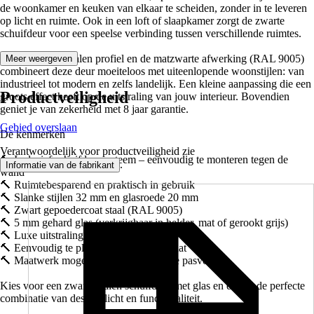
de woonkamer en keuken van elkaar te scheiden, zonder in te leveren
op licht en ruimte. Ook in een loft of slaapkamer zorgt de zwarte
schuifdeur voor een speelse verbinding tussen verschillende ruimtes.
Met het slanke stalen profiel en de matzwarte afwerking (RAL 9005)
Meer weergeven
combineert deze deur moeiteloos met uiteenlopende woonstijlen: van
industrieel tot modern en zelfs landelijk. Een kleine aanpassing die een
Productveiligheid
groots effect heeft op de uitstraling van jouw interieur. Bovendien
geniet je van zekerheid met 8 jaar garantie.
Gebied overslaan
De kenmerken
Verantwoordelijk voor productveiligheid zie
🔨 Inclusief schuifdeursysteem – eenvoudig te monteren tegen de
.
Informatie van de fabrikant
wand
🔨 Ruimtebesparend en praktisch in gebruik
🔨 Slanke stijlen 32 mm en glasroede 20 mm
🔨 Zwart gepoedercoat staal (RAL 9005)
🔨 5 mm gehard glas (verkrijgbaar in helder, mat of gerookt grijs)
🔨 Luxe uitstraling door glas en staal
🔨 Eenvoudig te plaatsen – direct resultaat
🔨 Maatwerk mogelijk voor een perfecte pasvorm
Kies voor een zwarte stalen schuifdeur met glas en ervaar de perfecte
combinatie van design, licht en functionaliteit.