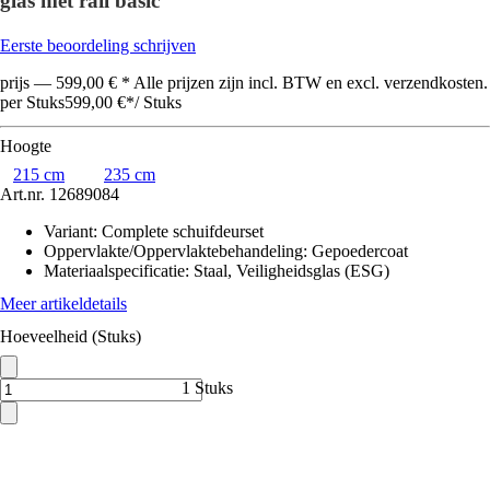
glas met rail basic
Eerste beoordeling schrijven
prijs — 599,00 € * Alle prijzen zijn incl. BTW en excl. verzendkosten.
per Stuks
599,00 €
*
/
Stuks
Hoogte
215 cm
235 cm
Art.nr.
12689084
Variant
:
Complete schuifdeurset
Oppervlakte/Oppervlaktebehandeling
:
Gepoedercoat
Materiaalspecificatie
:
Staal, Veiligheidsglas (ESG)
Meer artikeldetails
Hoeveelheid (Stuks)
1 Stuks