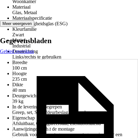
Woonkamer
Materiaal
Glas, Metaal
Materiaalspecificatie
Staal, Veiligheidsglas (ESG)
Meer weergeven
Kleurfamilie
Zwart
Gegevensbladen
Motief
Industrial
Gebied overslaan
Draairichting
Links/rechts te gebruiken
Breedte
100 cm
Hoogte
235 cm
Dikte
40 mm
Deurgewicht ca.
39 kg
In de levering inbegrepen
Greep, set, Schuifdeurbeslag, Verzonken greep, set
Eigenschap
Afsluitbaar, Configureerbaar, Lichtdoorlatend
Aanwijzingen m.b.t de montage
Gebruik voor de montage onze montageservice door een