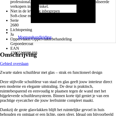
professional. Informeer vrijblijvend bij onze gespecialiseerde
verkopers in de winkel.
Niet in de levering inbegrepen
Soft-close mechanisme (SoftClose/SoftOpen)
Serie
2680
Lichtopening
Ja
Montagehandleiding
Oppervlakte/Oppervlaktebehandeling
Gepoedercoat
EAN
4306516988488
Omschrijving
Gebied overslaan
Zwarte stalen schuifdeur met glas – strak en functioneel design
Deze stijlvolle schuifdeur van staal en glas geeft jouw interieur direct
een moderne en elegante uitstraling. De deur is praktisch,
ruimtebesparend en eenvoudig te plaatsen tegen de wand met het
bijgeleverde schuifdeursysteem. Binnen korte tijd geniet je van een
prachtige eyecatcher die jouw leefruimte compleet maakt.
Dankzij de grote glasvlakken blijft het ruimtelijke gevoel in huis
behouden en ontstaat er een lichte, open sfeer. Ideaal om bijvoorbeeld