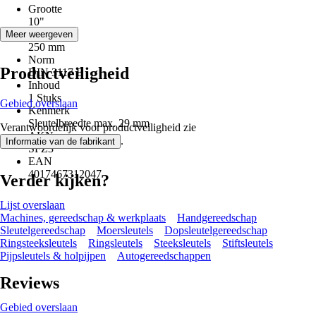
Grootte
10"
Lengte
Meer weergeven
250 mm
Norm
Productveiligheid
DIN 3117 B
Inhoud
1 Stuks
Gebied overslaan
Kenmerk
Sleutelbreedte max. 29 mm
Verantwoordelijk voor productveiligheid zie
AKN
.
Informatie van de fabrikant
SFZ3
EAN
4017467312047
Verder kijken?
Lijst overslaan
Machines, gereedschap & werkplaats
Handgereedschap
Sleutelgereedschap
Moersleutels
Dopsleutelgereedschap
Ringsteeksleutels
Ringsleutels
Steeksleutels
Stiftsleutels
Pijpsleutels & holpijpen
Autogereedschappen
Reviews
Gebied overslaan