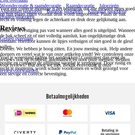
Lijst overslaan
Woondecoratie & raamdecoratie
Raamdecoratie
Jaloezieën
Voor een correcte montage is het belangrijk dat alle metalen lipjes goed
Aluminium jaloezieën
Bamboe jaloezieën
Kunststof jaloezieën
op hun plaats zitten voordat druk wordt uitgeoefend. Plaats de bak
Houten jaloezieën
recht en volledig tegen de achterkant en druk deze gelijkmatig aan.
Reviews
Druk de bevestiging pas vast wanneer alles goed is uitgelijnd. Wanneer
de bak scheef zit of niet volledig aansluit, kan ongelijkmatige druk
Gebied overslaan
ontstaan. Hierdoor kunnen de lipjes verbuigen of niet goed in de gleuf
vallen.
Doener. We hebben je hoog zitten. En jouw mening ook. Help andere
doeners en vertel wat je van onze artikelen vindt! We controleren onze
Voel je weerstand tijdens het aandrukken? Controleer dan eerst de
reviews ook op echtheid; automatisch en door onze mensen. Betalen
positie en corrigeer de uitlijning voordat je verdergaat. Door rustig en
voor reviews? Dat doen we niet. Bekijk eenvoudig al onze
recht te monteren, wordt schade voorkomen en wordt gezorgd voor
reviewvoorwaarden.
een stevige en correcte bevestiging.
Betaalmogelijkheden