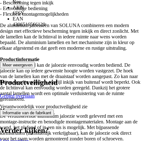
Nee
- Bescherming tegen inkijk
AKN
- Eenvoudige bediening
1F6Y
- Flexibele montagemogelijkheden
EAN
4306516566129
De aluminium jaloezieën van SOLUNA combineren een modern
design met effectieve bescherming tegen inkijk en direct zonlicht. Met
de lamellen kan de lichtinval in iedere ruimte naar wens worden
bepaald. De aluminium lamellen en het mechanisme zijn in kleur op
elkaar afgestemd en dat geeft een moderne en rustige uitstraling.
Productinformatie
Met het trekkoord kan de jaloezie eenvoudig worden bediend. De
Meer weergeven
jaloezie kan op iedere gewenste hoogte worden vastgezet. De hoek
van de lamellen kan met de draaistaaf worden aangepast. Zo kan naar
Productveiligheid
buiten worden gekeken, terwijl inkijk van buitenaf wordt beperkt. Ook
de lichtinval kan eenvoudig worden geregeld. Dankzij het grotere
aantal lamellen wordt een optimale verduistering van de ruimte
Gebied overslaan
gerealiseerd.
Verantwoordelijk voor productveiligheid zie
Montage
.
Informatie van de fabrikant
De verduisterende aluminium jaloezie wordt geleverd met een
montage-instructie en benodigde montagematerialen. Montage aan de
wand, het plafond of in een nis is mogelijk. Met bijpassende
Verder kijken?
klemsteunen (afzonderlijk verkrijgbaar), kan de jaloezie ook direct
voor het raam worden gemonteerd zonder boren of schroeven.