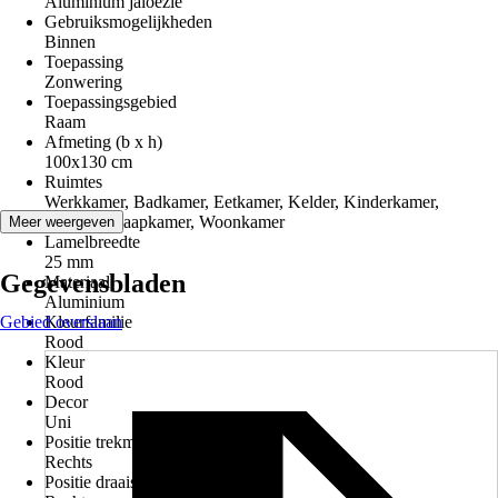
Aluminium jaloezie
Gebruiksmogelijkheden
Binnen
Toepassing
Zonwering
Toepassingsgebied
Raam
Afmeting (b x h)
100x130 cm
Ruimtes
Werkkamer, Badkamer, Eetkamer, Kelder, Kinderkamer,
Keuken, Slaapkamer, Woonkamer
Meer weergeven
Lamelbreedte
25 mm
Gegevensbladen
Materiaal
Aluminium
Gebied overslaan
Kleurfamilie
Rood
Kleur
Rood
Decor
Uni
Positie trekmechanisme
Rechts
Positie draaistaaf