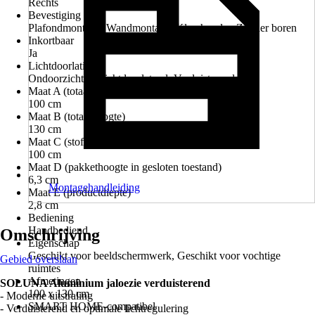
Rechts
Bevestiging
Plafondmontage, Wandmontage, Klemhouder, Zonder boren
Inkortbaar
Ja
Lichtdoorlating
Ondoorzichtig, Lichtdoorlatend, Verduisterend
Maat A (totaalbreedte)
100 cm
Maat B (totaalhoogte)
130 cm
Maat C (stofbreedte)
100 cm
Maat D (pakkethoogte in gesloten toestand)
6,3 cm
Montagehandleiding
Maat E (productdiepte)
2,8 cm
Bediening
Handbediend
Omschrijving
Eigenschap
Geschikt voor beeldschermwerk, Geschikt voor vochtige
Gebied overslaan
ruimtes
Afmetingen
SOLUNA Aluminium jaloezie verduisterend
100 x 130 cm
- Moderne uitstraling
SMART HOME-compatibel
- Verduisterend en optimale lichtregulering