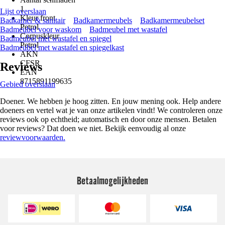
1
Lijst overslaan
Kleur front
Badkamer & sanitair
Badkamermeubels
Badkamermeubelset
Petrol
Badmeubel voor waskom
Badmeubel met wastafel
Corpuskleur
Badmeubel met wastafel en spiegel
Petrol
Badmeubel met wastafel en spiegelkast
AKN
CFSR
Reviews
EAN
8715891199635
Gebied overslaan
Doener. We hebben je hoog zitten. En jouw mening ook. Help andere
doeners en vertel wat je van onze artikelen vindt! We controleren onze
reviews ook op echtheid; automatisch en door onze mensen. Betalen
voor reviews? Dat doen we niet. Bekijk eenvoudig al onze
reviewvoorwaarden.
Betaalmogelijkheden