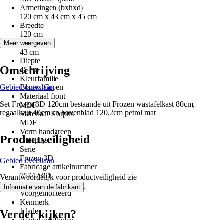
Afmetingen (bxhxd)
120 cm x 43 cm x 45 cm
Breedte
120 cm
Hoogte
Meer weergeven
43 cm
Diepte
Omschrijving
45 cm
Kleurfamilie
Gebied overslaan
Blauw, Groen
Materiaal front
Set Frozen 3D 120cm bestaande uit Frozen wastafelkast 80cm,
MDF
regaalkast 40cm en bovenblad 120,2cm petrol mat
Materiaal Korpus
MDF
Vorm handgreep
Productveiligheid
Greeplijst
Serie
Frozen 3D
Gebied overslaan
Fabricage artikelnummer
75742361
Verantwoordelijk voor productveiligheid zie
Montagewijze
.
Informatie van de fabrikant
Voorgemonteerd
Kenmerk
1 lade
Verder kijken?
Aantal schifladen