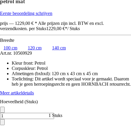
petrol mat
Eerste beoordeling schrijven
prijs — 1229,00 € * Alle prijzen zijn incl. BTW en excl.
verzendkosten. per Stuks
1229,00 €
*
/
Stuks
Breedte
100 cm
120 cm
140 cm
Art.nr.
10569929
Kleur front
:
Petrol
Corpuskleur
:
Petrol
Afmetingen (bxhxd)
:
120 cm x 43 cm x 45 cm
Toelichting: Dit artikel wordt speciaal voor je gemaakt. Daarom
heb je geen herroepingsrecht en geen HORNBACH retourrecht.
Meer artikeldetails
Hoeveelheid (Stuks)
1 Stuks