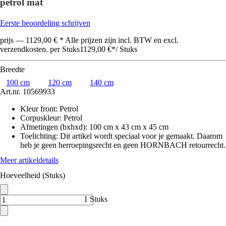
petrol mat
Eerste beoordeling schrijven
prijs — 1129,00 € * Alle prijzen zijn incl. BTW en excl.
verzendkosten. per Stuks
1129,00 €
*
/
Stuks
Breedte
100 cm
120 cm
140 cm
Art.nr.
10569933
Kleur front
:
Petrol
Corpuskleur
:
Petrol
Afmetingen (bxhxd)
:
100 cm x 43 cm x 45 cm
Toelichting: Dit artikel wordt speciaal voor je gemaakt. Daarom
heb je geen herroepingsrecht en geen HORNBACH retourrecht.
Meer artikeldetails
Hoeveelheid (Stuks)
1 Stuks