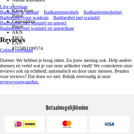
1
Lijst overslaan
Kleur front
Badkamer & sanitair
Badkamermeubels
Badkamermeubelset
Petrol
Badmeubel voor waskom
Badmeubel met wastafel
Corpuskleur
Badmeubel met wastafel en spiegel
Petrol
Badmeubel met wastafel en spiegelkast
AKN
T6C6
Reviews
EAN
8715891199574
Gebied overslaan
Doener. We hebben je hoog zitten. En jouw mening ook. Help andere
doeners en vertel wat je van onze artikelen vindt! We controleren onze
reviews ook op echtheid; automatisch en door onze mensen. Betalen
voor reviews? Dat doen we niet. Bekijk eenvoudig al onze
reviewvoorwaarden.
Betaalmogelijkheden