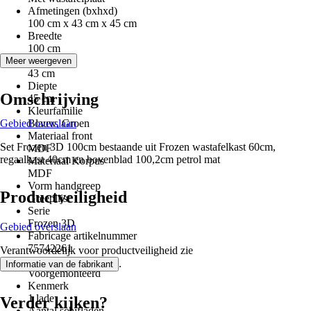
Afmetingen (bxhxd)
100 cm x 43 cm x 45 cm
Breedte
100 cm
Hoogte
Meer weergeven
43 cm
Diepte
Omschrijving
45 cm
Kleurfamilie
Gebied overslaan
Blauw, Groen
Materiaal front
Set Frozen 3D 100cm bestaande uit Frozen wastafelkast 60cm,
MDF
regaalkast 40cm en bovenblad 100,2cm petrol mat
Materiaal Korpus
MDF
Vorm handgreep
Productveiligheid
Greeplijst
Serie
Frozen 3D
Gebied overslaan
Fabricage artikelnummer
75742261
Verantwoordelijk voor productveiligheid zie
Montagewijze
.
Informatie van de fabrikant
Voorgemonteerd
Kenmerk
1 lade
Verder kijken?
Aantal schifladen