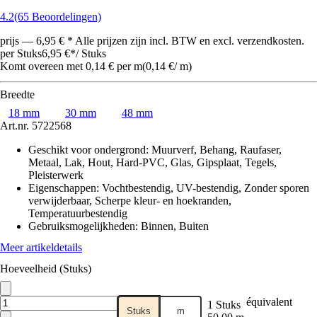
4.2
(65 Beoordelingen)
prijs — 6,95 € * Alle prijzen zijn incl. BTW en excl. verzendkosten.
per Stuks
6,95 €
*
/
Stuks
Komt overeen met 0,14 € per m
(
0,14 €
/
m
)
Breedte
18 mm
30 mm
48 mm
Art.nr.
5722568
Geschikt voor ondergrond
:
Muurverf, Behang, Raufaser,
Metaal, Lak, Hout, Hard-PVC, Glas, Gipsplaat, Tegels,
Pleisterwerk
Eigenschappen
:
Vochtbestendig, UV-bestendig, Zonder sporen
verwijderbaar, Scherpe kleur- en hoekranden,
Temperatuurbestendig
Gebruiksmogelijkheden
:
Binnen, Buiten
Meer artikeldetails
Hoeveelheid (Stuks)
équivalent
1 Stuks
Stuks
m