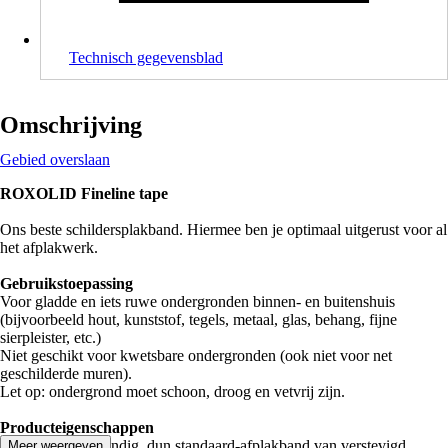
Technisch gegevensblad
Omschrijving
Gebied overslaan
ROXOLID Fineline tape
Ons beste schildersplakband. Hiermee ben je optimaal uitgerust voor al
het afplakwerk.
Gebruikstoepassing
Voor gladde en iets ruwe ondergronden binnen- en buitenshuis
(bijvoorbeeld hout, kunststof, tegels, metaal, glas, behang, fijne
sierpleister, etc.)
Niet geschikt voor kwetsbare ondergronden (ook niet voor net
geschilderde muren).
Let op: ondergrond moet schoon, droog en vetvrij zijn.
Producteigenschappen
Soepel, UV-bestendig, dun standaard-afplakband van verstevigd,
Meer weergeven