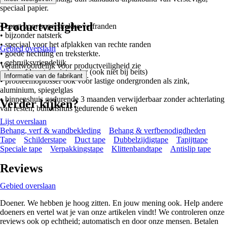
speciaal papier.
Productveiligheid
• zorgt voor superstrakke verfranden
• bijzonder natsterk
• speciaal voor het afplakken van rechte randen
Gebied overslaan
• goede hechting en treksterkte.
• gebruiksvriendelijk
Verantwoordelijk voor productveiligheid zie
• de verf loopt er niet onder (ook niet bij beits)
.
Informatie van de fabrikant
• probleemoplosser ook voor lastige ondergronden als zink,
aluminium, spiegelglas
• binnenshuis gedurende 3 maanden verwijderbaar zonder achterlating
Verder kijken?
van resten, buitenshuis gedurende 6 weken
Lijst overslaan
Behang, verf & wandbekleding
Behang & verfbenodigdheden
Tape
Schilderstape
Duct tape
Dubbelzijdigtape
Tapijttape
Speciale tape
Verpakkingstape
Klittenbandtape
Antislip tape
Reviews
Gebied overslaan
Doener. We hebben je hoog zitten. En jouw mening ook. Help andere
doeners en vertel wat je van onze artikelen vindt! We controleren onze
reviews ook op echtheid; automatisch en door onze mensen. Betalen