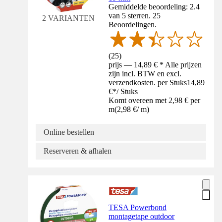
Gemiddelde beoordeling: 2.4
van 5 sterren. 25
2 VARIANTEN
Beoordelingen.
(
25
)
prijs — 14,89 € * Alle prijzen
zijn incl. BTW en excl.
verzendkosten. per Stuks
14,89
€
*
/
Stuks
Komt overeen met 2,98 € per
m
(
2,98 €
/
m
)
Online bestellen
Reserveren & afhalen
TESA Powerbond
montagetape outdoor