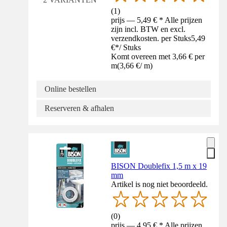
(
1
)
prijs — 5,49 € * Alle prijzen
zijn incl. BTW en excl.
verzendkosten. per Stuks
5,49
€
*
/
Stuks
Komt overeen met 3,66 € per
m
(
3,66 €
/
m
)
Online bestellen
Reserveren & afhalen
BISON Doublefix 1,5 m x 19
mm
Artikel is nog niet beoordeeld.
(
0
)
prijs — 4,95 € * Alle prijzen