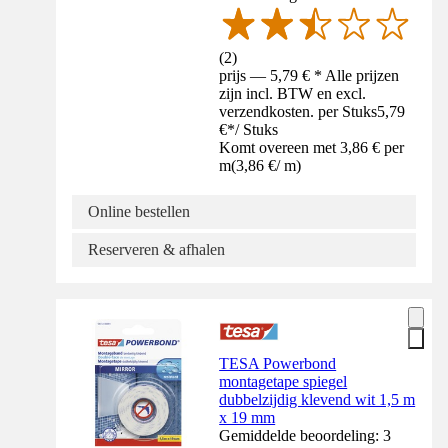
(
2
)
prijs — 5,79 € * Alle prijzen
zijn incl. BTW en excl.
verzendkosten. per Stuks
5,79
€
*
/
Stuks
Komt overeen met 3,86 € per
m
(
3,86 €
/
m
)
Online bestellen
Reserveren & afhalen
TESA Powerbond
montagetape spiegel
dubbelzijdig klevend wit 1,5 m
x 19 mm
Gemiddelde beoordeling: 3