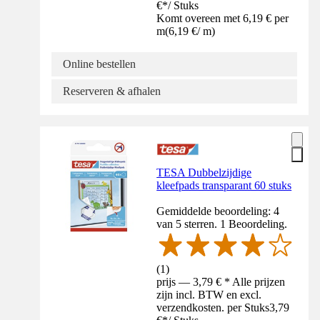
€
*
/
Stuks
Komt overeen met 6,19 € per
m
(
6,19 €
/
m
)
Online bestellen
Reserveren & afhalen
TESA Dubbelzijdige
kleefpads transparant 60 stuks
Gemiddelde beoordeling: 4
van 5 sterren. 1 Beoordeling.
(
1
)
prijs — 3,79 € * Alle prijzen
zijn incl. BTW en excl.
verzendkosten. per Stuks
3,79