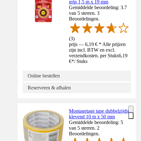
grip 1,5 m x 19 mm
Gemiddelde beoordeling: 3.7
van 5 sterren. 3
Beoordelingen.
(
3
)
prijs — 6,19 € * Alle prijzen
zijn incl. BTW en excl.
verzendkosten. per Stuks
6,19
€
*
/
Stuks
Online bestellen
Reserveren & afhalen
Montagetage tape dubbelzijdig
klevend 10 m x 50 mm
Gemiddelde beoordeling: 5
van 5 sterren. 2
Beoordelingen.