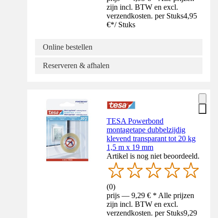
zijn incl. BTW en excl.
verzendkosten. per Stuks
4,95
€
*
/
Stuks
Online bestellen
Reserveren & afhalen
TESA Powerbond
montagetape dubbelzijdig
klevend transparant tot 20 kg
1,5 m x 19 mm
Artikel is nog niet beoordeeld.
(
0
)
prijs — 9,29 € * Alle prijzen
zijn incl. BTW en excl.
verzendkosten. per Stuks
9,29