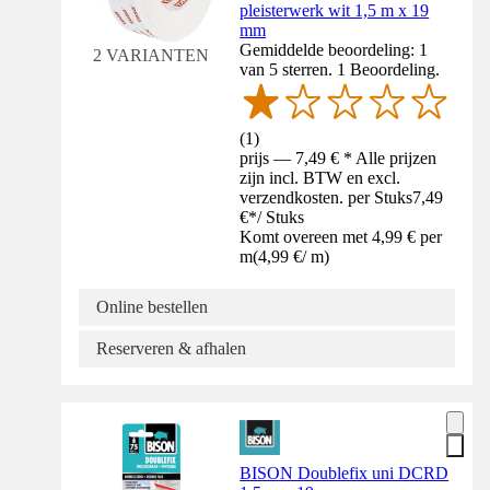
pleisterwerk wit 1,5 m x 19
mm
Gemiddelde beoordeling: 1
2 VARIANTEN
van 5 sterren. 1 Beoordeling.
(
1
)
prijs — 7,49 € * Alle prijzen
zijn incl. BTW en excl.
verzendkosten. per Stuks
7,49
€
*
/
Stuks
Komt overeen met 4,99 € per
m
(
4,99 €
/
m
)
Online bestellen
Reserveren & afhalen
BISON Doublefix uni DCRD