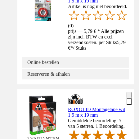
1,5 m x 19 mm
Artikel is nog niet beoordeeld.
(
0
)
prijs — 5,79 € * Alle prijzen
zijn incl. BTW en excl.
verzendkosten. per Stuks
5,79
€
*
/
Stuks
Online bestellen
Reserveren & afhalen
ROXOLID Montagetape wit
1,5 m x 19 mm
Gemiddelde beoordeling: 5
van 5 sterren. 1 Beoordeling.
2 VARIANTEN