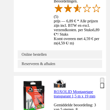
Beoordelingen.
(
5
)
prijs — 6,89 € * Alle prijzen
zijn incl. BTW en excl.
verzendkosten. per Stuks
6,89
€
*
/
Stuks
Komt overeen met 4,59 € per
m
(
4,59 €
/
m
)
Online bestellen
Reserveren & afhalen
ROXOLID Montagetape
transparant 1,5 m x 19 mm
Gemiddelde beoordeling: 3
van 5 sterren. 8