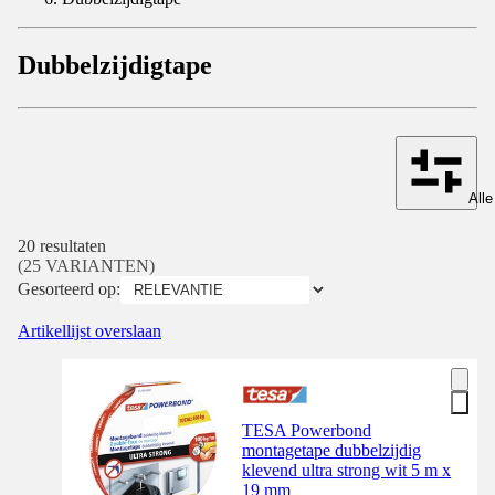
Dubbelzijdigtape
Alle
20 resultaten
(25 VARIANTEN)
Gesorteerd op:
Artikellijst overslaan
TESA Powerbond
montagetape dubbelzijdig
klevend ultra strong wit 5 m x
19 mm