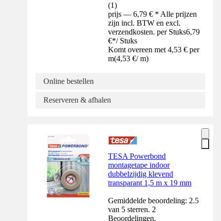
(
1
)
prijs — 6,79 € * Alle prijzen
zijn incl. BTW en excl.
verzendkosten. per Stuks
6,79
€
*
/
Stuks
Komt overeen met 4,53 € per
m
(
4,53 €
/
m
)
Online bestellen
Reserveren & afhalen
TESA Powerbond
montagetape indoor
dubbelzijdig klevend
transparant 1,5 m x 19 mm
Gemiddelde beoordeling: 2.5
van 5 sterren. 2
Beoordelingen.