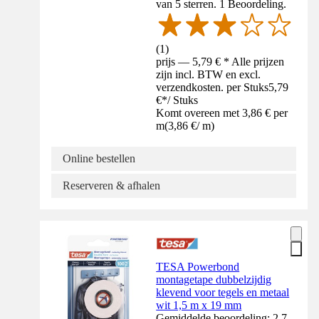
van 5 sterren. 1 Beoordeling.
(
1
)
prijs — 5,79 € * Alle prijzen
zijn incl. BTW en excl.
verzendkosten. per Stuks
5,79
€
*
/
Stuks
Komt overeen met 3,86 € per
m
(
3,86 €
/
m
)
Online bestellen
Reserveren & afhalen
TESA Powerbond
montagetape dubbelzijdig
klevend voor tegels en metaal
wit 1,5 m x 19 mm
Gemiddelde beoordeling: 2.7