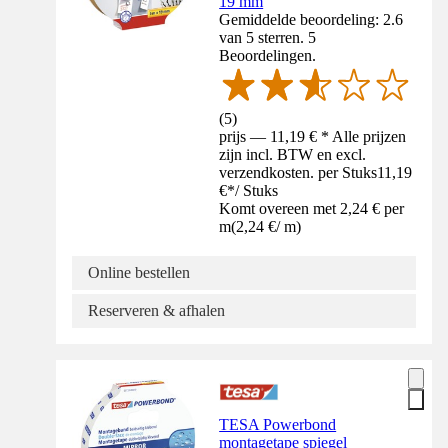
19 mm
Gemiddelde beoordeling: 2.6
van 5 sterren. 5
Beoordelingen.
(
5
)
prijs — 11,19 € * Alle prijzen
zijn incl. BTW en excl.
verzendkosten. per Stuks
11,19
€
*
/
Stuks
Komt overeen met 2,24 € per
m
(
2,24 €
/
m
)
Online bestellen
Reserveren & afhalen
TESA Powerbond
montagetape spiegel