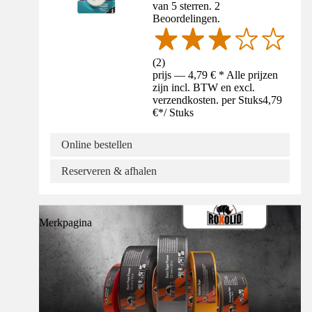
van 5 sterren. 2
Beoordelingen.
(
2
)
prijs — 4,79 € * Alle prijzen
zijn incl. BTW en excl.
verzendkosten. per Stuks
4,79
€
*
/
Stuks
Online bestellen
Reserveren & afhalen
Merkpagina