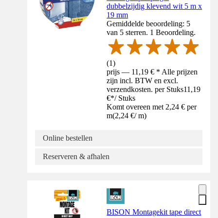
dubbelzijdig klevend wit 5 m x
19 mm
Gemiddelde beoordeling: 5
van 5 sterren. 1 Beoordeling.
(
1
)
prijs — 11,19 € * Alle prijzen
zijn incl. BTW en excl.
verzendkosten. per Stuks
11,19
€
*
/
Stuks
Komt overeen met 2,24 € per
m
(
2,24 €
/
m
)
Online bestellen
Reserveren & afhalen
BISON Montagekit tape direct