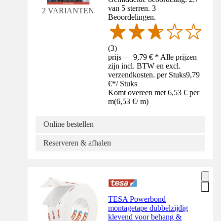
van 5 sterren. 3
2 VARIANTEN
Beoordelingen.
(
3
)
prijs — 9,79 € * Alle prijzen
zijn incl. BTW en excl.
verzendkosten. per Stuks
9,79
€
*
/
Stuks
Komt overeen met 6,53 € per
m
(
6,53 €
/
m
)
Online bestellen
Reserveren & afhalen
TESA Powerbond
montagetape dubbelzijdig
klevend voor behang &