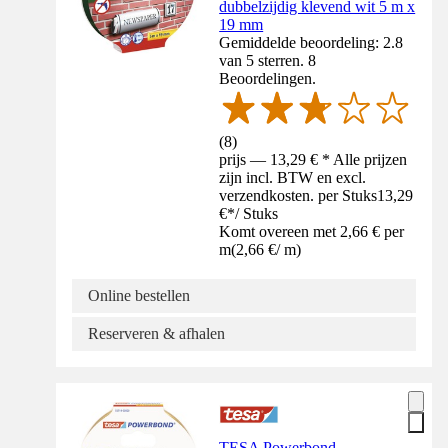
dubbelzijdig klevend wit 5 m x
19 mm
Gemiddelde beoordeling: 2.8
van 5 sterren. 8
Beoordelingen.
(
8
)
prijs — 13,29 € * Alle prijzen
zijn incl. BTW en excl.
verzendkosten. per Stuks
13,29
€
*
/
Stuks
Komt overeen met 2,66 € per
m
(
2,66 €
/
m
)
Online bestellen
Reserveren & afhalen
TESA Powerbond