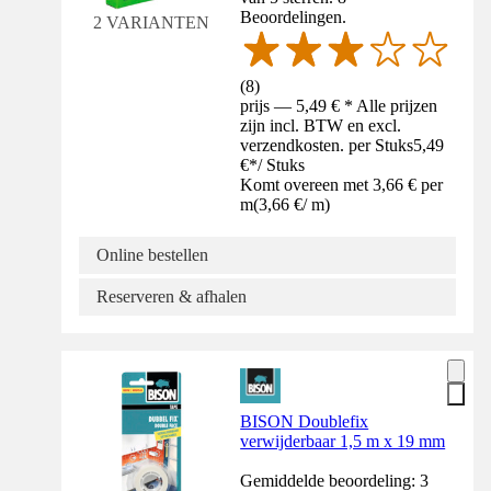
Beoordelingen.
2 VARIANTEN
(
8
)
prijs — 5,49 € * Alle prijzen
zijn incl. BTW en excl.
verzendkosten. per Stuks
5,49
€
*
/
Stuks
Komt overeen met 3,66 € per
m
(
3,66 €
/
m
)
Online bestellen
Reserveren & afhalen
BISON Doublefix
verwijderbaar 1,5 m x 19 mm
Gemiddelde beoordeling: 3