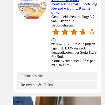
montagetape smal dubbelzijdig
klevend wit 5 m x 9 mm 2
stuks
Gemiddelde beoordeling: 3.7
van 5 sterren. 7
Beoordelingen.
(
7
)
prijs — 11,79 € * Alle prijzen
zijn incl. BTW en excl.
verzendkosten. per Stuks
11,79
€
*
/
Stuks
Komt overeen met 2,36 € per
m
(
2,36 €
/
m
)
Online bestellen
Reserveren & afhalen
Advies