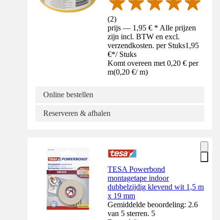
(
2
)
prijs — 1,95 € * Alle prijzen
zijn incl. BTW en excl.
verzendkosten. per Stuks
1,95
€
*
/
Stuks
Komt overeen met 0,20 € per
m
(
0,20 €
/
m
)
Online bestellen
Reserveren & afhalen
TESA Powerbond
montagetape indoor
dubbelzijdig klevend wit 1,5 m
x 19 mm
Gemiddelde beoordeling: 2.6
van 5 sterren. 5