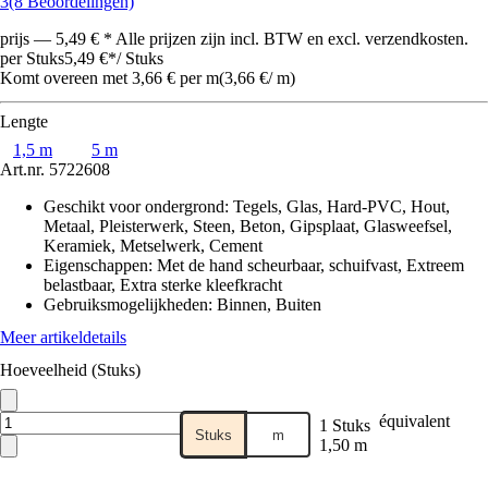
3
(8 Beoordelingen)
prijs — 5,49 € * Alle prijzen zijn incl. BTW en excl. verzendkosten.
per Stuks
5,49 €
*
/
Stuks
Komt overeen met 3,66 € per m
(
3,66 €
/
m
)
Lengte
1,5 m
5 m
Art.nr.
5722608
Geschikt voor ondergrond
:
Tegels, Glas, Hard-PVC, Hout,
Metaal, Pleisterwerk, Steen, Beton, Gipsplaat, Glasweefsel,
Keramiek, Metselwerk, Cement
Eigenschappen
:
Met de hand scheurbaar, schuifvast, Extreem
belastbaar, Extra sterke kleefkracht
Gebruiksmogelijkheden
:
Binnen, Buiten
Meer artikeldetails
Hoeveelheid (Stuks)
équivalent
1 Stuks
Stuks
m
1,50 m