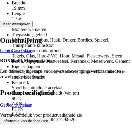
Breedte
19 mm
Lengte
1,5 m
Toepassing
Meer weergeven
Monteren, Fixeren
Toepassingsgebied
Omschrijving
Muren, Brievenbus, Haak, Drager, Bordjes, Spiegel,
Transparante kunststof
Gebied overslaan
Geschikt voor ondergrond
Tegels, Glas, Hard-PVC, Hout, Metaal, Pleisterwerk, Steen,
ROXOLID Montagetape
Beton, Gipsplaat, Glasweefsel, Keramiek, Metselwerk, Cement
Eigenschappen
Een dubbelzijdige tape voor diverse bevestigingswerkzaamheden
Met de hand scheurbaar, schuifvast, Extreem belastbaar, Extra
zowel binnen als buiten.
sterke kleefkracht
Kenmerk
Soort hechtmiddel: acrylaat
Productveiligheid
Temperatuurbestendigheidt (van tot)
90 °C
AKN
Gebied overslaan
FTFN
EAN
Verantwoordelijk voor productveiligheid zie
4306517218225, 4306517594626
.
Informatie van de fabrikant