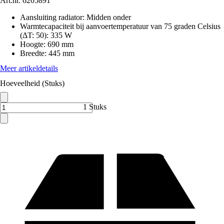
Art.nr.
6205891
Aansluiting radiator
:
Midden onder
Warmtecapaciteit bij aanvoertemperatuur van 75 graden Celsius
(ΔT: 50)
:
335 W
Hoogte
:
690 mm
Breedte
:
445 mm
Meer artikeldetails
Hoeveelheid (Stuks)
1 Stuks