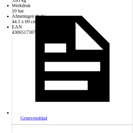
5,83 kg
Werkdruk
10 bar
Afmetingen (bxh)
44.5 x 69 cm
EAN
4306517307448
Gegevensblad