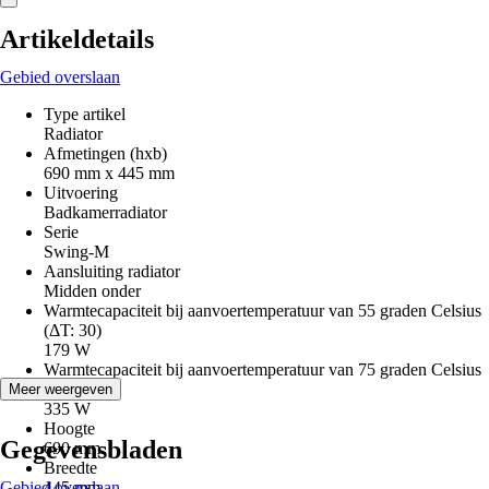
Artikeldetails
Gebied overslaan
Type artikel
Radiator
Afmetingen (hxb)
690 mm x 445 mm
Uitvoering
Badkamerradiator
Serie
Swing-M
Aansluiting radiator
Midden onder
Warmtecapaciteit bij aanvoertemperatuur van 55 graden Celsius
(ΔT: 30)
179 W
Warmtecapaciteit bij aanvoertemperatuur van 75 graden Celsius
(ΔT: 50)
Meer weergeven
335 W
Hoogte
Gegevensbladen
690 mm
Breedte
Gebied overslaan
445 mm