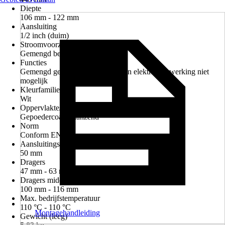
Diepte
106 mm - 122 mm
Aansluiting
1/2 inch (duim)
Stroomvoorziening
Gemengd bedrijf, Warm water
Functies
Gemengd gebruik mogelijk, Alleen elektrische werking niet
mogelijk
Kleurfamilie
Wit
Oppervlakte/Oppervlaktebehandeling
Gepoedercoat, Glanzend
Norm
Conform EN 442
Aansluitings afstand
50 mm
Dragers
47 mm - 63 mm
Dragers middenaansluiting
100 mm - 116 mm
Max. bedrijfstemperatuur
110 °C - 110 °C
Montagehandleiding
Gewicht (leeg)