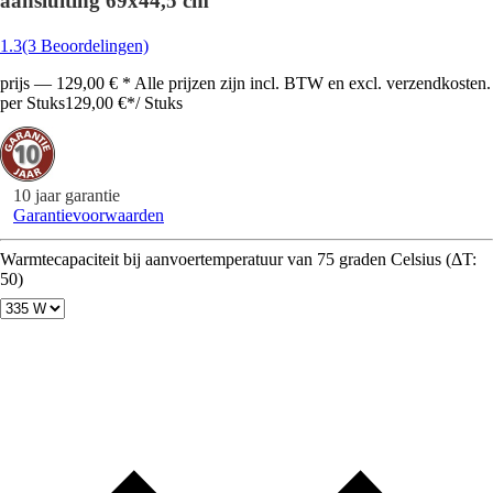
aansluiting 69x44,5 cm
1.3
(3 Beoordelingen)
prijs — 129,00 € * Alle prijzen zijn incl. BTW en excl. verzendkosten.
per Stuks
129,00 €
*
/
Stuks
10 jaar garantie
Garantievoorwaarden
Warmtecapaciteit bij aanvoertemperatuur van 75 graden Celsius (ΔT:
50)