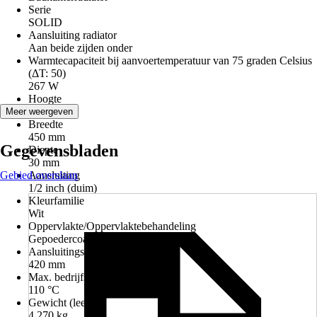
Serie
SOLID
Aansluiting radiator
Aan beide zijden onder
Warmtecapaciteit bij aanvoertemperatuur van 75 graden Celsius
(ΔT: 50)
267 W
Hoogte
700 mm
Meer weergeven
Breedte
450 mm
Gegevensbladen
Diepte
30 mm
Gebied overslaan
Aansluiting
1/2 inch (duim)
Kleurfamilie
Wit
Oppervlakte/Oppervlaktebehandeling
Gepoedercoat
Aansluitings afstand
420 mm
Max. bedrijfstemperatuur
110 °C
Gewicht (leeg)
4,270 kg