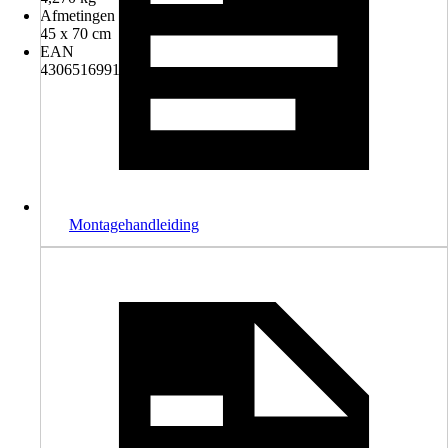
Afmetingen (bxh)
45 x 70 cm
EAN
4306516991440
Montagehandleiding