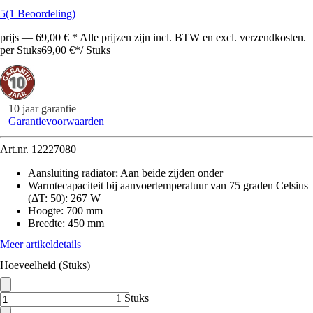
5
(1 Beoordeling)
prijs — 69,00 € * Alle prijzen zijn incl. BTW en excl. verzendkosten.
per Stuks
69,00 €
*
/
Stuks
10 jaar garantie
Garantievoorwaarden
Art.nr.
12227080
Aansluiting radiator
:
Aan beide zijden onder
Warmtecapaciteit bij aanvoertemperatuur van 75 graden Celsius
(ΔT: 50)
:
267 W
Hoogte
:
700 mm
Breedte
:
450 mm
Meer artikeldetails
Hoeveelheid (Stuks)
1 Stuks