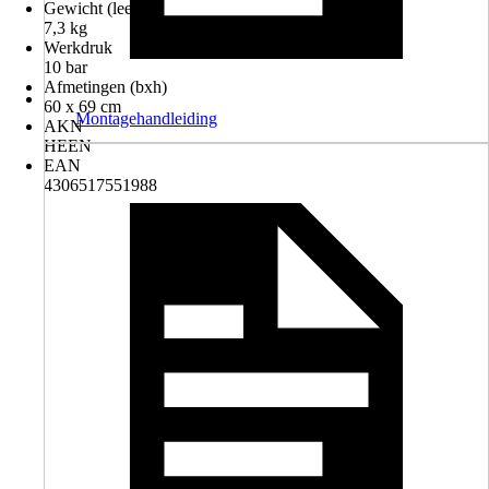
Gewicht (leeg)
7,3 kg
Werkdruk
10 bar
Afmetingen (bxh)
60 x 69 cm
Montagehandleiding
AKN
HEEN
EAN
4306517551988