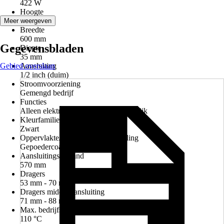
422 W
Hoogte
690 mm
Meer weergeven
Breedte
600 mm
Gegevensbladen
Diepte
35 mm
Gebied overslaan
Aansluiting
1/2 inch (duim)
Stroomvoorziening
Gemengd bedrijf
Functies
Alleen elektrische werking niet mogelijk
Kleurfamilie
Zwart
Oppervlakte/Oppervlaktebehandeling
Gepoedercoat, Mat
Aansluitings afstand
570 mm
Dragers
53 mm - 70 mm
Dragers middenaansluiting
71 mm - 88 mm
Max. bedrijfstemperatuur
110 °C