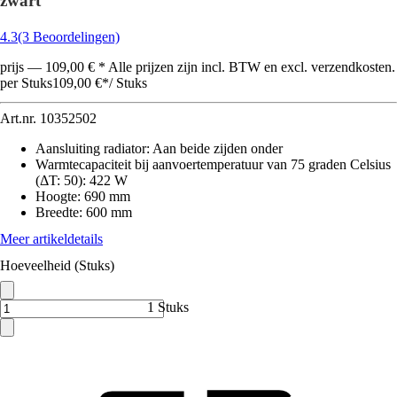
zwart
4.3
(3 Beoordelingen)
prijs — 109,00 € * Alle prijzen zijn incl. BTW en excl. verzendkosten.
per Stuks
109,00 €
*
/
Stuks
Art.nr.
10352502
Aansluiting radiator
:
Aan beide zijden onder
Warmtecapaciteit bij aanvoertemperatuur van 75 graden Celsius
(ΔT: 50)
:
422 W
Hoogte
:
690 mm
Breedte
:
600 mm
Meer artikeldetails
Hoeveelheid (Stuks)
1 Stuks