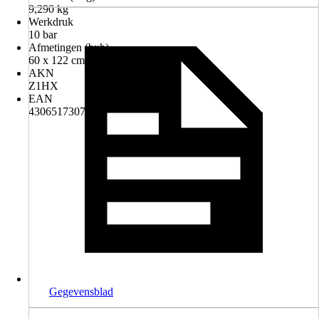
9,290 kg
Werkdruk
10 bar
Afmetingen (bxh)
60 x 122 cm
AKN
Z1HX
EAN
4306517307370
Gegevensblad