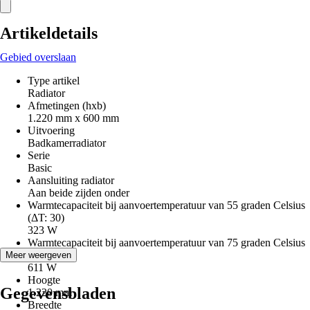
Artikeldetails
Gebied overslaan
Type artikel
Radiator
Afmetingen (hxb)
1.220 mm x 600 mm
Uitvoering
Badkamerradiator
Serie
Basic
Aansluiting radiator
Aan beide zijden onder
Warmtecapaciteit bij aanvoertemperatuur van 55 graden Celsius
(ΔT: 30)
323 W
Warmtecapaciteit bij aanvoertemperatuur van 75 graden Celsius
(ΔT: 50)
Meer weergeven
611 W
Hoogte
Gegevensbladen
1.220 mm
Breedte