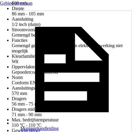
Gebied overslaan
600 mm
Diepte
86 mm - 105 mm
Aansluiting
1/2 inch (duim)
Stroomvoorziening
Gemengd bedrijf, Warm water
Functies
Gemengd gebruik mogelijk, Alleen elektrische werking niet
mogelijk
Kleurfamilie
Wit
Oppervlakte/Oppervlaktebehandeling
Gepoedercoat, Glanzend
Norm
Conform EN 442
Aansluitings afstand
570 mm
Dragers
56 mm - 75 mm
Dragers middenaansluiting
71 mm - 90 mm
Max. bedrijfstemperatuur
110 °C - 110 °C
Montagehandleiding
Gewicht (leeg)