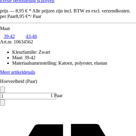
Eerste beoordeling schrijven
prijs — 8,95 € * Alle prijzen zijn incl. BTW en excl. verzendkosten.
per Paar
8,95 €
*
/
Paar
Maat
39-42
43-46
Art.nr.
10634562
Kleurfamilie
:
Zwart
Maat
:
39-42
Materiaalsamenstelling
:
Katoen, polyester, elastan
Meer artikeldetails
Hoeveelheid (Paar)
1 Paar