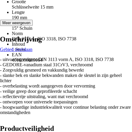
Grootte
Schlüsselweite 15 mm
Lengte
190 mm
Kopvorm
Meer weergeven
15° Schuin
Norm
Omschrijving
DIN 3113 A, ISO 3318, ISO 7738
Inhoud
Gebied overslaan
1 Stuks
EAN
- uitvoering volgens DIN 3113 vorm A, ISO 3318, ISO 7738
4010886609064
- GEDORE-vanadium staal 31CrV3, verchroomd
- Zorgvuldig gesmeed en vakkundig bewerkt
- slanke bek en slanke bekwanden maken de sleutel in zijn geheel
lichter
- overbelasting wordt aangegeven door vervorming
- veilige greep door geprofileerde schacht
- reflectievrije uitstraling, want mat verchroomd
- ontworpen voor universele toepassingen
- hoogwaardige industriekwaliteit voor continue belasting onder zware
omstandigheden
Productveiligheid