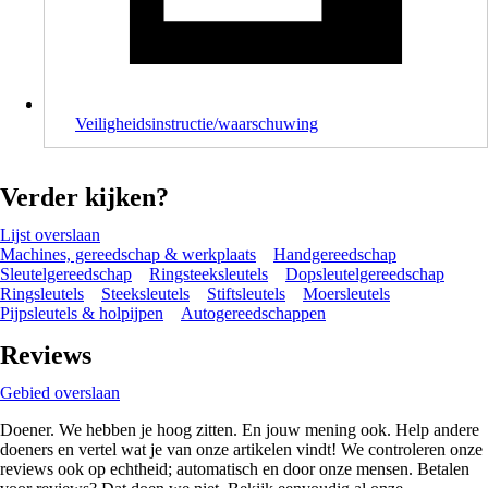
Veiligheidsinstructie/waarschuwing
Verder kijken?
Lijst overslaan
Machines, gereedschap & werkplaats
Handgereedschap
Sleutelgereedschap
Ringsteeksleutels
Dopsleutelgereedschap
Ringsleutels
Steeksleutels
Stiftsleutels
Moersleutels
Pijpsleutels & holpijpen
Autogereedschappen
Reviews
Gebied overslaan
Doener. We hebben je hoog zitten. En jouw mening ook. Help andere
doeners en vertel wat je van onze artikelen vindt! We controleren onze
reviews ook op echtheid; automatisch en door onze mensen. Betalen