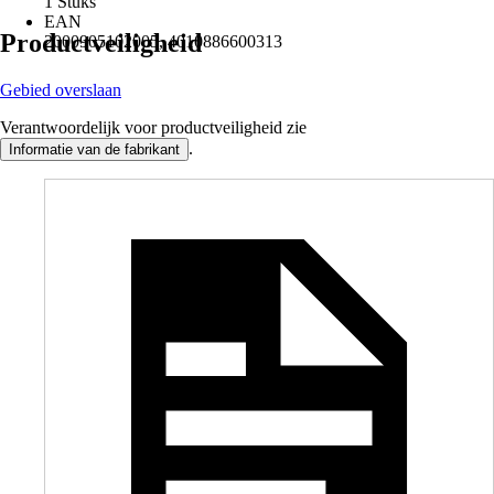
1 Stuks
EAN
Productveiligheid
2000905102005, 4010886600313
Gebied overslaan
Verantwoordelijk voor productveiligheid zie
.
Informatie van de fabrikant