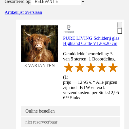
Gesorteerd op:
Artikellijst overslaan
PURE LIVING Schilderij glas
Highland Cattle VI 20x20 cm
Gemiddelde beoordeling: 5
van 5 sterren. 1 Beoordeling.
3 VARIANTEN
(
1
)
prijs — 12,95 € * Alle prijzen
zijn incl. BTW en excl.
verzendkosten. per Stuks
12,95
€
*
/
Stuks
Online bestellen
niet reserveerbaar