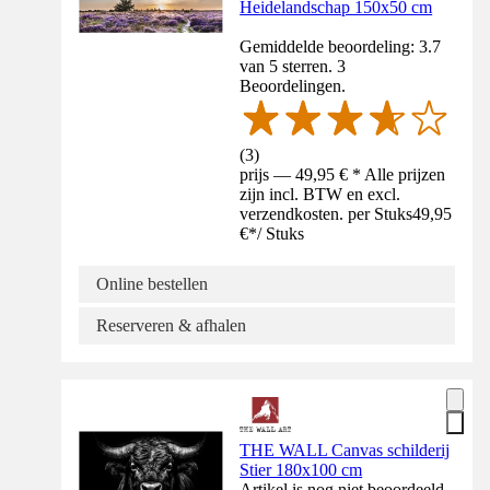
Heidelandschap 150x50 cm
Gemiddelde beoordeling: 3.7
van 5 sterren. 3
Beoordelingen.
(
3
)
prijs — 49,95 € * Alle prijzen
zijn incl. BTW en excl.
verzendkosten. per Stuks
49,95
€
*
/
Stuks
Online bestellen
Reserveren & afhalen
THE WALL Canvas schilderij
Stier 180x100 cm
Artikel is nog niet beoordeeld.