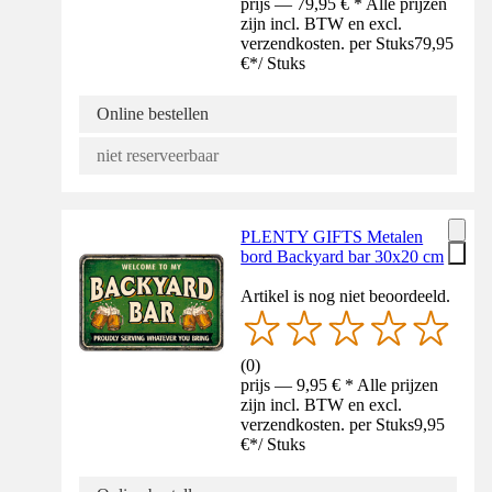
prijs — 79,95 € * Alle prijzen
zijn incl. BTW en excl.
verzendkosten. per Stuks
79,95
€
*
/
Stuks
Online bestellen
niet reserveerbaar
PLENTY GIFTS Metalen
bord Backyard bar 30x20 cm
Artikel is nog niet beoordeeld.
(
0
)
prijs — 9,95 € * Alle prijzen
zijn incl. BTW en excl.
verzendkosten. per Stuks
9,95
€
*
/
Stuks