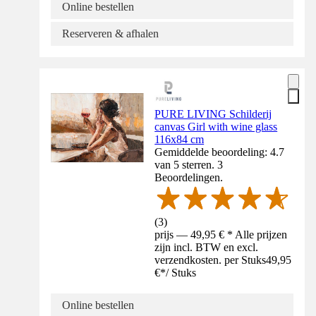
Online bestellen
Reserveren & afhalen
PURE LIVING Schilderij
canvas Girl with wine glass
116x84 cm
Gemiddelde beoordeling: 4.7
van 5 sterren. 3
Beoordelingen.
(
3
)
prijs — 49,95 € * Alle prijzen
zijn incl. BTW en excl.
verzendkosten. per Stuks
49,95
€
*
/
Stuks
Online bestellen