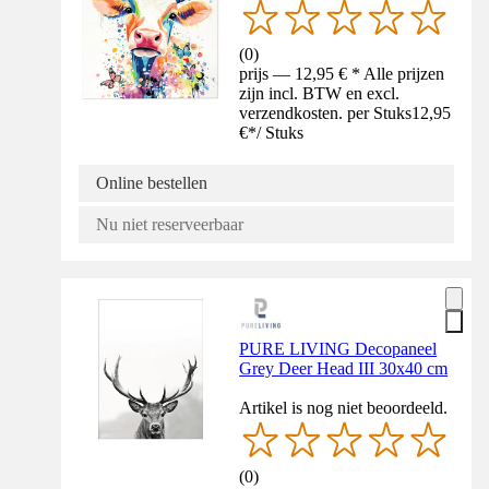
(
0
)
prijs — 12,95 € * Alle prijzen
zijn incl. BTW en excl.
verzendkosten. per Stuks
12,95
€
*
/
Stuks
Online bestellen
Nu niet reserveerbaar
PURE LIVING Decopaneel
Grey Deer Head III 30x40 cm
Artikel is nog niet beoordeeld.
(
0
)