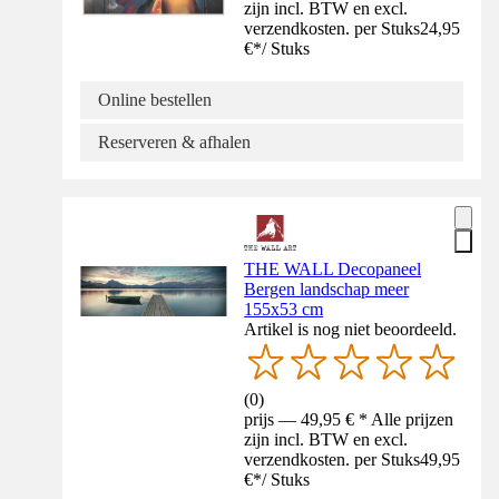
zijn incl. BTW en excl.
verzendkosten. per Stuks
24,95
€
*
/
Stuks
Online bestellen
Reserveren & afhalen
THE WALL Decopaneel
Bergen landschap meer
155x53 cm
Artikel is nog niet beoordeeld.
(
0
)
prijs — 49,95 € * Alle prijzen
zijn incl. BTW en excl.
verzendkosten. per Stuks
49,95
€
*
/
Stuks