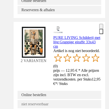
Online bestellen
Reserveren & afhalen
PURE LIVING Schilderij met
lijst Grappige giraffe 33x43
cm
Artikel is nog niet beoordeeld.
2 VARIANTEN
(
0
)
prijs — 12,95 € * Alle prijzen
zijn incl. BTW en excl.
verzendkosten. per Stuks
12,95
€
*
/
Stuks
Online bestellen
niet reserveerbaar