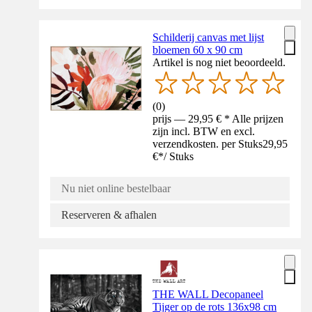
Schilderij canvas met lijst
bloemen 60 x 90 cm
Artikel is nog niet beoordeeld.
(
0
)
prijs — 29,95 € * Alle prijzen
zijn incl. BTW en excl.
verzendkosten. per Stuks
29,95
€
*
/
Stuks
Nu niet online bestelbaar
Reserveren & afhalen
THE WALL Decopaneel
Tijger op de rots 136x98 cm