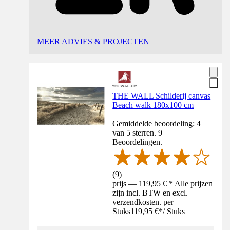
MEER ADVIES & PROJECTEN
THE WALL Schilderij canvas
Beach walk 180x100 cm
Gemiddelde beoordeling: 4
van 5 sterren. 9
Beoordelingen.
(
9
)
prijs — 119,95 € * Alle prijzen
zijn incl. BTW en excl.
verzendkosten. per
Stuks
119,95 €
*
/
Stuks