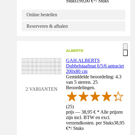
Stuks
199,00 €
*
/
Stuks
Online bestellen
Reserveren & afhalen
GAH.ALBERTS
Dubbelstaafmat 6/5/6 antraciet
200x80 cm
Gemiddelde beoordeling: 4.3
van 5 sterren. 25
Beoordelingen.
2 VARIANTEN
(
25
)
prijs — 38,95 € * Alle prijzen
zijn incl. BTW en excl.
verzendkosten. per Stuks
38,95
€
*
/
Stuks