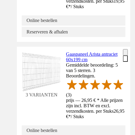
verzendkosten. per Stuks
19,95
€
*
/
Stuks
Online bestellen
Reserveren & afhalen
Gaaspaneel Arista antraciet
60x199 cm
Gemiddelde beoordeling: 5
van 5 sterren. 3
Beoordelingen.
(
3
)
3 VARIANTEN
prijs — 26,95 € * Alle prijzen
zijn incl. BTW en excl.
verzendkosten. per Stuks
26,95
€
*
/
Stuks
Online bestellen