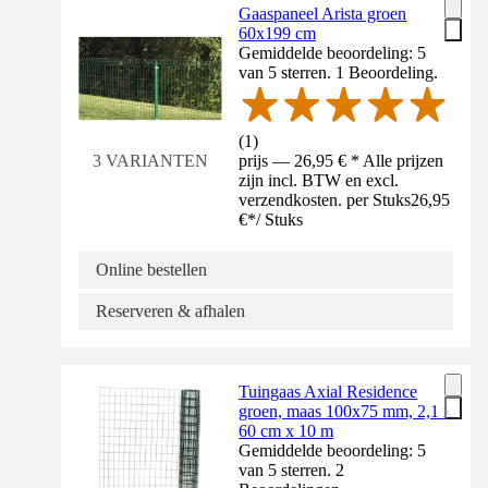
Gaaspaneel Arista groen
60x199 cm
Gemiddelde beoordeling: 5
van 5 sterren. 1 Beoordeling.
(
1
)
prijs — 26,95 € * Alle prijzen
3 VARIANTEN
zijn incl. BTW en excl.
verzendkosten. per Stuks
26,95
€
*
/
Stuks
Online bestellen
Reserveren & afhalen
Tuingaas Axial Residence
groen, maas 100x75 mm, 2,1 x
60 cm x 10 m
Gemiddelde beoordeling: 5
van 5 sterren. 2