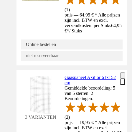
(
1
)
prijs — 64,95 € * Alle prijzen
zijn incl. BTW en excl.
verzendkosten. per Stuks
64,95
€
*
/
Stuks
Online bestellen
niet reserveerbaar
Gaaspaneel Axiflor 61x152
cm
Gemiddelde beoordeling: 5
van 5 sterren. 2
Beoordelingen.
(
2
)
3 VARIANTEN
prijs — 19,95 € * Alle prijzen
zijn incl. BTW en excl.