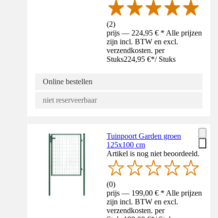
(
2
)
prijs — 224,95 € * Alle prijzen
zijn incl. BTW en excl.
verzendkosten. per
Stuks
224,95 €
*
/
Stuks
Online bestellen
niet reserveerbaar
Tuinpoort Garden groen
125x100 cm
Artikel is nog niet beoordeeld.
(
0
)
prijs — 199,00 € * Alle prijzen
zijn incl. BTW en excl.
verzendkosten. per