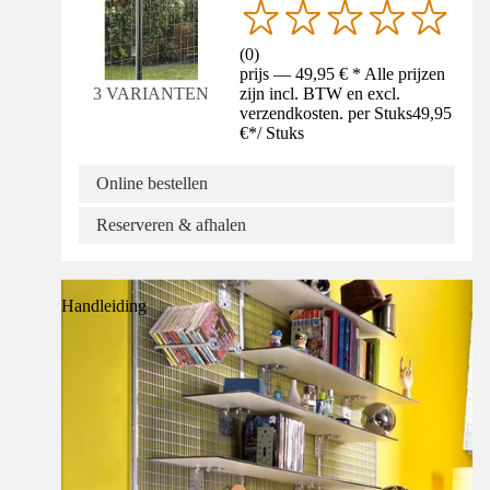
(
0
)
prijs — 49,95 € * Alle prijzen
zijn incl. BTW en excl.
3 VARIANTEN
verzendkosten. per Stuks
49,95
€
*
/
Stuks
Online bestellen
Reserveren & afhalen
Handleiding