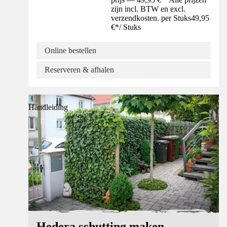
zijn incl. BTW en excl.
verzendkosten. per Stuks
49,95
€
*
/
Stuks
Online bestellen
Reserveren & afhalen
Handleiding
Hedera schutting maken