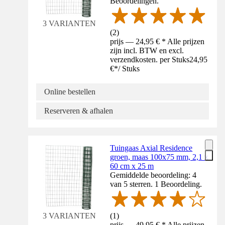
Beoordelingen.
3 VARIANTEN
(
2
)
prijs — 24,95 € * Alle prijzen
zijn incl. BTW en excl.
verzendkosten. per Stuks
24,95
€
*
/
Stuks
Online bestellen
Reserveren & afhalen
Tuingaas Axial Residence
groen, maas 100x75 mm, 2,1 x
60 cm x 25 m
Gemiddelde beoordeling: 4
van 5 sterren. 1 Beoordeling.
(
1
)
3 VARIANTEN
prijs — 49,95 € * Alle prijzen