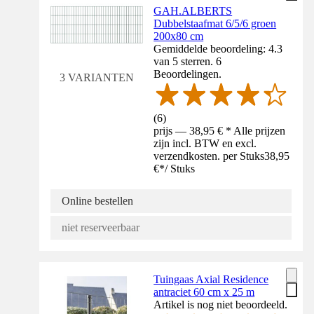
GAH.ALBERTS
Dubbelstaafmat 6/5/6 groen
200x80 cm
Gemiddelde beoordeling: 4.3
van 5 sterren. 6
Beoordelingen.
3 VARIANTEN
(
6
)
prijs — 38,95 € * Alle prijzen
zijn incl. BTW en excl.
verzendkosten. per Stuks
38,95
€
*
/
Stuks
Online bestellen
niet reserveerbaar
Tuingaas Axial Residence
antraciet 60 cm x 25 m
Artikel is nog niet beoordeeld.