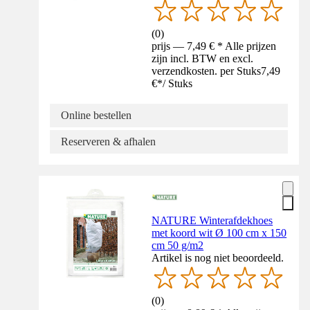
(
0
)
prijs — 7,49 € * Alle prijzen
zijn incl. BTW en excl.
verzendkosten. per Stuks
7,49
€
*
/
Stuks
Online bestellen
Reserveren & afhalen
NATURE Winterafdekhoes
met koord wit Ø 100 cm x 150
cm 50 g/m2
Artikel is nog niet beoordeeld.
(
0
)