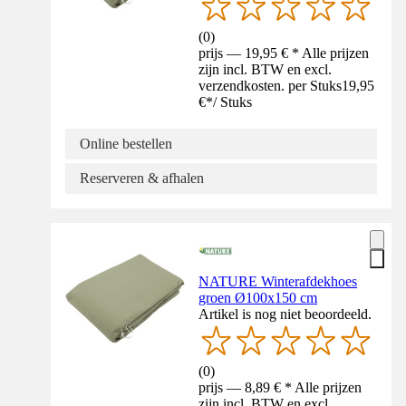
(
0
)
prijs — 19,95 € * Alle prijzen
zijn incl. BTW en excl.
verzendkosten. per Stuks
19,95
€
*
/
Stuks
Online bestellen
Reserveren & afhalen
NATURE Winterafdekhoes
groen Ø100x150 cm
Artikel is nog niet beoordeeld.
(
0
)
prijs — 8,89 € * Alle prijzen
zijn incl. BTW en excl.