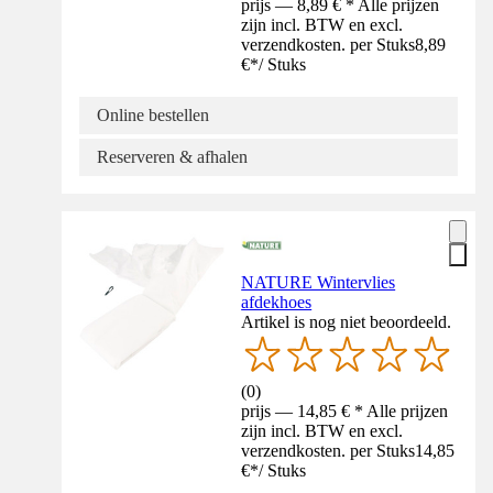
prijs — 8,89 € * Alle prijzen
zijn incl. BTW en excl.
verzendkosten. per Stuks
8,89
€
*
/
Stuks
Online bestellen
Reserveren & afhalen
NATURE Wintervlies
afdekhoes
Artikel is nog niet beoordeeld.
(
0
)
prijs — 14,85 € * Alle prijzen
zijn incl. BTW en excl.
verzendkosten. per Stuks
14,85
€
*
/
Stuks