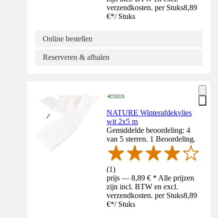
verzendkosten. per Stuks
8,89
€
*
/
Stuks
Online bestellen
Reserveren & afhalen
NATURE Winterafdekvlies
wit 2x5 m
Gemiddelde beoordeling: 4
van 5 sterren. 1 Beoordeling.
(
1
)
prijs — 8,89 € * Alle prijzen
zijn incl. BTW en excl.
verzendkosten. per Stuks
8,89
€
*
/
Stuks