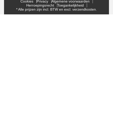
Cookies
Privacy
Algemene voorwaarden
Herroepingsrecht
Toegankelijkheid
* Alle prijzen zijn incl. BTW en excl. verzendkosten.