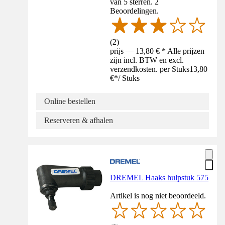
van 5 sterren. 2
Beoordelingen.
(
2
)
prijs — 13,80 € * Alle prijzen
zijn incl. BTW en excl.
verzendkosten. per Stuks
13,80
€
*
/
Stuks
Online bestellen
Reserveren & afhalen
DREMEL Haaks hulpstuk 575
Artikel is nog niet beoordeeld.