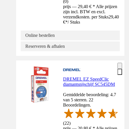
(
0
)
prijs — 29,40 € * Alle prijzen
zijn incl. BTW en excl.
verzendkosten. per Stuks
29,40
€
*
/
Stuks
Online bestellen
Reserveren & afhalen
DREMEL EZ SpeedClic
diamantsnijschijf SC545DM
Gemiddelde beoordeling: 4.7
van 5 sterren. 22
Beoordelingen.
(
22
)
prijs — 20,80 € * Alle prijzen