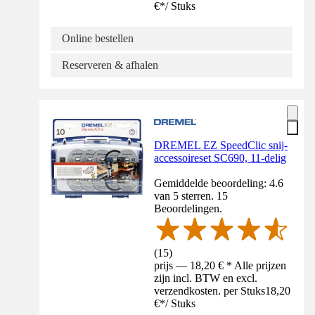
€
*
/
Stuks
Online bestellen
Reserveren & afhalen
DREMEL EZ SpeedClic snij-
accessoireset SC690, 11-delig
Gemiddelde beoordeling: 4.6
van 5 sterren. 15
Beoordelingen.
(
15
)
prijs — 18,20 € * Alle prijzen
zijn incl. BTW en excl.
verzendkosten. per Stuks
18,20
€
*
/
Stuks