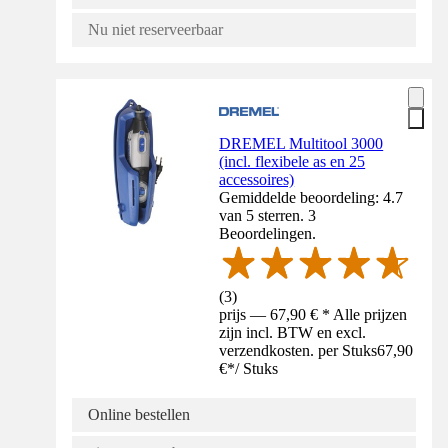
Nu niet reserveerbaar
DREMEL Multitool 3000
(incl. flexibele as en 25
accessoires)
Gemiddelde beoordeling: 4.7
van 5 sterren. 3
Beoordelingen.
(
3
)
prijs — 67,90 € * Alle prijzen
zijn incl. BTW en excl.
verzendkosten. per Stuks
67,90
€
*
/
Stuks
Online bestellen