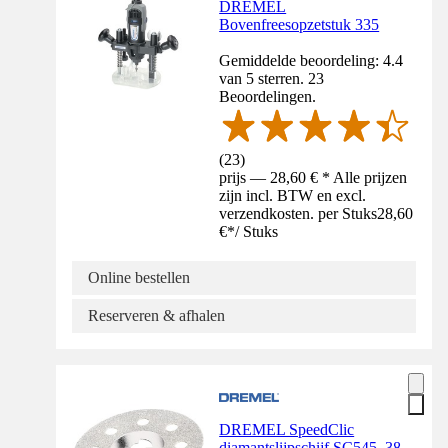
DREMEL
Bovenfreesopzetstuk 335
Gemiddelde beoordeling: 4.4
van 5 sterren. 23
Beoordelingen.
(
23
)
prijs — 28,60 € * Alle prijzen
zijn incl. BTW en excl.
verzendkosten. per Stuks
28,60
€
*
/
Stuks
Online bestellen
Reserveren & afhalen
DREMEL SpeedClic
diamantslijpschijf SC545, 38