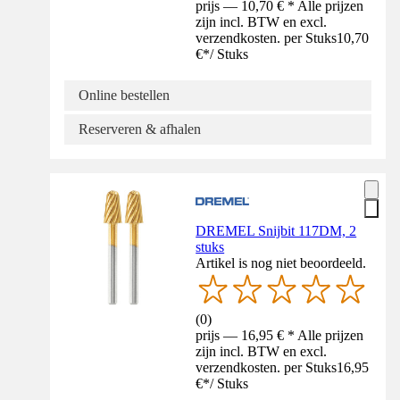
prijs — 10,70 € * Alle prijzen
zijn incl. BTW en excl.
verzendkosten. per Stuks
10,70
€
*
/
Stuks
Online bestellen
Reserveren & afhalen
DREMEL Snijbit 117DM, 2
stuks
Artikel is nog niet beoordeeld.
(
0
)
prijs — 16,95 € * Alle prijzen
zijn incl. BTW en excl.
verzendkosten. per Stuks
16,95
€
*
/
Stuks