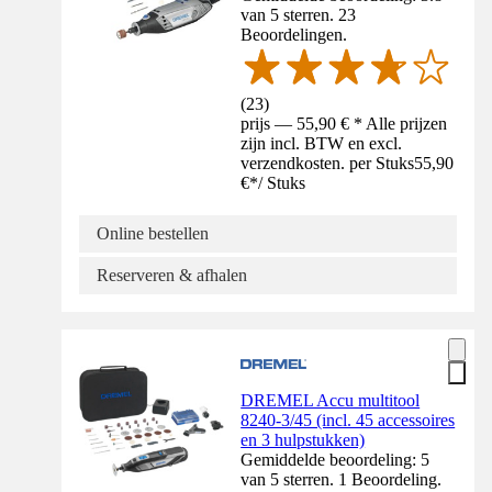
van 5 sterren. 23
Beoordelingen.
(
23
)
prijs — 55,90 € * Alle prijzen
zijn incl. BTW en excl.
verzendkosten. per Stuks
55,90
€
*
/
Stuks
Online bestellen
Reserveren & afhalen
DREMEL Accu multitool
8240-3/45 (incl. 45 accessoires
en 3 hulpstukken)
Gemiddelde beoordeling: 5
van 5 sterren. 1 Beoordeling.