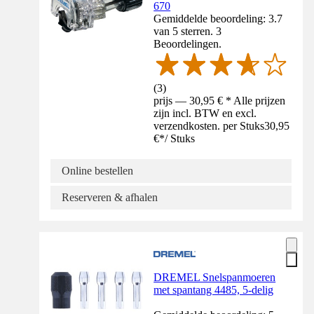
670
Gemiddelde beoordeling: 3.7
van 5 sterren. 3
Beoordelingen.
(
3
)
prijs — 30,95 € * Alle prijzen
zijn incl. BTW en excl.
verzendkosten. per Stuks
30,95
€
*
/
Stuks
Online bestellen
Reserveren & afhalen
DREMEL Snelspanmoeren
met spantang 4485, 5-delig