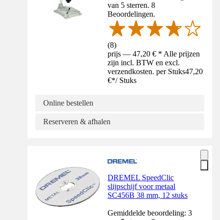
van 5 sterren. 8
Beoordelingen.
(
8
)
prijs — 47,20 € * Alle prijzen
zijn incl. BTW en excl.
verzendkosten. per Stuks
47,20
€
*
/
Stuks
Online bestellen
Reserveren & afhalen
DREMEL SpeedClic
slijpschijf voor metaal
SC456B 38 mm, 12 stuks
Gemiddelde beoordeling: 3