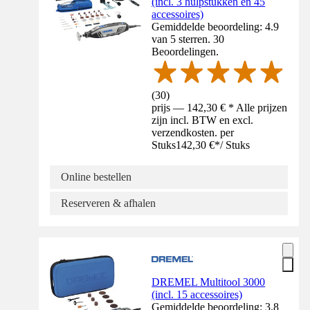
(incl. 3 hulpstukken en 45
accessoires)
Gemiddelde beoordeling: 4.9
van 5 sterren. 30
Beoordelingen.
(
30
)
prijs — 142,30 € * Alle prijzen
zijn incl. BTW en excl.
verzendkosten. per
Stuks
142,30 €
*
/
Stuks
Online bestellen
Reserveren & afhalen
DREMEL Multitool 3000
(incl. 15 accessoires)
Gemiddelde beoordeling: 3.8