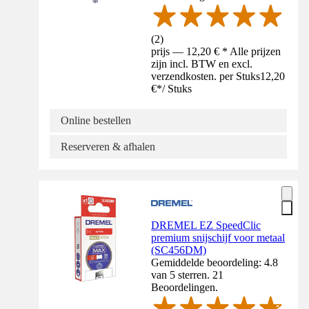
(
2
)
prijs — 12,20 € * Alle prijzen
zijn incl. BTW en excl.
verzendkosten. per Stuks
12,20
€
*
/
Stuks
Online bestellen
Reserveren & afhalen
DREMEL EZ SpeedClic
premium snijschijf voor metaal
(SC456DM)
Gemiddelde beoordeling: 4.8
van 5 sterren. 21
Beoordelingen.