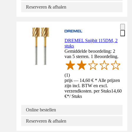
Reserveren & afhalen
DREMEL Snijbit 115DM, 2
stuks
Gemiddelde beoordeling: 2
van 5 sterren. 1 Beoordeling.
(
1
)
prijs — 14,60 € * Alle prijzen
zijn incl. BTW en excl.
verzendkosten. per Stuks
14,60
€
*
/
Stuks
Online bestellen
Reserveren & afhalen