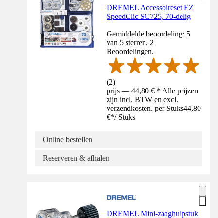
DREMEL Accessoireset EZ
SpeedClic SC725, 70-delig
Gemiddelde beoordeling: 5
van 5 sterren. 2
Beoordelingen.
(
2
)
prijs — 44,80 € * Alle prijzen
zijn incl. BTW en excl.
verzendkosten. per Stuks
44,80
€
*
/
Stuks
Online bestellen
Reserveren & afhalen
DREMEL Mini-zaaghulpstuk