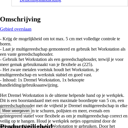
Omschrijving
Gebied overslaan
- Krijg de mogelijkheid om tot max. 5 cm met volledige controle te
boren.
- Laat je multigereedschap gemonteerd en gebruik het Workstation als
een vaste gereedschaphouder.
- Gebruik het Workstation als een gereedschaphouder, terwijl je voor
meer gemak gebruikmaakt van je flexibele as (225).
- Het zware metalen voetstuk houdt het Workstation, je
multigereedschap en werkstuk stabiel en goed vast.
- Inhoud: 1x Dremel Workstation, 1x beknopte
handleiding/gebruiksaanwijzing.
Het Dremel Workstation is de ultieme helpende hand op je werkplek.
Dit is een boorstandaard met een maximale boordiepte van 5 cm, een
gereedschaphouder met de vrijheid je Dremel multigereedschap in elke
hoek te houden om te schuren, polijsten en meer, evenals een
Meer weergeven
geïntegreerd statief voor flexibele as om je multigereedschap correct en
veilig op te hangen. Houd je werkplek netjes opgeruimd door de
Productveiligheid
opbergmogelijkheid van het Workstation te gebruiken. Door het