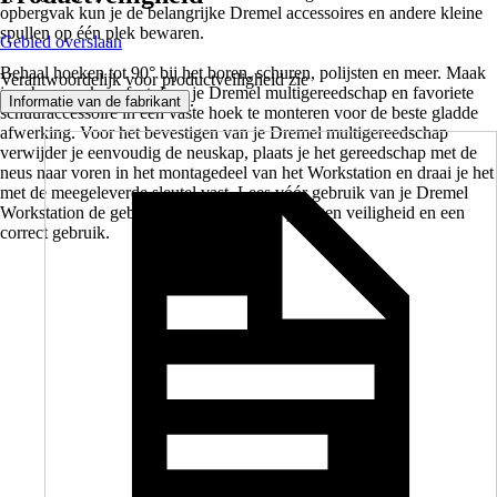
opbergvak kun je de belangrijke Dremel accessoires en andere kleine
spullen op één plek bewaren.
Gebied overslaan
Behaal hoeken tot 90° bij het boren, schuren, polijsten en meer. Maak
Verantwoordelijk voor productveiligheid zie
je schuurwerk perfect door je Dremel multigereedschap en favoriete
.
Informatie van de fabrikant
schuuraccessoire in een vaste hoek te monteren voor de beste gladde
afwerking. Voor het bevestigen van je Dremel multigereedschap
verwijder je eenvoudig de neuskap, plaats je het gereedschap met de
neus naar voren in het montagedeel van het Workstation en draai je het
met de meegeleverde sleutel vast. Lees vóór gebruik van je Dremel
Workstation de gebruiksaanwijzing voor je eigen veiligheid en een
correct gebruik.