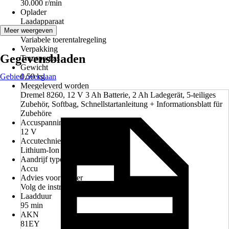
30.000 r/min
Oplader
Laadapparaat
Functies
Meer weergeven
Variabele toerentalregeling
Verpakking
Gegevensbladen
Transporttas
Gewicht
Gebied overslaan
0,59 kg
Meegeleverd worden
Dremel 8260, 12 V 3 Ah Batterie, 2 Ah Ladegerät, 5-teiliges
Zubehör, Softbag, Schnellstartanleitung + Informationsblatt für
Zubehöre
Accuspanning
12 V
Accutechniek
Lithium-Ion
Aandrijf type
Accu
Advies voor afvoer
Volg de instructies voor verwijdering.
Laadduur
95 min
AKN
81EY