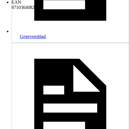
EAN
8710364082681
Gegevensblad